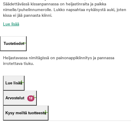
Säädettävässä kissanpannassa on heijastinraita ja paikka
nimelle/puhelinnumerolle. Lukko napsahtaa nykäisystä auki, joten
kissa ei jää pannasta kiinni.
Lue lisää
Tuotetiedot
Heijastavassa nimitägissä on painonappikiinnitys ja pannassa
irrotettava tiuku.
Lue lisää
Arvostelut
12
Kysy meiltä tuotteesta