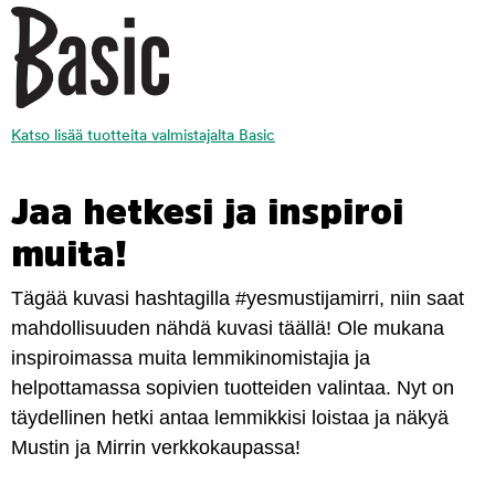
Katso lisää tuotteita valmistajalta Basic
Jaa hetkesi ja inspiroi
muita!
Tägää kuvasi hashtagilla #yesmustijamirri, niin saat
mahdollisuuden nähdä kuvasi täällä! Ole mukana
inspiroimassa muita lemmikinomistajia ja
helpottamassa sopivien tuotteiden valintaa. Nyt on
täydellinen hetki antaa lemmikkisi loistaa ja näkyä
Mustin ja Mirrin verkkokaupassa!