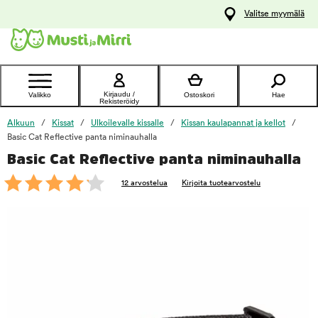
y
Valitse myymälä
ltöön
Ota yhteyttä
asiakaspalveluun
Kirjaudu /
Valikko
Ostoskori
Hae
Rekisteröidy
Alkuun
Kissat
Ulkoilevalle kissalle
Kissan kaulapannat ja kellot
Basic Cat Reflective panta niminauhalla
Basic Cat Reflective panta niminauhalla
foo
12 arvostelua
Kirjoita tuotearvostelu