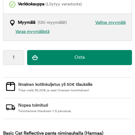
Verkkokauppa
(Löytyy varastosta)
Myymälä
(130 myymälät)
Valitse myymälä
Varaa myymälästä
Ilmainen kotiinkuljetus yli 50€ tilauksille
Tilaa vielä
50,00
€
ja saat ilmaisen toimituksen!
Nopea toimitus!
Toimitamme tilauksesi 1-3 päivässä.
Basic Cat Reflective panta niminauhalla
(Harmaa)