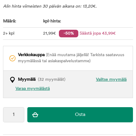
Alin hinta viimeisten 30 päivän aikana on:
13,20
€
.
Määrä:
kpl-hinta:
2+ kpl
21
,99
€
-50%
Säästä jopa
43
,99
€
Verkkokauppa
(Enää muutama jäljellä! Tarkista saatavuus
myymälässä tai asiakaspalvelustamme)
Myymälä
(32 myymälät)
Valitse myymälä
Varaa myymälästä