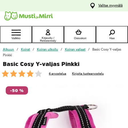
y
Valitse myymälä
ltöön
Ota yhteyttä
asiakaspalveluun
Kirjaudu /
Valikko
Ostoskori
Hae
Rekisteröidy
Alkuun
Koirat
Koiran ulkoilu
Koiran valjaat
Basic Cosy Y-valjas
Pinkki
Basic Cosy Y-valjas Pinkki
foo
6 arvostelua
Kirjoita tuotearvostelu
-50 %