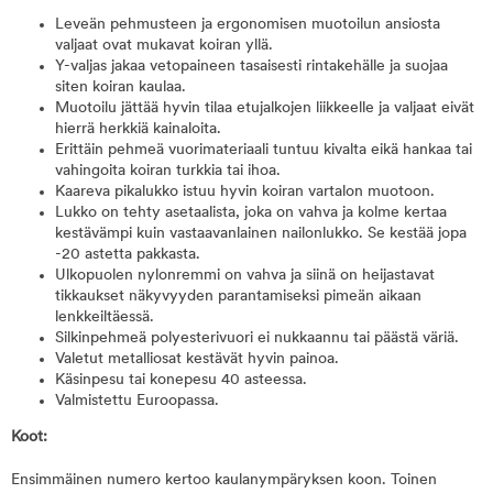
Leveän pehmusteen ja ergonomisen muotoilun ansiosta
valjaat ovat mukavat koiran yllä.
Y-valjas jakaa vetopaineen tasaisesti rintakehälle ja suojaa
siten koiran kaulaa.
Muotoilu jättää hyvin tilaa etujalkojen liikkeelle ja valjaat eivät
hierrä herkkiä kainaloita.
Erittäin pehmeä vuorimateriaali tuntuu kivalta eikä hankaa tai
vahingoita koiran turkkia tai ihoa.
Kaareva pikalukko istuu hyvin koiran vartalon muotoon.
Lukko on tehty asetaalista, joka on vahva ja kolme kertaa
kestävämpi kuin vastaavanlainen nailonlukko. Se kestää jopa
-20 astetta pakkasta.
Ulkopuolen nylonremmi on vahva ja siinä on heijastavat
tikkaukset näkyvyyden parantamiseksi pimeän aikaan
lenkkeiltäessä.
Silkinpehmeä polyesterivuori ei nukkaannu tai päästä väriä.
Valetut metalliosat kestävät hyvin painoa.
Käsinpesu tai konepesu 40 asteessa.
Valmistettu Euroopassa.
Koot:
Ensimmäinen numero kertoo kaulanympäryksen koon. Toinen