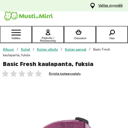
y
Valitse myymälä
ltöön
Ota yhteyttä
asiakaspalveluun
Kirjaudu /
Valikko
Ostoskori
Hae
Rekisteröidy
Alkuun
Koirat
Koiran ulkoilu
Koiran pannat
Basic Fresh
kaulapanta, fuksia
Basic Fresh kaulapanta, fuksia
foo
Kirjoita tuotearvostelu