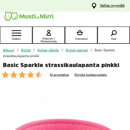
y
Valitse myymälä
ltöön
Ota yhteyttä
asiakaspalveluun
Kirjaudu /
Valikko
Ostoskori
Hae
Rekisteröidy
Alkuun
Koirat
Koiran ulkoilu
Koiran pannat
Basic Sparkle
strassikaulapanta pinkki
Basic Sparkle strassikaulapanta pinkki
foo
10 arvostelua
Kirjoita tuotearvostelu