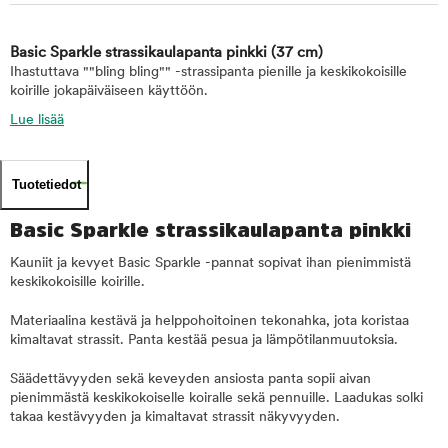
Basic Sparkle strassikaulapanta pinkki
(37 cm)
Ihastuttava ""bling bling"" -strassipanta pienille ja keskikokoisille
koirille jokapäiväiseen käyttöön.
Lue lisää
Tuotetiedot
Basic Sparkle strassikaulapanta pinkki
Kauniit ja kevyet Basic Sparkle -pannat sopivat ihan pienimmistä
keskikokoisille koirille.
Materiaalina kestävä ja helppohoitoinen tekonahka, jota koristaa
kimaltavat strassit. Panta kestää pesua ja lämpötilanmuutoksia.
Säädettävyyden sekä keveyden ansiosta panta sopii aivan
pienimmästä keskikokoiselle koiralle sekä pennuille. Laadukas solki
takaa kestävyyden ja kimaltavat strassit näkyvyyden.