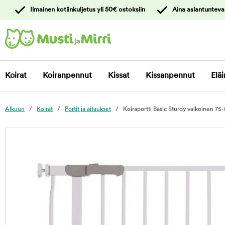
y
Ilmainen kotiinkuljetus yli 50€ ostoksiin
Aina asiantunteva
ltöön
Ota yhteyttä
asiakaspalveluun
Koirat
Koiranpennut
Kissat
Kissanpennut
Eläi
Alkuun
Koirat
Portit ja aitaukset
Koiraportti Basic Sturdy valkoinen 75-
foo