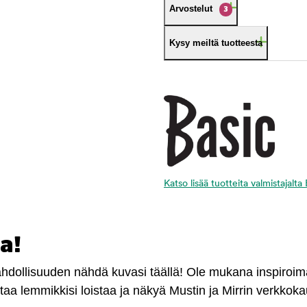
Arvostelut
3
Kysy meiltä tuotteesta
Katso lisää tuotteita valmistajalta
a!
mahdollisuuden nähdä kuvasi täällä! Ole mukana inspiroi
antaa lemmikkisi loistaa ja näkyä Mustin ja Mirrin verkkok