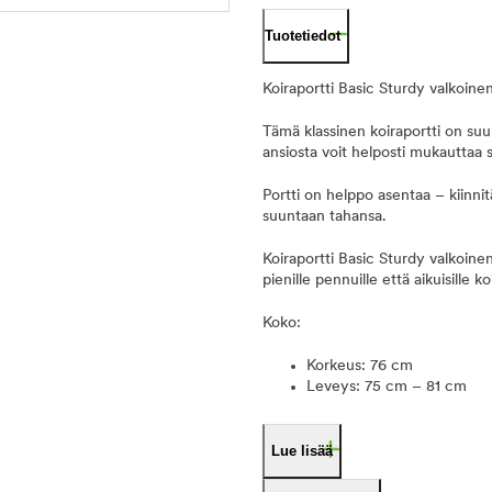
Tuotetiedot
Koiraportti Basic Sturdy valkoine
Tämä klassinen koiraportti on suu
ansiosta voit helposti mukauttaa 
Portti on helppo asentaa – kiinnitä
suuntaan tahansa.
Koiraportti Basic Sturdy valkoinen
pienille pennuille että aikuisille koi
Koko:
Korkeus: 76 cm
Leveys: 75 cm – 81 cm
Lue lisää