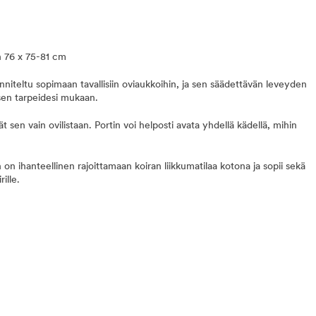
n 76 x 75-81 cm
nniteltu sopimaan tavallisiin oviaukkoihin, ja sen säädettävän leveyden
sen tarpeidesi mukaan.
t sen vain ovilistaan. Portin voi helposti avata yhdellä kädellä, mihin
 on ihanteellinen rajoittamaan koiran liikkumatilaa kotona ja sopii sekä
rille.