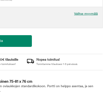
Valitse myymälä
0€ tilauksille
Nopea toimitus!
n toimituksen!
Toimitamme tilauksesi 1-3 päivässä.
koinen 75-81 x 76 cm
pien oviaukkojen standardikokoon. Portti on helppo asentaa, ja sen
.