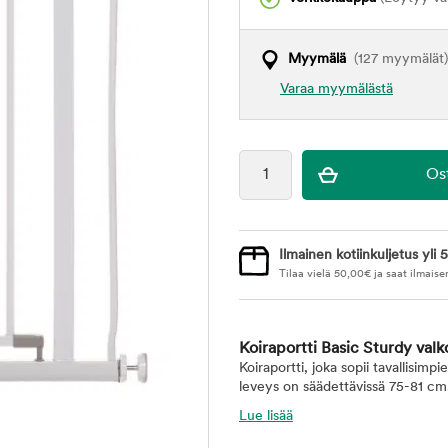
Myymälä
(127 myymälät)
Varaa myymälästä
Ilmainen kotiinkuljetus yli 5
Tilaa vielä
50,00
€
ja saat ilmaise
Koiraportti Basic Sturdy val
Koiraportti, joka sopii tavallisim
leveys on säädettävissä 75-81 cm
Lue lisää