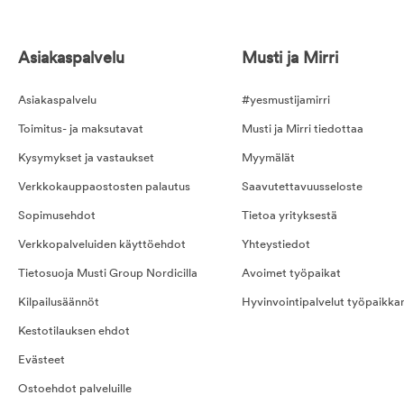
Asiakaspalvelu
Musti ja Mirri
Asiakaspalvelu
#yesmustijamirri
Toimitus- ja maksutavat
Musti ja Mirri tiedottaa
Kysymykset ja vastaukset
Myymälät
Verkkokauppaostosten palautus
Saavutettavuusseloste
Sopimusehdot
Tietoa yrityksestä
Verkkopalveluiden käyttöehdot
Yhteystiedot
Tietosuoja Musti Group Nordicilla
Avoimet työpaikat
Kilpailusäännöt
Hyvinvointipalvelut työpaikka
Kestotilauksen ehdot
Evästeet
Ostoehdot palveluille