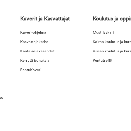
Kaverit ja Kasvattajat
Koulutus ja opp
Kaveri-ohjelma
Musti Eskari
Kasvattajakerho
Koiran koulutus ja kurs
Kanta-asiakasehdot
Kissan koulutus ja kurs
Kerrytä bonuksia
Pentutreffit
PentuKaveri
na