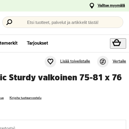
Valitse myymälä
Etsi tuotteet, palvelut ja artikkelit tästä!
temerkit
Tarjoukset
Lisää toivelistalle
Vertaile
sic Sturdy valkoinen 75-81 x 76
lua
Kirjoita tuotearvostelu
astosta)