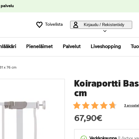
 palvelu
Toivelista
Kirjaudu / Rekisteröidy
nlääkäri
Pieneläimet
Palvelut
Liveshopping
Tuo
81 x 76 cm
Koiraportti Ba
cm
3 arvoste
67,90
€
Verkkokauppa
(Löytyy var