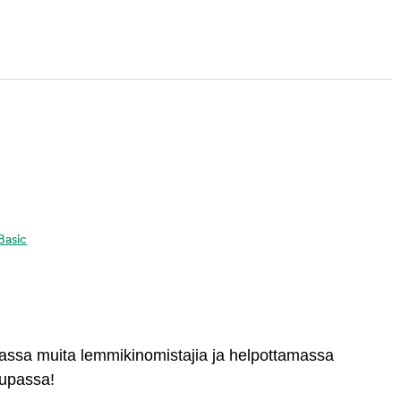
 Basic
massa muita lemmikinomistajia ja helpottamassa
aupassa!