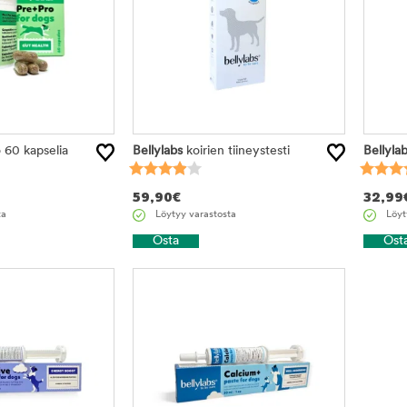
 60 kapselia
Bellylabs
koirien tiineystesti
Bellyla
59,90
€
32,99
ta
Löytyy varastosta
Löyt
Osta
Ost