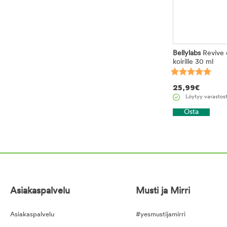
Bellylabs
Revive 
koirille 30 ml
25,99
€
Löytyy varastos
Osta
Asiakaspalvelu
Musti ja Mirri
Asiakaspalvelu
#yesmustijamirri