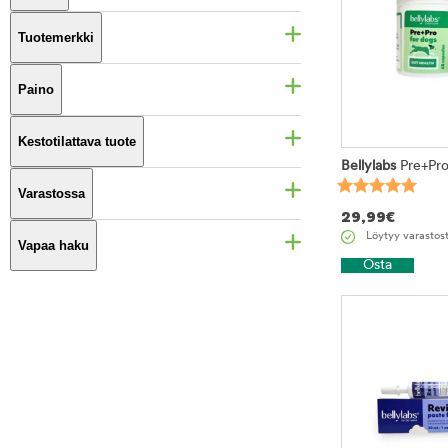
Tuotemerkki
Paino
Kestotilattava tuote
Bellylabs
Pre+Pro
Varastossa
29,99
€
Löytyy varastos
Vapaa haku
Osta