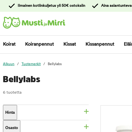
y
Ilmainen kotiinkuljetus yli 50€ ostoksiin
Aina asiantunteva
ltöön
Ota yhteyttä
asiakaspalveluun
Koirat
Koiranpennut
Kissat
Kissanpennut
Eläi
Alkuun
Tuotemerkit
Bellylabs
Bellylabs
6 tuotetta
Hinta
Osasto