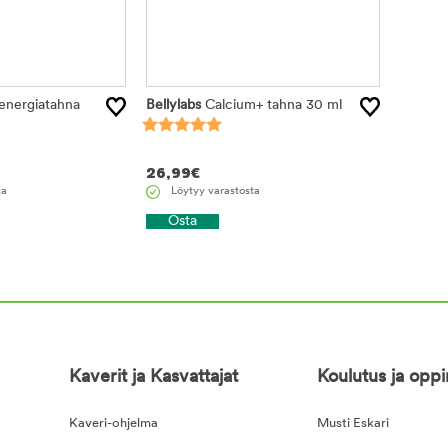
energiatahna
Bellylabs
Calcium+ tahna 30 ml
26,99
€
ta
Löytyy varastosta
Osta
Kaverit ja Kasvattajat
Koulutus ja opp
Kaveri-ohjelma
Musti Eskari