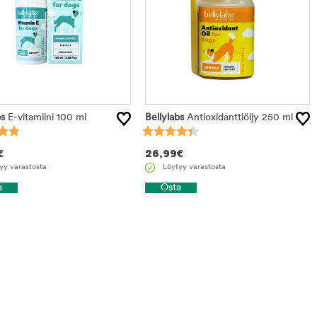
bs
E-vitamiini 100 ml
Bellylabs
Antioxidanttiöljy 250 ml
€
26,99
€
yy varastosta
Löytyy varastosta
a
Osta