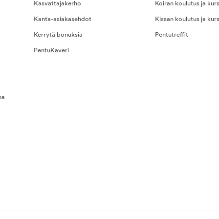
Kasvattajakerho
Koiran koulutus ja kurs
Kanta-asiakasehdot
Kissan koulutus ja kurs
Kerrytä bonuksia
Pentutreffit
PentuKaveri
na