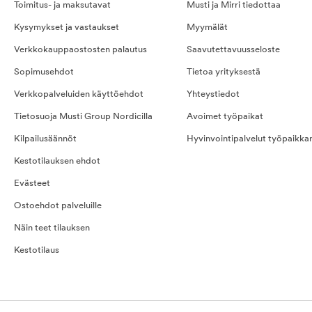
Toimitus- ja maksutavat
Musti ja Mirri tiedottaa
Kysymykset ja vastaukset
Myymälät
Verkkokauppaostosten palautus
Saavutettavuusseloste
Sopimusehdot
Tietoa yrityksestä
Verkkopalveluiden käyttöehdot
Yhteystiedot
Tietosuoja Musti Group Nordicilla
Avoimet työpaikat
Kilpailusäännöt
Hyvinvointipalvelut työpaikka
Kestotilauksen ehdot
Evästeet
Ostoehdot palveluille
Näin teet tilauksen
Kestotilaus