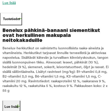
Lue lisää
Tuotetiedot
Benelux pähkinä-banaani siementikut
ovat herkullinen makupala
neitokakaduille
Benelux-herkkutikut on valmistettu luonnollisista raaka-aineista ja
vitamiineista. Herkkutikut tarjoavat linnuille terveellistä ja aktivoivaa
napostelua. Sisältävät kätevän ja turvallisen kiinnistyskoukun, tangon
sisällä luonnonpuinen tikku. Ainesosat: leseet, pähkinät (10 %),
hedelmät (9 %), siemenet, sokerit, leivontatuotteet, öljyt ja rasvat. Ei
sisällä säilöntäaineita. Lisätyt ravinteet (mg/kg): B1-vitamiini 0,8 mg,
B2-vitamiini 3,0 mg, B6-vitamiini 1,5 mg, K3-vitamiini 1,5 mg, C-
vitamiini 20 mg. Ravintotiedot: raakaproteiini 12 %, raakarasva 9 %,
raakakuitu 12 %, raakatuhka 5 %, kosteus 9 %. Pakkauksen koko: 2 x
55 g
Lue lisää