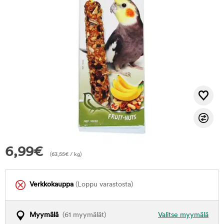
6,99
€
(
63,55
€
/ kg)
Verkkokauppa
(Loppu varastosta)
Myymälä
(61 myymälät)
Valitse myymälä