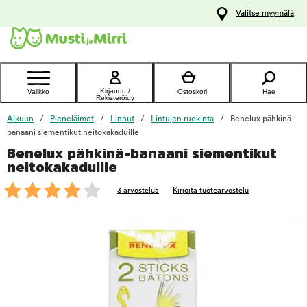
y
Valitse myymälä
ltöön
Ota yhteyttä
asiakaspalveluun
Kirjaudu /
Valikko
Ostoskori
Hae
Rekisteröidy
Alkuun
Pieneläimet
Linnut
Lintujen ruokinta
Benelux pähkinä-
banaani siementikut neitokakaduille
Benelux pähkinä-banaani siementikut
foo
neitokakaduille
3 arvostelua
Kirjoita tuotearvostelu