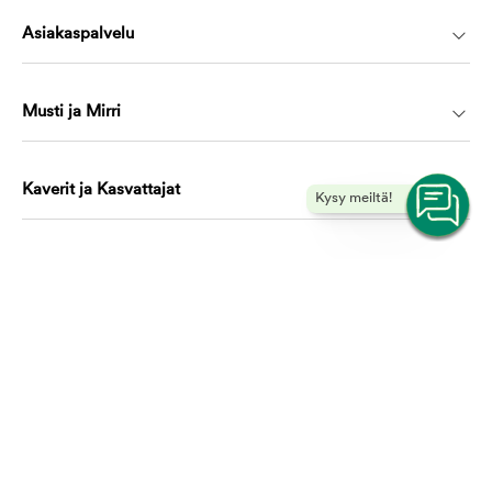
Asiakaspalvelu
Musti ja Mirri
Kaverit ja Kasvattajat
Kysy meiltä!
Koulutus ja oppiminen
Ota yhteyttä, autamme mielellämme!
asiakaspalvelu@mustijamirri.fi
Puhelinnumero (ilmainen): 0800 305 305
Ma-Ti & To-Pe 9.00-17.00 Ke 10.00-17.00