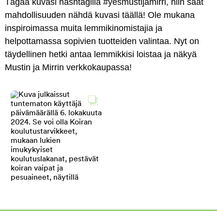
Tägää kuvasi hashtagilla #yesmustijamirri, niin saat
mahdollisuuden nähdä kuvasi täällä! Ole mukana
inspiroimassa muita lemmikinomistajia ja
helpottamassa sopivien tuotteiden valintaa. Nyt on
täydellinen hetki antaa lemmikkisi loistaa ja näkyä
Mustin ja Mirrin verkkokaupassa!