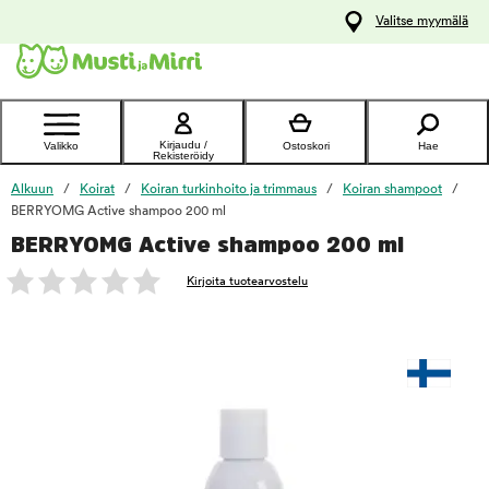
y
Valitse myymälä
ltöön
Ota yhteyttä
asiakaspalveluun
Kirjaudu /
Valikko
Ostoskori
Hae
Rekisteröidy
Alkuun
Koirat
Koiran turkinhoito ja trimmaus
Koiran shampoot
BERRYOMG Active shampoo 200 ml
BERRYOMG Active shampoo 200 ml
foo
Kirjoita tuotearvostelu