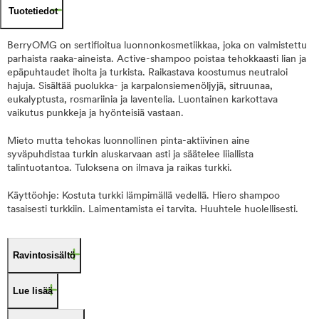
Tuotetiedot
BerryOMG on sertifioitua luonnonkosmetiikkaa, joka on valmistettu
parhaista raaka-aineista. Active-shampoo poistaa tehokkaasti lian ja
epäpuhtaudet iholta ja turkista. Raikastava koostumus neutraloi
hajuja. Sisältää puolukka- ja karpalonsiemenöljyjä, sitruunaa,
eukalyptusta, rosmariinia ja laventelia. Luontainen karkottava
vaikutus punkkeja ja hyönteisiä vastaan.
Mieto mutta tehokas luonnollinen pinta-aktiivinen aine
syväpuhdistaa turkin aluskarvaan asti ja säätelee liiallista
talintuotantoa. Tuloksena on ilmava ja raikas turkki.
Käyttöohje: Kostuta turkki lämpimällä vedellä. Hiero shampoo
tasaisesti turkkiin. Laimentamista ei tarvita. Huuhtele huolellisesti.
Ravintosisältö
Lue lisää