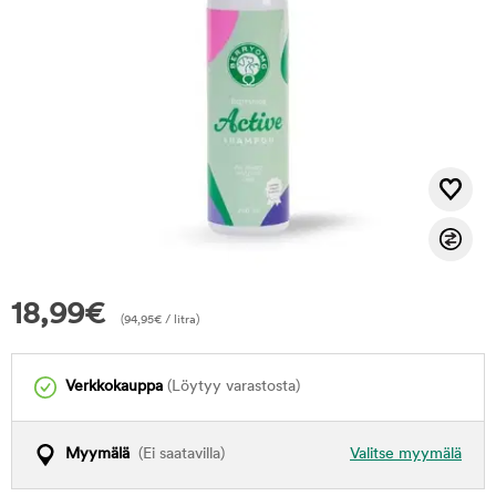
18,99
€
(
94,95
€
/ litra)
Verkkokauppa
(Löytyy varastosta)
Myymälä
(Ei saatavilla)
Valitse myymälä