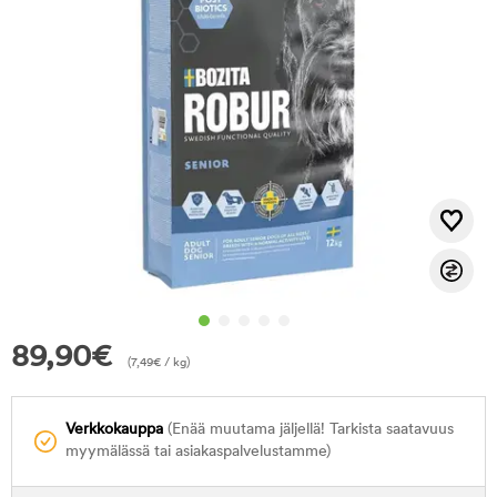
89,90
€
(
7,49
€
/ kg)
Verkkokauppa
(Enää muutama jäljellä! Tarkista saatavuus
myymälässä tai asiakaspalvelustamme)