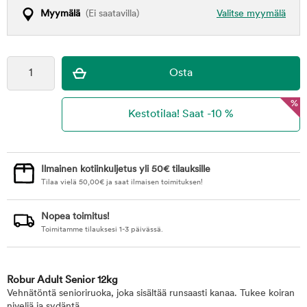
Myymälä
(Ei saatavilla)
Valitse myymälä
%
Ilmainen kotiinkuljetus yli 50€ tilauksille
Tilaa vielä
50,00
€
ja saat ilmaisen toimituksen!
Nopea toimitus!
Toimitamme tilauksesi 1-3 päivässä.
Robur Adult Senior 12kg
Vehnätöntä senioriruoka, joka sisältää runsaasti kanaa. Tukee koiran
niveliä ja sydäntä.