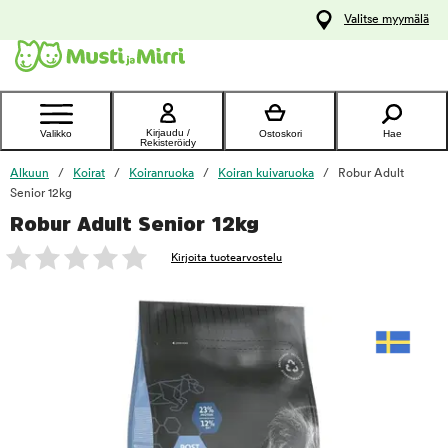
y
Valitse myymälä
ltöön
Ota yhteyttä
asiakaspalveluun
Kirjaudu /
Valikko
Ostoskori
Hae
Rekisteröidy
Alkuun
Koirat
Koiranruoka
Koiran kuivaruoka
Robur Adult
Senior 12kg
Robur Adult Senior 12kg
foo
Kirjoita tuotearvostelu