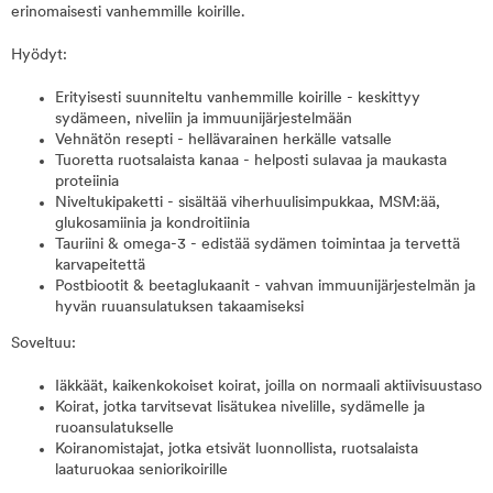
erinomaisesti vanhemmille koirille.
Hyödyt:
Erityisesti suunniteltu vanhemmille koirille - keskittyy
sydämeen, niveliin ja immuunijärjestelmään
Vehnätön resepti - hellävarainen herkälle vatsalle
Tuoretta ruotsalaista kanaa - helposti sulavaa ja maukasta
proteiinia
Niveltukipaketti - sisältää viherhuulisimpukkaa, MSM:ää,
glukosamiinia ja kondroitiinia
Tauriini & omega-3 - edistää sydämen toimintaa ja tervettä
karvapeitettä
Postbiootit & beetaglukaanit - vahvan immuunijärjestelmän ja
hyvän ruuansulatuksen takaamiseksi
Soveltuu:
Iäkkäät, kaikenkokoiset koirat, joilla on normaali aktiivisuustaso
Koirat, jotka tarvitsevat lisätukea nivelille, sydämelle ja
ruoansulatukselle
Koiranomistajat, jotka etsivät luonnollista, ruotsalaista
laaturuokaa seniorikoirille