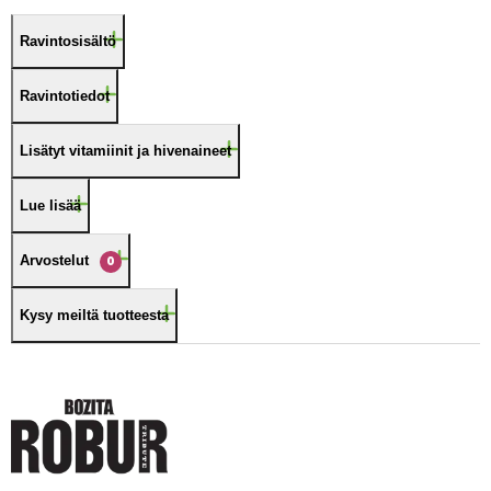
Ravintosisältö
Ravintotiedot
Lisätyt vitamiinit ja hivenaineet
Lue lisää
Arvostelut
0
Kysy meiltä tuotteesta