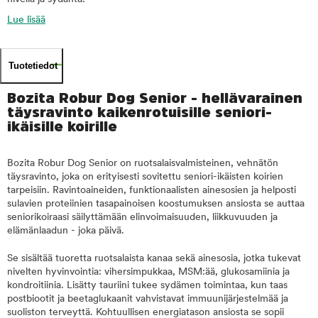
Lue lisää
Tuotetiedot
Bozita Robur Dog Senior - hellävarainen
täysravinto kaikenrotuisille seniori-
ikäisille koirille
Bozita Robur Dog Senior on ruotsalaisvalmisteinen, vehnätön
täysravinto, joka on erityisesti sovitettu seniori-ikäisten koirien
tarpeisiin. Ravintoaineiden, funktionaalisten ainesosien ja helposti
sulavien proteiinien tasapainoisen koostumuksen ansiosta se auttaa
seniorikoiraasi säilyttämään elinvoimaisuuden, liikkuvuuden ja
elämänlaadun - joka päivä.
Se sisältää tuoretta ruotsalaista kanaa sekä ainesosia, jotka tukevat
nivelten hyvinvointia: vihersimpukkaa, MSM:ää, glukosamiinia ja
kondroitiinia. Lisätty tauriini tukee sydämen toimintaa, kun taas
postbiootit ja beetaglukaanit vahvistavat immuunijärjestelmää ja
suoliston terveyttä. Kohtuullisen energiatason ansiosta se sopii