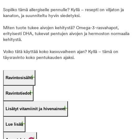
Sopiiko tämä allergiselle pennulle? Kyllä – resepti on viljaton ja
kanaton, ja suunniteltu hyvin siedetyksi.
Miten tuote tukee aivojen kehitystä? Omega-3-rasvahapot,
erityisesti DHA, tukevat pentujen aivojen ja hermoston normaalia
kehitystä.
Voiko tätä käyttää koko kasvuvaiheen ajan? Kyllä – tämä on
täysravinto koko pentukauden ajaksi.
Ravintosisältö
Ravintotiedot
Lisätyt vitamiinit ja hivenaineet
Lue lisää