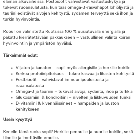
elämän alkuvaiheissa. Postbiootit vahvistavat vastustuskykyä ja
tukevat ruoansulatusta, kun taas omega-3-rasvahapot lohiöljystä ja
tauriini edistävät aivojen kehitystä, sydämen terveyttä sekä ihon ja
turkin hyvinvointia.
Robur on valmistettu Ruotsissa 100 % uusiutuvalla energialla ja
pakattu kierrätettävään pakkaukseen – vastuullinen valinta koiran
hyvinvointiin ja ympäristön hyväksi.
Tärkeimmät edut:
Viljaton ja kanaton – sopii myös allergisille ja herkille koirille
Korkea proteiinipitoisuus – tukee kasvua ja lihasten kehitystä
Postbiootit – vahvistavat immuunipuolustusta ja
ruoansulatusta
Omega-3 ja tauriini – tukevat aivoja, sydäntä, ihoa ja turkkia
Glukosamiini & kondroitiini – nivelten ja liikkuvuuden tueksi
D-vitamiini & kivennäisaineet – hampaiden ja luuston
kehitykseen
Usein kysyttyä
Kenelle tämä ruoka sopii? Herkille pennuille ja nuorille koirille, sekä
tiineille ja imettäville emoille.