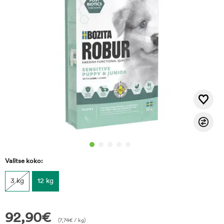
Valitse koko:
3 kg
12 kg
92,90
€
(
7,74
€
/ kg)