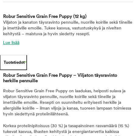
Robur Sensitive Grain Free Puppy
(12 kg)
Viljaton ja kanaton täysravinto pennuille, nuorille koirille sekä tiineille
ja imettäville emoille. Tukee kasvua, vastustuskykyä ja nivelten
kehitystä – maistuva ja hyvin siedetty resepti.
Lue lisää
Tuotetiedot
Robur Sensitive Grain Free Puppy – Viljaton täysravinto
herkille pennuille
Robur Sensitive Grain Free Puppy on laadukas, helposti sulava ja
viljaton täysravinto pennuille, nuorille koirille sekä tiineille ja
imettäville emoille. Resepti on suunniteltu erityisesti herkille ja
allergisille koirille – ilman viljoja ja kanaa, tuoreen lampaan toimiessa
hyvin siedettynä proteiinilähteenä.
Korkea proteiinipitoisuus (30 %) ja tasapainoinen rasvamäärä (15 %)
tukevat kasvua, lihasten kehitystä ja energiantarvetta kaikissa