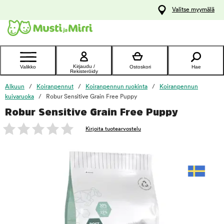
y
Valitse myymälä
ltöön
Ota yhteyttä
asiakaspalveluun
Kirjaudu /
Valikko
Ostoskori
Hae
Rekisteröidy
Alkuun
Koiranpennut
Koiranpennun ruokinta
Koiranpennun
kuivaruoka
Robur Sensitive Grain Free Puppy
Robur Sensitive Grain Free Puppy
foo
Kirjoita tuotearvostelu