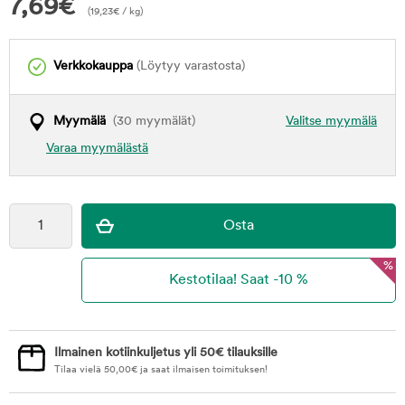
7,69
€
(
19,23
€
/ kg)
Verkkokauppa
(Löytyy varastosta)
Myymälä
(30 myymälät)
Valitse myymälä
Varaa myymälästä
%
Ilmainen kotiinkuljetus yli 50€ tilauksille
Tilaa vielä
50,00
€
ja saat ilmaisen toimituksen!