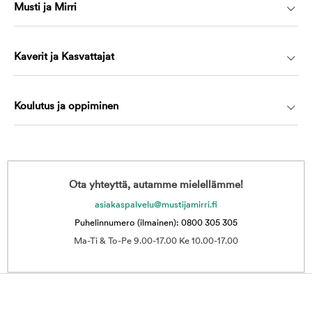
Musti ja Mirri
Kaverit ja Kasvattajat
Koulutus ja oppiminen
Ota yhteyttä, autamme mielellämme!
asiakaspalvelu@mustijamirri.fi
Puhelinnumero (ilmainen): 0800 305 305
Ma-Ti & To-Pe 9.00-17.00 Ke 10.00-17.00