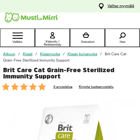
y
Valitse myymälä
ltöön
Ota yhteyttä
asiakaspalveluun
Kirjaudu /
Valikko
Ostoskori
Hae
Rekisteröidy
Alkuun
Kissat
Kissanruoka
Kissan kuivaruoka
Brit Care Cat
Grain-Free Sterilized Immunity Support
Brit Care Cat Grain-Free Sterilized
foo
Immunity Support
5 arvostelua
Kirjoita tuotearvostelu