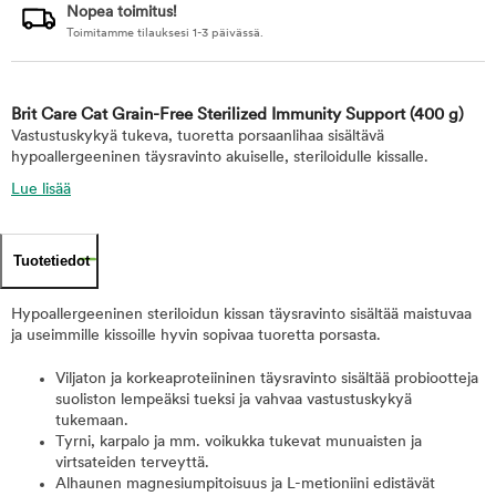
Nopea toimitus!
Toimitamme tilauksesi 1-3 päivässä.
Brit Care Cat Grain-Free Sterilized Immunity Support
(400 g)
Vastustuskykyä tukeva, tuoretta porsaanlihaa sisältävä
hypoallergeeninen täysravinto akuiselle, steriloidulle kissalle.
Lue lisää
Tuotetiedot
Hypoallergeeninen steriloidun kissan täysravinto sisältää maistuvaa
ja useimmille kissoille hyvin sopivaa tuoretta porsasta.
Viljaton ja korkeaproteiininen täysravinto sisältää probiootteja
suoliston lempeäksi tueksi ja vahvaa vastustuskykyä
tukemaan.
Tyrni, karpalo ja mm. voikukka tukevat munuaisten ja
virtsateiden terveyttä.
Alhaunen magnesiumpitoisuus ja L-metioniini edistävät