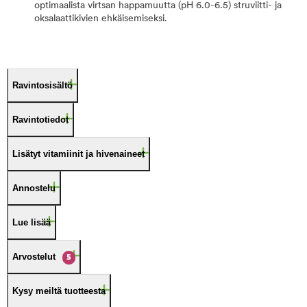
optimaalista virtsan happamuutta (pH 6.0-6.5) struviitti- ja
oksalaattikivien ehkäisemiseksi.
Ravintosisältö
Ravintotiedot
Lisätyt vitamiinit ja hivenaineet
Annostelu
Lue lisää
Arvostelut
5
Kysy meiltä tuotteesta