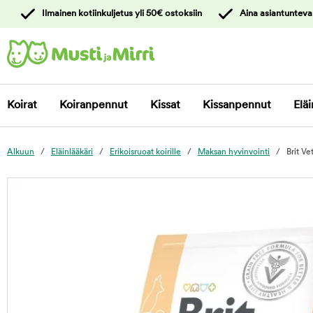
y
Ilmainen kotiinkuljetus yli 50€ ostoksiin
Aina asiantunteva
ltöön
Ota yhteyttä
asiakaspalveluun
Koirat
Koiranpennut
Kissat
Kissanpennut
Eläi
Alkuun
Eläinlääkäri
Erikoisruoat koirille
Maksan hyvinvointi
Brit Ve
foo