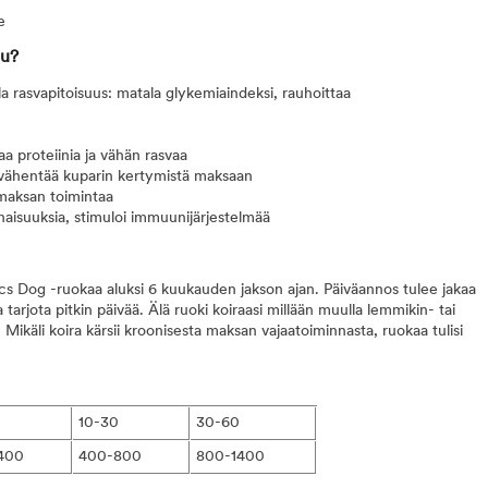
e
uu?
a rasvapitoisuus: matala glykemiaindeksi, rauhoittaa
vaa proteiinia ja vähän rasvaa
 vähentää kuparin kertymistä maksaan
 maksan toimintaa
minaisuuksia, stimuloi immuunijärjestelmää
ics Dog -ruokaa aluksi 6 kuukauden jakson ajan. Päiväannos tulee jakaa
rjota pitkin päivää. Älä ruoki koiraasi millään muulla lemmikin- tai
. Mikäli koira kärsii kroonisesta maksan vajaatoiminnasta, ruokaa tulisi
10-30
30-60
400
400-800
800-1400