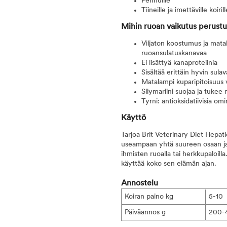
Pennuille
Tiineille ja imettäville koirill
Mihin ruoan vaikutus perust
Viljaton koostumus ja matal
ruoansulatuskanavaa
Ei lisättyä kanaproteiinia
Sisältää erittäin hyvin sula
Matalampi kuparipitoisuus
Silymariini suojaa ja tukee
Tyrni: antioksidatiivisia o
Käyttö
Tarjoa Brit Veterinary Diet Hepat
useampaan yhtä suureen osaan ja ta
ihmisten ruoalla tai herkkupaloilla
käyttää koko sen elämän ajan.
Annostelu
Koiran paino kg
5-10
Päiväannos g
200-