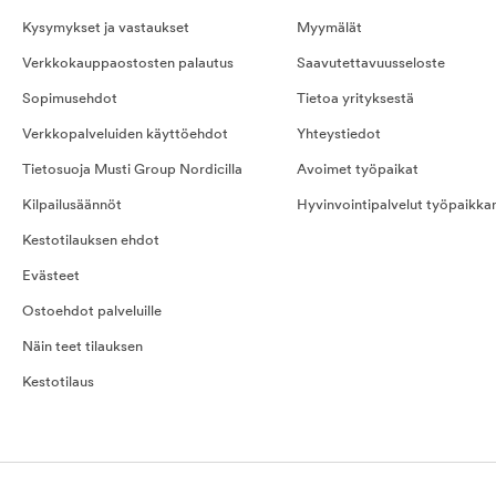
Kysymykset ja vastaukset
Myymälät
Verkkokauppaostosten palautus
Saavutettavuusseloste
Sopimusehdot
Tietoa yrityksestä
Verkkopalveluiden käyttöehdot
Yhteystiedot
Tietosuoja Musti Group Nordicilla
Avoimet työpaikat
Kilpailusäännöt
Hyvinvointipalvelut työpaikka
Kestotilauksen ehdot
Evästeet
Ostoehdot palveluille
Näin teet tilauksen
Kestotilaus