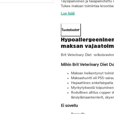
Täysipainoinen ja tasapainotettu d
Tukee maksan toimintaa kroonisest
Lue lisää
Tuotetiedot
Hypoallergeeninen 
maksan vajaatoim
Brit Veterinary Diet -erikoisravinn
Mihin Brit Veterinary Diet D
Maksan heikentynyt toimin
Maksashuntti eli PSS-saira
Hepaattinen enkefalopatia
Myrkytyksestä toipuminen
Rodullinen alttius copper s
länsiylämaanterrierit, skyen
Ei sovellu