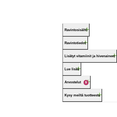
Ravintosisältö
Ravintotiedot
Lisätyt vitamiinit ja hivenaineet
Lue lisää
Arvostelut
5
Kysy meiltä tuotteesta