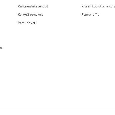
Kanta-asiakasehdot
Kissan koulutus ja kurs
Kerrytä bonuksia
Pentutreffit
PentuKaveri
na