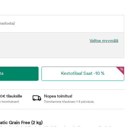
astosta)
Valitse myymälä
%
0€ tilauksille
Nopea toimitus!
n toimituksen!
Toimitamme tilauksesi 1-3 päivässä.
atic Grain Free
(2 kg)