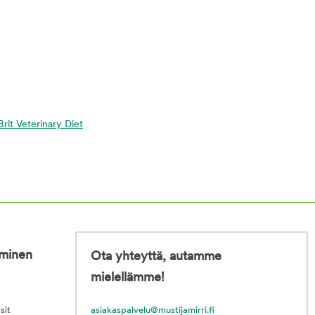
 Brit Veterinary Diet
iminen
Ota yhteyttä, autamme
mielellämme!
sit
asiakaspalvelu@mustijamirri.fi