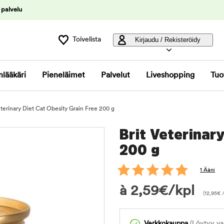
 palvelu
Toivelista
Kirjaudu / Rekisteröidy
nlääkäri
Pieneläimet
Palvelut
Liveshopping
Tuo
eterinary Diet Cat Obesity Grain Free 200 g
Brit Veterinary
200 g
1 Ääni
à
2,59
€
/kpl
(
12,95
€
/
Verkkokauppa
(Löytyy var