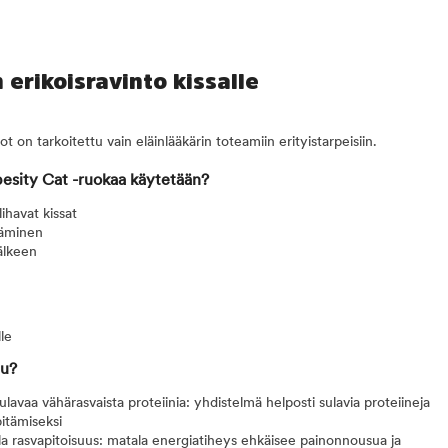
erikoisravinto kissalle
ot on tarkoitettu vain eläinlääkärin toteamiin erityistarpeisiin.
besity Cat -ruokaa käytetään?
ihavat kissat
täminen
jälkeen
lle
uu?
sulavaa vähärasvaista proteiinia: yhdistelmä helposti sulavia proteiineja
itämiseksi
la rasvapitoisuus: matala energiatiheys ehkäisee painonnousua ja