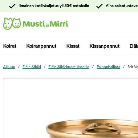
y
Ilmainen kotiinkuljetus yli 50€ ostoksiin
Aina asiantunteva
ltöön
Ota yhteyttä
asiakaspalveluun
Koirat
Koiranpennut
Kissat
Kissanpennut
Eläi
Alkuun
Eläinlääkäri
Eläinlääkäriruoat kissoille
Painonhallinta
Brit V
foo