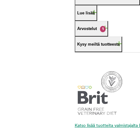
Lue lisää
Arvostelut
1
Kysy meiltä tuotteesta
Katso lisää tuotteita valmistajalta