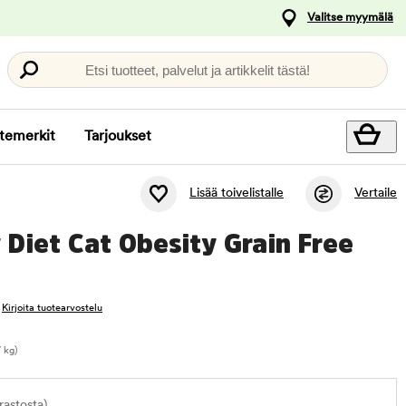
Valitse myymälä
Etsi tuotteet, palvelut ja artikkelit tästä!
temerkit
Tarjoukset
Lisää toivelistalle
Vertaile
 Diet Cat Obesity Grain Free
Kirjoita tuotearvostelu
 kg)
astosta)