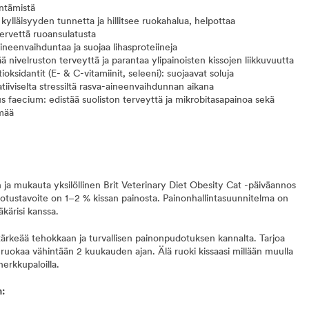
ntämistä
 kylläisyyden tunnetta ja hillitsee ruokahalua, helpottaa
ervettä ruoansulatusta
aineenvaihduntaa ja suojaa lihasproteiineja
ä nivelruston terveyttä ja parantaa ylipainoisten kissojen liikkuvuutta
ksidantit (E- & C-vitamiinit, seleeni): suojaavat soluja
atiiviselta stressiltä rasva-aineenvaihdunnan aikana
 faecium: edistää suoliston terveyttä ja mikrobitasapainoa sekä
lmää
ja mukauta yksilöllinen Brit Veterinary Diet Obesity Cat -päiväannos
dotustavoite on 1–2 % kissan painosta. Painonhallintasuunnitelma on
kärisi kanssa.
tärkeää tehokkaan ja turvallisen painonpudotuksen kannalta. Tarjoa
-ruokaa vähintään 2 kuukauden ajan. Älä ruoki kissaasi millään muulla
herkkupaloilla.
n: