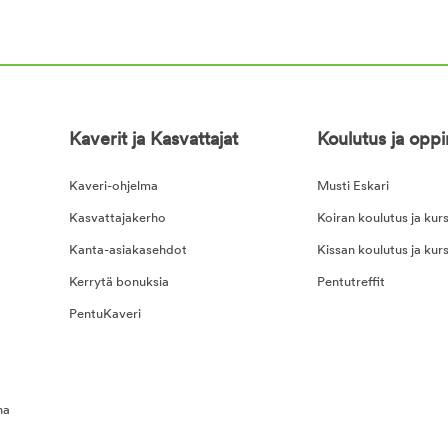
Kaverit ja Kasvattajat
Koulutus ja opp
Kaveri-ohjelma
Musti Eskari
Kasvattajakerho
Koiran koulutus ja kurs
Kanta-asiakasehdot
Kissan koulutus ja kurs
Kerrytä bonuksia
Pentutreffit
PentuKaveri
na