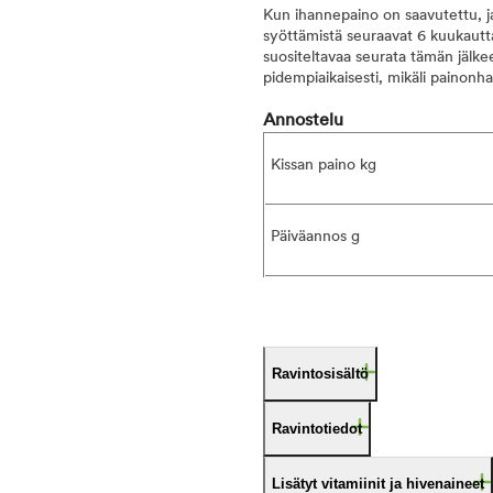
Kun ihannepaino on saavutettu, ja
syöttämistä seuraavat 6 kuukautta,
suositeltavaa seurata tämän jälkee
pidempiaikaisesti, mikäli painonhall
Annostelu
Kissan paino kg
Päiväannos g
Ravintosisältö
Ravintotiedot
Lisätyt vitamiinit ja hivenaineet