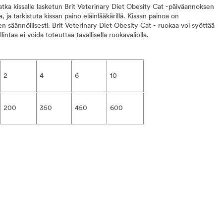
tka kissalle lasketun Brit Veterinary Diet Obesity Cat -päiväannoksen
 ja tarkistuta kissan paino eläinlääkärillä. Kissan painoa on
n säännöllisesti. Brit Veterinary Diet Obesity Cat - ruokaa voi syöttää
intaa ei voida toteuttaa tavallisella ruokavaliolla.
2
4
6
10
200
350
450
600