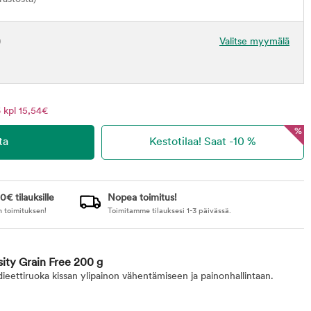
)
Valitse myymälä
 kpl 15,54€
%
0€ tilauksille
Nopea toimitus!
n toimituksen!
Toimitamme tilauksesi 1-3 päivässä.
sity Grain Free 200 g
dieettiruoka kissan ylipainon vähentämiseen ja painonhallintaan.