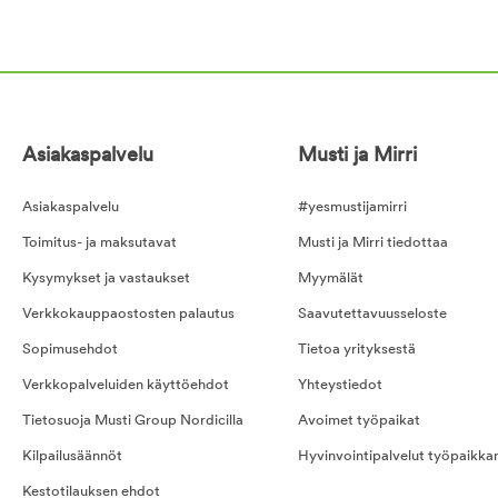
Asiakaspalvelu
Musti ja Mirri
Asiakaspalvelu
#yesmustijamirri
Toimitus- ja maksutavat
Musti ja Mirri tiedottaa
Kysymykset ja vastaukset
Myymälät
Verkkokauppaostosten palautus
Saavutettavuusseloste
Sopimusehdot
Tietoa yrityksestä
Verkkopalveluiden käyttöehdot
Yhteystiedot
Tietosuoja Musti Group Nordicilla
Avoimet työpaikat
Kilpailusäännöt
Hyvinvointipalvelut työpaikka
Kestotilauksen ehdot