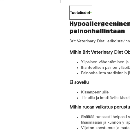
Tuotetiedot
Hypoallergeeninen 
painonhallintaan
Brit Veterinary Diet -erikoisravinn
Mihin Brit Veterinary Diet O
Ylipainon vähentäminen ja l
Ihanteellisen painon ylläpi
Painonhallinta steriloinnin 
Ei sovellu
Kissanpennuille
Tiineille ja imettäville kissoi
Mihin ruoan vaikutus perust
Sisältää runsaasti helposti 
lihasmassan ja kunnon ylläp
Viljaton koostumus ja mata