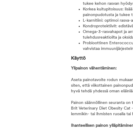
tukee kehon rasvan hyödy
Korkea kuitupitoisuus: lisää
painonpudotusta ja tukee t
L-karnitiini: optimoi rasva-
Kondroprotektiivit: edistävä
Omega-3-rasvahapot ja antio
tulehdusreaktioilta ja oksid
Probioottinen Enterococcus
vahvistaa immuunijärjeste
Käyttö
Ylipainon vähentäminen:
Aseta painotavoite rodun mukaan 
siten, että viikottainen painonpu
hyvä tehdä yhdessä oman eläinlää
Painon säännöllinen seuranta on 
Brit Veterinary Diet Obesity Cat 
lemmikin- tai ihmisten ruoalla tai 
Ihanteellisen painon ylläpitämine