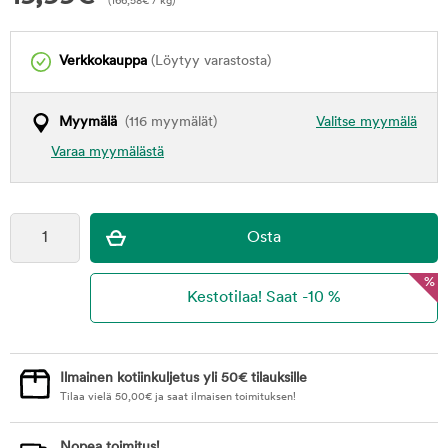
(
166,58
€
/ kg)
Verkkokauppa
(Löytyy varastosta)
Myymälä
(116 myymälät)
Valitse myymälä
Varaa myymälästä
%
Ilmainen kotiinkuljetus yli 50€ tilauksille
Tilaa vielä
50,00
€
ja saat ilmaisen toimituksen!
Nopea toimitus!