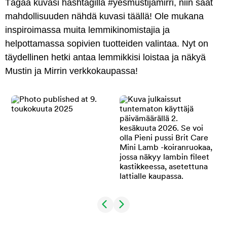
Tägää kuvasi hashtagilla #yesmustijamirri, niin saat
mahdollisuuden nähdä kuvasi täällä! Ole mukana
inspiroimassa muita lemmikinomistajia ja
helpottamassa sopivien tuotteiden valintaa. Nyt on
täydellinen hetki antaa lemmikkisi loistaa ja näkyä
Mustin ja Mirrin verkkokaupassa!