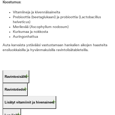
Koostumus
:
Vitamiineja ja kivennäisaineita
Prebioottia (beetaglukaani) ja probioottia (Lactobacillus
helveticus)
Merilevää (Ascophyllum nodosum)
Kurkumaa ja nokkosta
Auringonhattua
Auta karvaista ystävääsi vastustamaan hankalien aikojen haasteita
ensiluokkaisilla ja hyvänmakuisilla ravintolisätableteilla.
Ravintosisältö
Ravintotiedot
Lisätyt vitamiinit ja hivenaineet