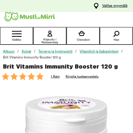
y
Valitse myymälä
ltöön
Ota yhteyttä
asiakaspalveluun
Kirjaudu /
Valikko
Ostoskori
Hae
Rekisteröidy
Alkuun
Koirat
Terveys ja hyvinvointi
Vitamiinit ja lisäravinteet
Brit Vitamins Immunity Booster 120 g
Brit Vitamins Immunity Booster 120 g
foo
1 Ääni
Kirjoita tuotearvostelu