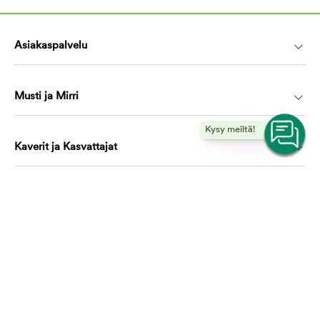
Asiakaspalvelu
Musti ja Mirri
Kysy meiltä!
Kaverit ja Kasvattajat
Koulutus ja oppiminen
Ota yhteyttä, autamme mielellämme!
asiakaspalvelu@mustijamirri.fi
Puhelinnumero (ilmainen): 0800 305 305