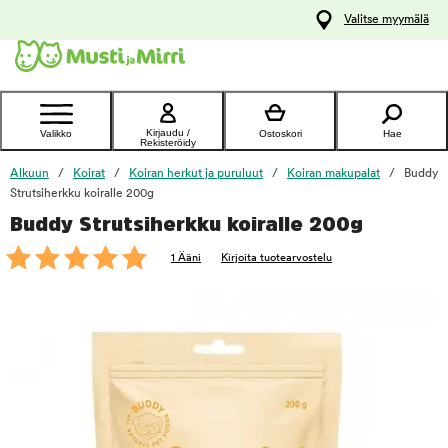
y
Valitse myymälä
ltöön
Ota yhteyttä
asiakaspalveluun
Kirjaudu /
Valikko
Ostoskori
Hae
Rekisteröidy
Alkuun
Koirat
Koiran herkut ja puruluut
Koiran makupalat
Buddy
Strutsiherkku koiralle 200g
Buddy Strutsiherkku koiralle 200g
foo
1 Ääni
Kirjoita tuotearvostelu