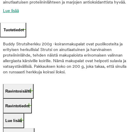
ainutlaatuisen proteiininlähteen ja marjojen antioksidanttista hyvää.
Lue lisää
Tuotetiedot
Buddy Strutsiherkku 200g -koiranmakupalat ovat puolikosteita ja
erityisen herkullisia! Strutsi on ainutlaatuinen ja harvinainen
proteiininlähde, tehden näistä makupaloista erinomaisen valinnan
allergiasta kärsiville koirille. Nämä makupalat ovat helposti sulavia ja
vatsaystävällisiä. Pakkauksen koko on 200 g, joka takaa, että sinulla
on runsaasti herkkuja koirasi iloksi.
Ravintosisältö
Ravintotiedot
Lue lisää