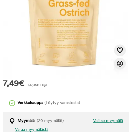
7,49
€
(
37,45
€
/ kg)
Verkkokauppa
(Löytyy varastosta)
Myymälä
(20 myymälät)
Valitse myymälä
Varaa myymälästä