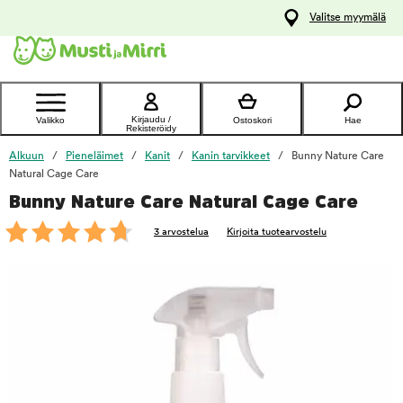
y
Valitse myymälä
ltöön
Ota yhteyttä
asiakaspalveluun
Kirjaudu /
Valikko
Ostoskori
Hae
Rekisteröidy
Alkuun
Pieneläimet
Kanit
Kanin tarvikkeet
Bunny Nature Care
Natural Cage Care
Bunny Nature Care Natural Cage Care
foo
3 arvostelua
Kirjoita tuotearvostelu