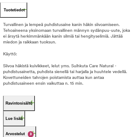
Tuotetiedot
Turvallinen ja lempeä puhdistusaine kanin häkin siivoamiseen.
Tehoaineena yksinomaan turvallinen männyn sydänpuu-uute, joka
ei ärsytä herkimmänkään kanin silmiä tai hengityselimiä. Jättää
miedon ja raikkaan tuoksun.
Käyttö:
Siivoa häkistä kuivikkeet, lelut yms. Suihkuta Care Natural -
puhdistusainetta, puhdista sienellä tai harjalla ja huuhtele vedellä.
Kovettuneiden tahrojen poistamista auttaa kun antaa
puhdistusaineen ensin vaikuttaa n. 15 min.
Ravintosisältö
Lue lisää
Arvostelut
3