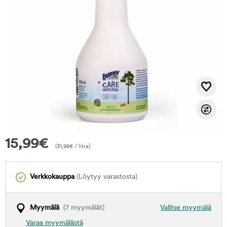
15,99
€
(
31,98
€
/ litra)
Verkkokauppa
(Löytyy varastosta)
Myymälä
(7 myymälät)
Valitse myymälä
Varaa myymälästä