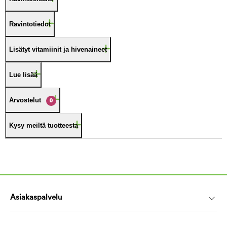
Ravintotiedot
Lisätyt vitamiinit ja hivenaineet
Lue lisää
Arvostelut
0
Kysy meiltä tuotteesta
Asiakaspalvelu