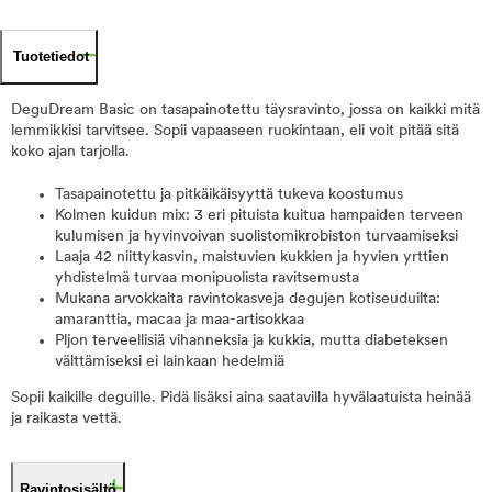
Tuotetiedot
DeguDream Basic on tasapainotettu täysravinto, jossa on kaikki mitä
lemmikkisi tarvitsee. Sopii vapaaseen ruokintaan, eli voit pitää sitä
koko ajan tarjolla.
Tasapainotettu ja pitkäikäisyyttä tukeva koostumus
Kolmen kuidun mix: 3 eri pituista kuitua hampaiden terveen
kulumisen ja hyvinvoivan suolistomikrobiston turvaamiseksi
Laaja 42 niittykasvin, maistuvien kukkien ja hyvien yrttien
yhdistelmä turvaa monipuolista ravitsemusta
Mukana arvokkaita ravintokasveja degujen kotiseuduilta:
amaranttia, macaa ja maa-artisokkaa
Pljon terveellisiä vihanneksia ja kukkia, mutta diabeteksen
välttämiseksi ei lainkaan hedelmiä
Sopii kaikille deguille. Pidä lisäksi aina saatavilla hyvälaatuista heinää
ja raikasta vettä.
Ravintosisältö