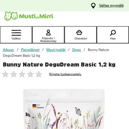
y
Valitse myymälä
ltöön
Ota yhteyttä
asiakaspalveluun
Kirjaudu /
Valikko
Ostoskori
Hae
Rekisteröidy
Alkuun
Pieneläimet
Muut jyrsijät
Degu
Bunny Nature
DeguDream Basic 1,2 kg
Bunny Nature DeguDream Basic 1,2 kg
foo
Kirjoita tuotearvostelu