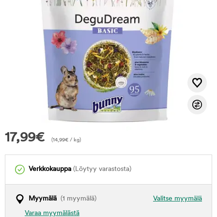
17,99
€
(
14,99
€
/ kg)
Verkkokauppa
(Löytyy varastosta)
Myymälä
(1 myymälä)
Valitse myymälä
Varaa myymälästä