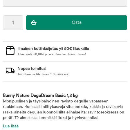
Ilmainen kotiinkuljetus yli 50€ tilauksille
Tilaa vielä
50,00
€
ja saat ilmaisen toimituksen!
Nopea toimitus!
Toimitamme tilauksesi 1-3 päivässä.
Bunny Nature DeguDream Basic 1,2 kg
Monipuolinen ja täysipainoinen ravinto deguille vapaaseen
ruokintaan. Runsaasti niittykasveja vihanneksia, kukkia ja ravitsevia
raaka-aineita degujen luonnollisilta elinalueilta: ravintoseoksessa on
peräti 72 ainesosaa lemmikkisi iloksi ja hyvinvoinniksi.
Lue lisää