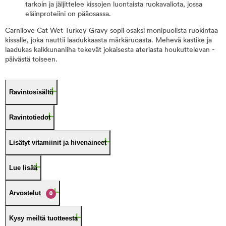
tarkoin ja jäljittelee kissojen luontaista ruokavaliota, jossa
eläinproteiini on pääosassa.
Carnilove Cat Wet Turkey Gravy sopii osaksi monipuolista ruokintaa
kissalle, joka nauttii laadukkaasta märkäruoasta. Mehevä kastike ja
laadukas kalkkunanliha tekevät jokaisesta ateriasta houkuttelevan -
päivästä toiseen.
Ravintosisältö
Ravintotiedot
Lisätyt vitamiinit ja hivenaineet
Lue lisää
Arvostelut
0
Kysy meiltä tuotteesta