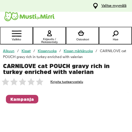
y
Valitse myymälä
ltöön
Ota yhteyttä
asiakaspalveluun
Kirjaudu /
Valikko
Ostoskori
Hae
Rekisteröidy
Alkuun
Kissat
Kissanruoka
Kissan märkäruoka
CARNILOVE cat
POUCH gravy rich in turkey enriched with valerian
CARNILOVE cat POUCH gravy rich in
foo
turkey enriched with valerian
Kirjoita tuotearvostelu
Kampanja