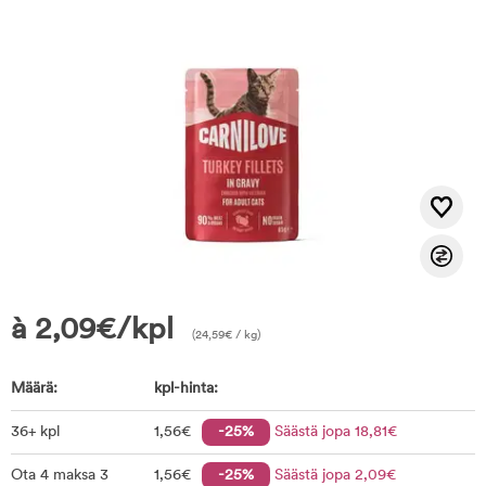
à
2,09
€
/kpl
(
24,59
€
/ kg)
Määrä:
kpl-hinta:
36+ kpl
1
,56
€
-25%
Säästä jopa
18
,81
€
Ota 4 maksa 3
1
,56
€
-25%
Säästä jopa
2
,09
€