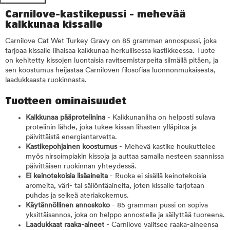
Carnilove-kastikepussi - mehevää
kalkkunaa kissalle
Carnilove Cat Wet Turkey Gravy on 85 gramman annospussi, joka
tarjoaa kissalle lihaisaa kalkkunaa herkullisessa kastikkeessa. Tuote
on kehitetty kissojen luontaisia ravitsemistarpeita silmällä pitäen, ja
sen koostumus heijastaa Carniloven filosofiaa luonnonmukaisesta,
laadukkaasta ruokinnasta.
Tuotteen ominaisuudet
Kalkkunaa pääproteiinina
- Kalkkunanliha on helposti sulava
proteiinin lähde, joka tukee kissan lihasten ylläpitoa ja
päivittäistä energiantarvetta.
Kastikepohjainen koostumus
- Mehevä kastike houkuttelee
myös nirsoimpiakin kissoja ja auttaa samalla nesteen saannissa
päivittäisen ruokinnan yhteydessä.
Ei keinotekoisia lisäaineita
- Ruoka ei sisällä keinotekoisia
aromeita, väri- tai säilöntäaineita, joten kissalle tarjotaan
puhdas ja selkeä ateriakokemus.
Käytännöllinen annoskoko
- 85 gramman pussi on sopiva
yksittäisannos, joka on helppo annostella ja säilyttää tuoreena.
Laadukkaat raaka-aineet
- Carnilove valitsee raaka-aineensa