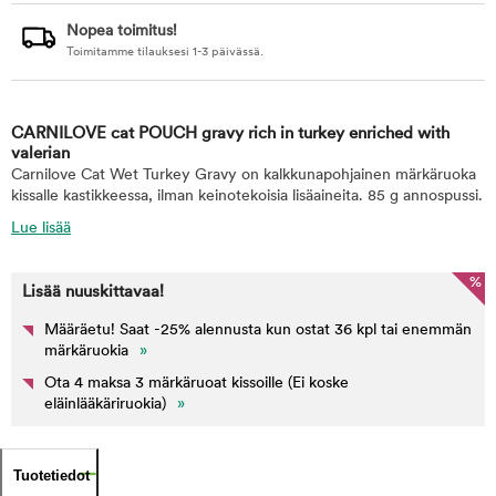
Nopea toimitus!
Toimitamme tilauksesi 1-3 päivässä.
CARNILOVE cat POUCH gravy rich in turkey enriched with
valerian
Carnilove Cat Wet Turkey Gravy on kalkkunapohjainen märkäruoka
kissalle kastikkeessa, ilman keinotekoisia lisäaineita. 85 g annospussi.
Lue lisää
%
Lisää nuuskittavaa!
Määräetu! Saat -25% alennusta kun ostat 36 kpl tai enemmän
märkäruokia
»
Ota 4 maksa 3 märkäruoat kissoille (Ei koske
eläinlääkäriruokia)
»
Tuotetiedot