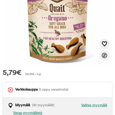
5,79
€
(
28,95
€
/ kg)
Verkkokauppa
(Loppu varastosta)
Myymälä
(41 myymälät)
Valitse myymälä
Varaa myymälästä