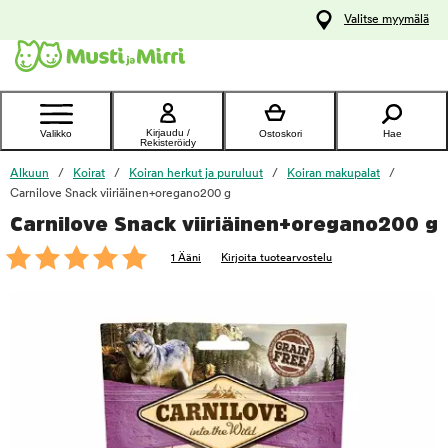
y
Valitse myymälä
ltöön
Ota yhteyttä
asiakaspalveluun
Kirjaudu /
Valikko
Ostoskori
Hae
Rekisteröidy
Alkuun
Koirat
Koiran herkut ja puruluut
Koiran makupalat
Carnilove Snack viiriäinen+oregano200 g
Carnilove Snack viiriäinen+oregano200 g
foo
1 Ääni
Kirjoita tuotearvostelu