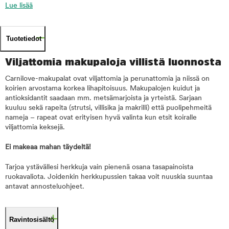
Lue lisää
Tuotetiedot
Viljattomia makupaloja villistä luonnosta
Carnilove-makupalat ovat viljattomia ja perunattomia ja niissä on
koirien arvostama korkea lihapitoisuus. Makupalojen kuidut ja
antioksidantit saadaan mm. metsämarjoista ja yrteistä. Sarjaan
kuuluu sekä rapeita (strutsi, villisika ja makrilli) että puolipehmeitä
nameja – rapeat ovat erityisen hyvä valinta kun etsit koiralle
viljattomia keksejä.
Ei makeaa mahan täydeltä!
Tarjoa ystävällesi herkkuja vain pienenä osana tasapainoista
ruokavaliota. Joidenkin herkkupussien takaa voit nuuskia suuntaa
antavat annosteluohjeet.
Ravintosisältö