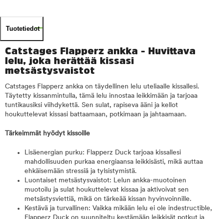
Tuotetiedot
Catstages Flapperz ankka - Huvittava
lelu, joka herättää kissasi
metsästysvaistot
Catstages Flapperz ankka on täydellinen lelu uteliaalle kissallesi.
Täytetty kissanmintulla, tämä lelu innostaa leikkimään ja tarjoaa
tuntikausiksi viihdykettä. Sen sulat, rapiseva ääni ja kellot
houkuttelevat kissasi battaamaan, potkimaan ja jahtaamaan.
Tärkeimmät hyödyt kissoille
Lisäenergian purku: Flapperz Duck tarjoaa kissallesi
mahdollisuuden purkaa energiaansa leikkisästi, mikä auttaa
ehkäisemään stressiä ja tylsistymistä.
Luontaiset metsästysvaistot: Lelun ankka-muotoinen
muotoilu ja sulat houkuttelevat kissaa ja aktivoivat sen
metsästysviettiä, mikä on tärkeää kissan hyvinvoinnille.
Kestävä ja turvallinen: Vaikka mikään lelu ei ole indestructible,
Flapperz Duck on suunniteltu kestämään leikkisät potkut ja