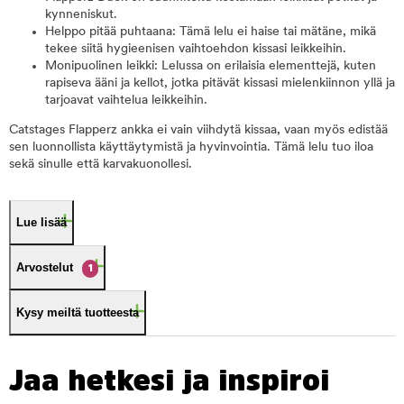
kynneniskut.
Helppo pitää puhtaana: Tämä lelu ei haise tai mätäne, mikä
tekee siitä hygieenisen vaihtoehdon kissasi leikkeihin.
Monipuolinen leikki: Lelussa on erilaisia elementtejä, kuten
rapiseva ääni ja kellot, jotka pitävät kissasi mielenkiinnon yllä ja
tarjoavat vaihtelua leikkeihin.
Catstages Flapperz ankka ei vain viihdytä kissaa, vaan myös edistää
sen luonnollista käyttäytymistä ja hyvinvointia. Tämä lelu tuo iloa
sekä sinulle että karvakuonollesi.
Lue lisää
Arvostelut
1
Kysy meiltä tuotteesta
Jaa hetkesi ja inspiroi