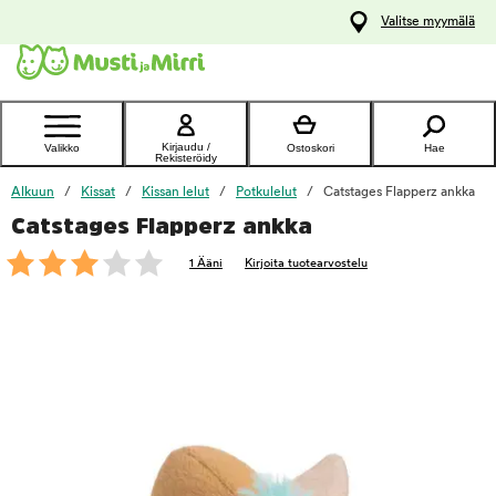
y
Valitse myymälä
ltöön
Ota yhteyttä
asiakaspalveluun
Kirjaudu /
Valikko
Ostoskori
Hae
Rekisteröidy
Alkuun
Kissat
Kissan lelut
Potkulelut
Catstages Flapperz ankka
Catstages Flapperz ankka
foo
1 Ääni
Kirjoita tuotearvostelu