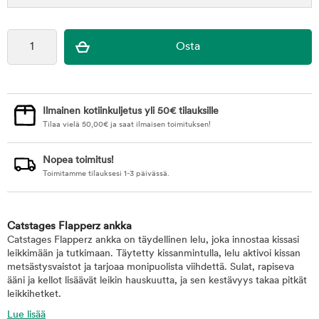
Ilmainen kotiinkuljetus yli 50€ tilauksille
Tilaa vielä
50,00
€
ja saat ilmaisen toimituksen!
Nopea toimitus!
Toimitamme tilauksesi 1-3 päivässä.
Catstages Flapperz ankka
Catstages Flapperz ankka on täydellinen lelu, joka innostaa kissasi
leikkimään ja tutkimaan. Täytetty kissanmintulla, lelu aktivoi kissan
metsästysvaistot ja tarjoaa monipuolista viihdettä. Sulat, rapiseva
ääni ja kellot lisäävät leikin hauskuutta, ja sen kestävyys takaa pitkät
leikkihetket.
Lue lisää