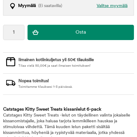
Myymälä
(Ei saatavilla)
Valitse myymälä
Ilmainen kotiinkuljetus yli 50€ tilauksille
Tilaa vielä
50,00
€
ja saat ilmaisen toimituksen!
Nopea toimitus!
Toimitamme tilauksesi 1-3 päivässä.
Catstages Kitty Sweet Treats kissanlelut 6-pack
Catstages Kitty Sweet Treats -lelut on täydellinen valinta jokaiselle
kissanomistajalle, joka haluaa tarjota lemmikilleen hauskaa ja
stimuloivaa viihdettä. Tämä kuuden lelun paketti sisältää
kissanminttua, höyheniä ja rypistyvää materiaalia, jotka yhdessä