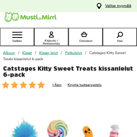
y
Valitse myymälä
ltöön
Ota yhteyttä
asiakaspalveluun
Kirjaudu /
Valikko
Ostoskori
Hae
Rekisteröidy
Alkuun
Kissat
Kissan lelut
Potkulelut
Catstages Kitty Sweet
Treats kissanlelut 6-pack
Catstages Kitty Sweet Treats kissanlelut
foo
6-pack
1 Ääni
Kirjoita tuotearvostelu