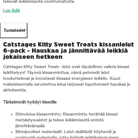
tekevät leikkimisestä unohtumatonta.
Lue lisää
Tuotetiedot
Catstages Kitty Sweet Treats kissanlelut
6-pack - Hauskaa ja jännittävää leikkiä
jokaiseen hetkeen
Catstages Kitty Sweet Treats -lelut ovat täydellinen valinta kissasi
leikittelyyn! Täynnä kissanminttua, nämä pehmeät lelut
houkuttelevat ja innostavat kissaasi energiseen leikkiin. Kuusi
makeisteemalla varustettua lelua tarjoavat loputtomasti hauskaa ja
aktiviteettia.
Tärkeimmät hyödyt kissoille
Stimuloiva kissanminttu: Kissanminttu herättää kissasi
metsästysvaistot ja tekee leikkimisestä entistä
jännittävämpää.
Monipuoliset materiaalit: Lelut sisältävät höyheniä ja
rypistyvää materiaalia, jotka lisäävät leikkikokemuksen