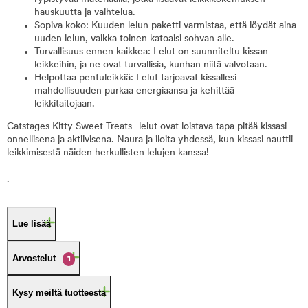
hauskuutta ja vaihtelua.
Sopiva koko: Kuuden lelun paketti varmistaa, että löydät aina
uuden lelun, vaikka toinen katoaisi sohvan alle.
Turvallisuus ennen kaikkea: Lelut on suunniteltu kissan
leikkeihin, ja ne ovat turvallisia, kunhan niitä valvotaan.
Helpottaa pentuleikkiä: Lelut tarjoavat kissallesi
mahdollisuuden purkaa energiaansa ja kehittää
leikkitaitojaan.
Catstages Kitty Sweet Treats -lelut ovat loistava tapa pitää kissasi
onnellisena ja aktiivisena. Naura ja iloita yhdessä, kun kissasi nauttii
leikkimisestä näiden herkullisten lelujen kanssa!
.
Lue lisää
Arvostelut
1
Kysy meiltä tuotteesta