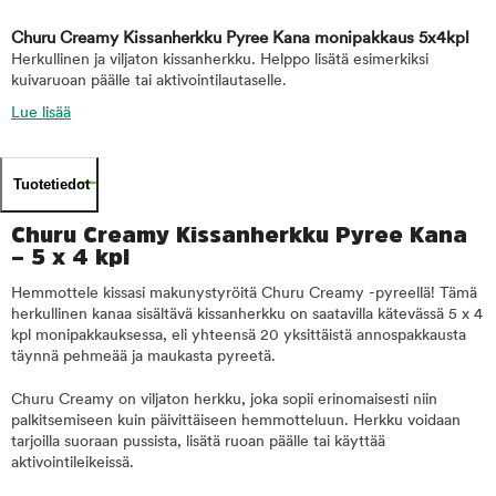
Churu Creamy Kissanherkku Pyree Kana monipakkaus 5x4kpl
Herkullinen ja viljaton kissanherkku. Helppo lisätä esimerkiksi
kuivaruoan päälle tai aktivointilautaselle.
Lue lisää
Tuotetiedot
Churu Creamy Kissanherkku Pyree Kana
– 5 x 4 kpl
Hemmottele kissasi makunystyröitä Churu Creamy -pyreellä! Tämä
herkullinen kanaa sisältävä kissanherkku on saatavilla kätevässä 5 x 4
kpl monipakkauksessa, eli yhteensä 20 yksittäistä annospakkausta
täynnä pehmeää ja maukasta pyreetä.
Churu Creamy on viljaton herkku, joka sopii erinomaisesti niin
palkitsemiseen kuin päivittäiseen hemmotteluun. Herkku voidaan
tarjoilla suoraan pussista, lisätä ruoan päälle tai käyttää
aktivointileikeissä.