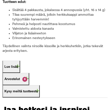
Tuotteen edut:
Sisältää 4 pakkausta, jokaisessa 4 annospussia (yht. 16 x 14 g)
Tilaa suurempi määrä, jolloin herkkukaappi ammottaa
tyhjyyttään harvemmin!
Pehmeä ja helposti nautittava koostumus
Valmistettu aidosta kanasta
Viljaton ja lisäaineeton
Erinomainen nesteytykseen
Täydellinen valinta nirsoille kissoille ja herkkuhetkiin, jotka tekevät
arjesta erityisen.
Lue lisää
Arvostelut
0
Kysy meiltä tuotteesta
Jaa hetkesi ja inspiroi