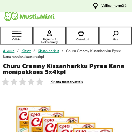
y
Valitse myymälä
ltöön
Ota yhteyttä
asiakaspalveluun
Kirjaudu /
Valikko
Ostoskori
Hae
Rekisteröidy
Alkuun
Kissat
Kissan herkut
Churu Creamy Kissanherkku Pyree
Kana monipakkaus 5x4kpl
Churu Creamy Kissanherkku Pyree Kana
foo
monipakkaus 5x4kpl
Kirjoita tuotearvostelu