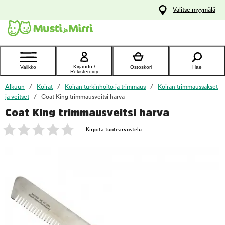
y
Valitse myymälä
ltöön
Ota yhteyttä
asiakaspalveluun
Kirjaudu /
Valikko
Ostoskori
Hae
Rekisteröidy
Alkuun
Koirat
Koiran turkinhoito ja trimmaus
Koiran trimmaussakset
ja veitset
Coat King trimmausveitsi harva
Coat King trimmausveitsi harva
foo
Kirjoita tuotearvostelu