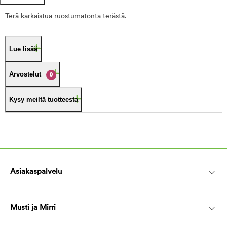
Terä karkaistua ruostumatonta terästä.
Lue lisää
Arvostelut
0
Kysy meiltä tuotteesta
Asiakaspalvelu
Musti ja Mirri