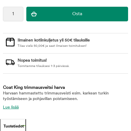
Ilmainen kotiinkuljetus yli 50€ tilauksille
Tilaa vielä
50,00
€
ja saat ilmaisen toimituksen!
Nopea toimitus!
Toimitamme tilauksesi 1-3 päivässä.
Coat King trimmausveitsi harva
Harvaan hammastettu trimmausveisti esim. karkean turkin
työstämiseen ja pohjavillan poistamiseen.
Lue lisää
Tuotetiedot