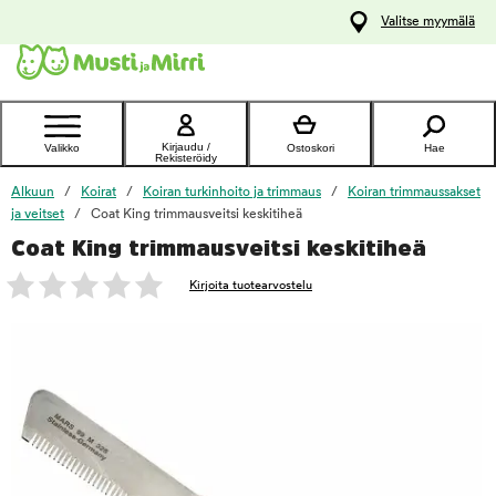
y
Valitse myymälä
ltöön
Ota yhteyttä
asiakaspalveluun
Kirjaudu /
Valikko
Ostoskori
Hae
Rekisteröidy
Alkuun
Koirat
Koiran turkinhoito ja trimmaus
Koiran trimmaussakset
ja veitset
Coat King trimmausveitsi keskitiheä
Coat King trimmausveitsi keskitiheä
foo
Kirjoita tuotearvostelu