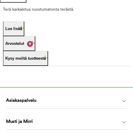
Terä karkaistua ruostumatonta terästä.
Lue lisää
Arvostelut
0
Kysy meiltä tuotteesta
Asiakaspalvelu
Musti ja Mirri