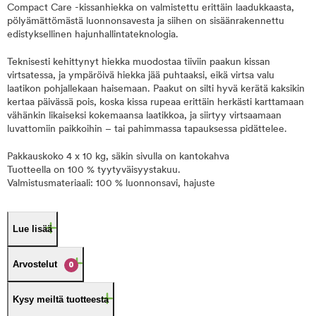
Compact Care -kissanhiekka on valmistettu erittäin laadukkaasta,
pölyämättömästä luonnonsavesta ja siihen on sisäänrakennettu
edistyksellinen hajunhallintateknologia.
Teknisesti kehittynyt hiekka muodostaa tiiviin paakun kissan
virtsatessa, ja ympäröivä hiekka jää puhtaaksi, eikä virtsa valu
laatikon pohjallekaan haisemaan. Paakut on silti hyvä kerätä kaksikin
kertaa päivässä pois, koska kissa rupeaa erittäin herkästi karttamaan
vähänkin likaiseksi kokemaansa laatikkoa, ja siirtyy virtsaamaan
luvattomiin paikkoihin – tai pahimmassa tapauksessa pidättelee.
Pakkauskoko 4 x 10 kg, säkin sivulla on kantokahva
Tuotteella on 100 % tyytyväisyystakuu.
Valmistusmateriaali: 100 % luonnonsavi, hajuste
Lue lisää
Arvostelut
0
Kysy meiltä tuotteesta