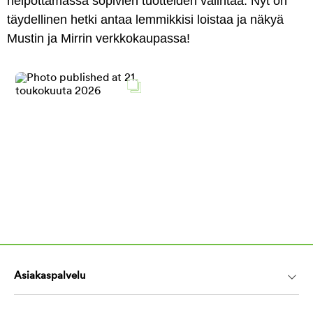
helpottamassa sopivien tuotteiden valintaa. Nyt on
täydellinen hetki antaa lemmikkisi loistaa ja näkyä
Mustin ja Mirrin verkkokaupassa!
Asiakaspalvelu