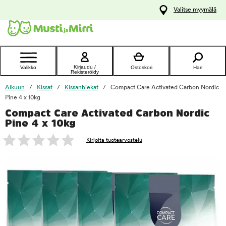
y
Valitse myymälä
ltöön
Ota yhteyttä
asiakaspalveluun
Kirjaudu /
Valikko
Ostoskori
Hae
Rekisteröidy
Alkuun
Kissat
Kissanhiekat
Compact Care Activated Carbon Nordic
Pine 4 x 10kg
Compact Care Activated Carbon Nordic
foo
Pine 4 x 10kg
Kirjoita tuotearvostelu