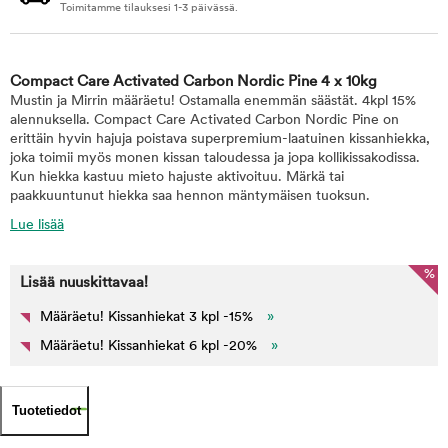
Toimitamme tilauksesi 1-3 päivässä.
Compact Care Activated Carbon Nordic Pine 4 x 10kg
Mustin ja Mirrin määräetu! Ostamalla enemmän säästät. 4kpl 15%
alennuksella. Compact Care Activated Carbon Nordic Pine on
erittäin hyvin hajuja poistava superpremium-laatuinen kissanhiekka,
joka toimii myös monen kissan taloudessa ja jopa kollikissakodissa.
Kun hiekka kastuu mieto hajuste aktivoituu. Märkä tai
paakkuuntunut hiekka saa hennon mäntymäisen tuoksun.
Lue lisää
%
Lisää nuuskittavaa!
Määräetu! Kissanhiekat 3 kpl -15%
»
Määräetu! Kissanhiekat 6 kpl -20%
»
Tuotetiedot