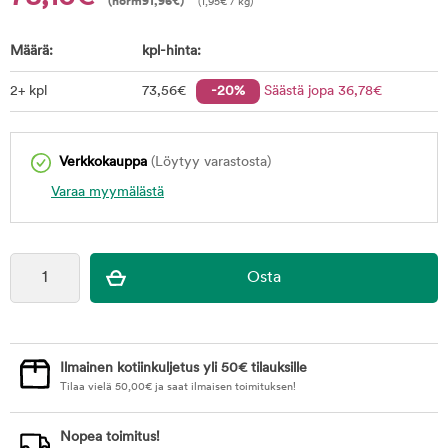
(norm
91,96
€
)
(
1,95
€
/ kg)
Määrä:
kpl-hinta:
2+ kpl
73
,56
€
-20%
Säästä jopa
36
,78
€
Verkkokauppa
(Löytyy varastosta)
Varaa myymälästä
Ilmainen kotiinkuljetus yli 50€ tilauksille
Tilaa vielä
50,00
€
ja saat ilmaisen toimituksen!
Nopea toimitus!