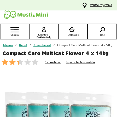
y
Valitse myymälä
ltöön
Ota yhteyttä
asiakaspalveluun
Kirjaudu /
Valikko
Ostoskori
Hae
Rekisteröidy
Alkuun
Kissat
Kissanhiekat
Compact Care Multicat Flower 4 x 14kg
Compact Care Multicat Flower 4 x 14kg
foo
3 arvostelua
Kirjoita tuotearvostelu