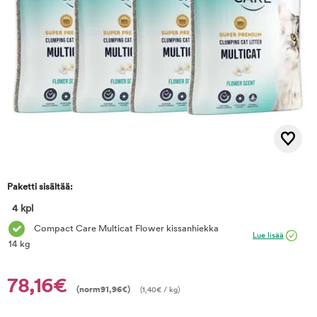
Paketti sisältää:
4 kpl
Compact Care Multicat Flower kissanhiekka
Lue lisää
14 kg
78,16€
(norm
91,96
€
)
(
1,40
€
/ kg)