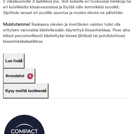
2 viiksikuonolle 3 laatikkoa jne. Voit kokeilla eri tuoksuisia hiekkoja tai
eri kuivikkeita kissanvessoissa ja löytää näin lemmikkisi suosikit.
Sijoittele vessat eri puolille asuntoa ja muista siivota ne päivittäin.
Muistutamme!
Raskaana olevien ja imettävien naisten tulisi olla
erityisen varovaisia käsitellessään käytettyä kissanhiekkaa. Pese aina
kätesi perusteellisesti käsiteltyäsi kissasi jätöksiä tai puhdistettuasi
kissanhiekkalaatikkoa.
Lue lisää
Arvostelut
3
Kysy meiltä tuotteesta