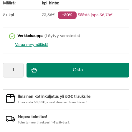
Määrä:
kpl-hinta:
2+ kpl
73
,56
€
-20%
Säästä jopa
36
,78
€
Verkkokauppa
(Löytyy varastosta)
Varaa myymälästä
Ilmainen kotiinkuljetus yli 50€ tilauksille
Tilaa vielä
50,00
€
ja saat ilmaisen toimituksen!
Nopea toimitus!
Toimitamme tilauksesi 1-3 päivässä.