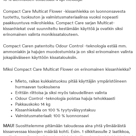
Compact Care Multicat Flower -kissanhiekka on luonnonsavesta
tuotettu, tuoksuton ja valmistusmateriaalinsa vuoksi nopeasti
paakkuuntuva mikrohiekka. Compact Care sarjan Multicat-
kissanhiekat ovat suunniteltu kestämään käyttöä ja ovatkin siksi
erinomainen valinta monikissatalouteen.
Compact Caren patentoitu Odour Control -teknologia estää mm.
ammoniakin ja hajujen muodostumista ja on siksi erinomainen valinta
jokapäiväiseen käyttöön kissatalouksiin.
Miksi Compact Care Multicat Flower on erinomainen kissanhiekka?
Mieto, raikas kukkaistuoksu pitää käyttäjän ympäristöineen
hurmaavan tuoksuisena
Erittäin riittoisa ja siksi myös taloudellinen valinta
Odour Control -teknologia poistaa hajuja tehokkaasti
Pakkauskoko 14 kg
Kissanhiekalla on 100 % tyytyväisyystakuu
Valmistusmateriaali: 100 % luonnonsavi
MAU!
Suosittelemme pitämään taloudessa aina yhtä ylimääräistä
kissanvessaa kissojen määrää kohti. Esim. 1 silkkitassulle 2 laatikkoa,