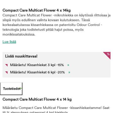
Compact Care Multicat Flower 4 x 14kg
Compact Care Multicat Flower -mikrohiekka on käytössä riittoisaa ja
siispä myös edullinen valinta kovaan kulutukseen. Tässä
korkealaatuisessa kissanhiekassa on patentoitu Odour Control -
teknologia joka todistetusti pitää hajut poissa, myös
monikissatalouksissa.
Lue lisää
%
Lisää nuuskittavaa!
Määräetu! Kissanhiekat 3 kpl -15%
»
Määräetu! Kissanhiekat 6 kpl -20%
»
Tuotetiedot
Compact Care Multicat Flower 4 x 14 kg
Määräetu Compact Care Multicat Flower -kissanhiekastamme! Saat
15 % alennuksen ostaessasi 4 kpl hiekkoja.