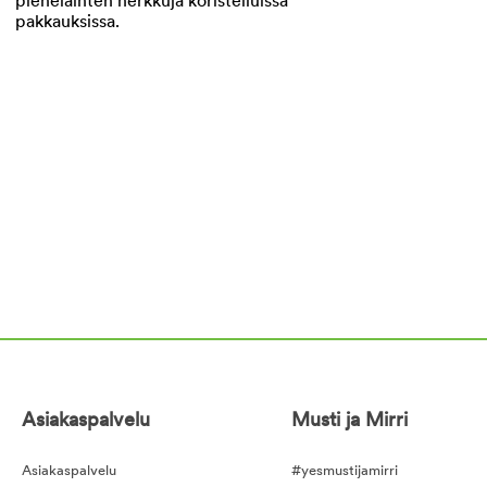
Asiakaspalvelu
Musti ja Mirri
Asiakaspalvelu
#yesmustijamirri