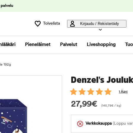
 palvelu
Toivelista
Kirjaudu / Rekisteröidy
nlääkäri
Pieneläimet
Palvelut
Liveshopping
Tuo
le 192g
Denzel's Jouluk
1 Ääni
27,99
€
(
145,78
€
/ kg)
Verkkokauppa
(Loppu var