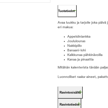
Tuotetiedot
Avaa luukku ja tarjoile joka päivä 
eri makua:
Appelsiiniankka
Joululounas
Nakkipiilo
Banaani-lohi
Kalkkunaa pähkinävoilla
Kanaa ja pinaattia
Mitähän kalenterista tänään palja
Luonnolliset raaka-aineet, pakattu
Ravintosisältö
Ravintotiedot