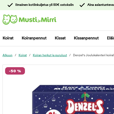
y
Ilmainen kotiinkuljetus yli 50€ ostoksiin
Aina asiantunteva
ltöön
Ota yhteyttä
asiakaspalveluun
Koirat
Koiranpennut
Kissat
Kissanpennut
Eläi
Alkuun
Koirat
Koiran herkut ja puruluut
Denzel's Joulukalenteri koiral
foo
-50 %