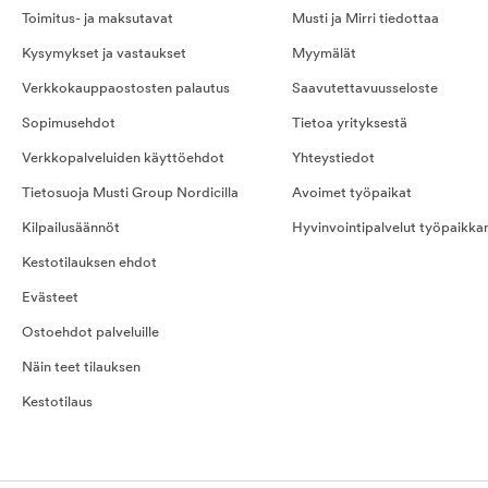
Toimitus- ja maksutavat
Musti ja Mirri tiedottaa
Kysymykset ja vastaukset
Myymälät
Verkkokauppaostosten palautus
Saavutettavuusseloste
Sopimusehdot
Tietoa yrityksestä
Verkkopalveluiden käyttöehdot
Yhteystiedot
Tietosuoja Musti Group Nordicilla
Avoimet työpaikat
Kilpailusäännöt
Hyvinvointipalvelut työpaikka
Kestotilauksen ehdot
Evästeet
Ostoehdot palveluille
Näin teet tilauksen
Kestotilaus