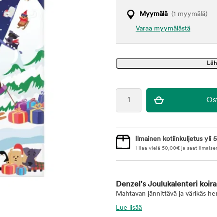
Myymälä
(1 myymälä)
Varaa myymälästä
Ilmainen kotiinkuljetus yli 5
Tilaa vielä
50,00
€
ja saat ilmaise
Denzel's Joulukalenteri koira
Mahtavan jännittävä ja värikäs her
Lue lisää