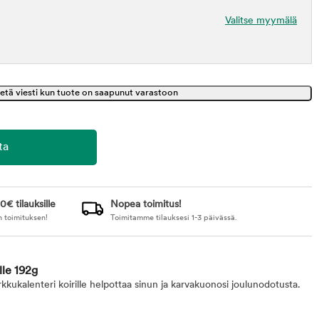
Valitse myymälä
0€ tilauksille
Nopea toimitus!
n toimituksen!
Toimitamme tilauksesi 1-3 päivässä.
lle 192g
kkukalenteri koirille helpottaa sinun ja karvakuonosi joulunodotusta.