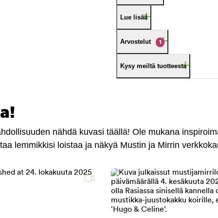
Lue lisää
Arvostelut
1
Kysy meiltä tuotteesta
a!
mahdollisuuden nähdä kuvasi täällä! Ole mukana inspiroi
antaa lemmikkisi loistaa ja näkyä Mustin ja Mirrin verkkok