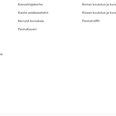
Kasvattajakerho
Koiran koulutus ja kurs
Kanta-asiakasehdot
Kissan koulutus ja kurs
Kerrytä bonuksia
Pentutreffit
PentuKaveri
na