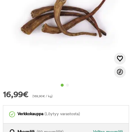
16,99
€
(
169,90
€
/ kg)
Verkkokauppa
(Löytyy varastosta)