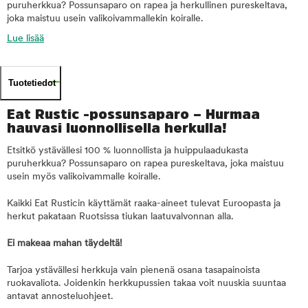
puruherkkua? Possunsaparo on rapea ja herkullinen pureskeltava,
joka maistuu usein valikoivammallekin koiralle.
Lue lisää
Tuotetiedot
Eat Rustic -possunsaparo – Hurmaa
hauvasi luonnollisella herkulla!
Etsitkö ystävällesi 100 % luonnollista ja huippulaadukasta
puruherkkua? Possunsaparo on rapea pureskeltava, joka maistuu
usein myös valikoivammalle koiralle.
Kaikki Eat Rusticin käyttämät raaka-aineet tulevat Euroopasta ja
herkut pakataan Ruotsissa tiukan laatuvalvonnan alla.
Ei makeaa mahan täydeltä!
Tarjoa ystävällesi herkkuja vain pienenä osana tasapainoista
ruokavaliota. Joidenkin herkkupussien takaa voit nuuskia suuntaa
antavat annosteluohjeet.