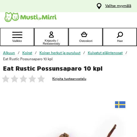
y
Valitse myymälä
ltöön
Ota yhteyttä
asiakaspalveluun
Kirjaudu /
Valikko
Ostoskori
Hae
Rekisteröidy
Alkuun
Koirat
Koiran herkut ja puruluut
Kuivatut eläintenosat
Eat Rustic Possunsaparo 10 kpl
Eat Rustic Possunsaparo 10 kpl
foo
Kirjoita tuotearvostelu