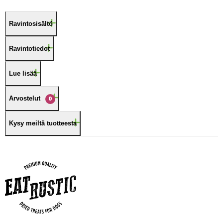
Ravintosisältö
Ravintotiedot
Lue lisää
Arvostelut
0
Kysy meiltä tuotteesta