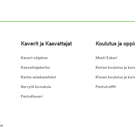
Kaverit ja Kasvattajat
Koulutus ja opp
Kaveri-ohjelma
Musti Eskari
Kasvattajakerho
Koiran koulutus ja kurs
Kanta-asiakasehdot
Kissan koulutus ja kurs
Kerrytä bonuksia
Pentutreffit
PentuKaveri
na