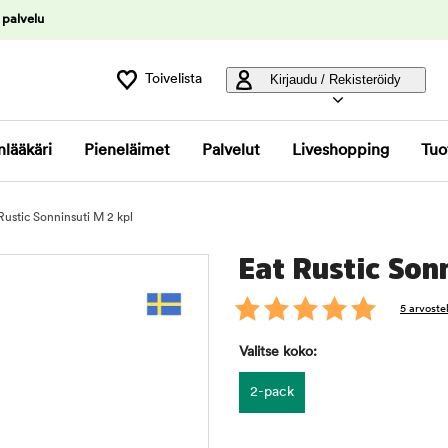
 palvelu
Toivelista
Kirjaudu / Rekisteröidy
nlääkäri
Pieneläimet
Palvelut
Liveshopping
Tuo
Rustic Sonninsuti M 2 kpl
Eat Rustic Sonn
5 arvoste
Valitse koko:
2-pack