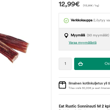
12,99
€
(
113,95
€
/ kg)
Verkkokauppa
(Löytyy var
Myymälä
(93 myymälät)
Varaa myymälästä
Ilmainen kotiinkuljetus yli 5
Tilaa vielä
50,00
€
ja saat ilmaise
Eat Rustic Sonninsuti M 2 kp