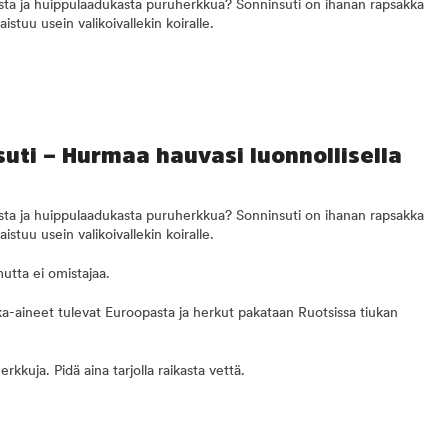
lista ja huippulaadukasta puruherkkua? Sonninsuti on ihanan rapsakka
stuu usein valikoivallekin koiralle.
suti – Hurmaa hauvasi luonnollisella
lista ja huippulaadukasta puruherkkua? Sonninsuti on ihanan rapsakka
stuu usein valikoivallekin koiralle.
utta ei omistajaa.
ka-aineet tulevat Euroopasta ja herkut pakataan Ruotsissa tiukan
rkkuja. Pidä aina tarjolla raikasta vettä.