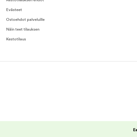
Kestotilauksen ehdot
Evästeet
Ostoehdot palveluille
Näin teet tilauksen
Kestotilaus
Ea