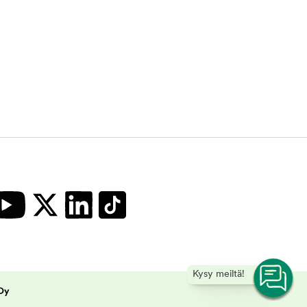
Kysy meiltä!
 Oy