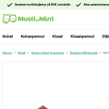
y
Ilmainen kotiinkuljetus yli 50€ ostoksiin
Aina asiantunteva
ltöön
Ota yhteyttä
asiakaspalveluun
Koirat
Koiranpennut
Kissat
Kissanpennut
Eläi
Alkuun
Koirat
Koiran herkut ja puruluut
Kuivatut eläintenosat
Eat 
foo