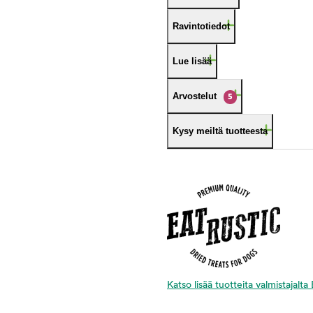
Ravintotiedot
Lue lisää
Arvostelut
5
Kysy meiltä tuotteesta
Katso lisää tuotteita valmistajalta