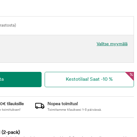
astosta)
Valitse myymälä
%
0€ tilauksille
Nopea toimitus!
n toimituksen!
Toimitamme tilauksesi 1-3 päivässä.
l
(2-pack)