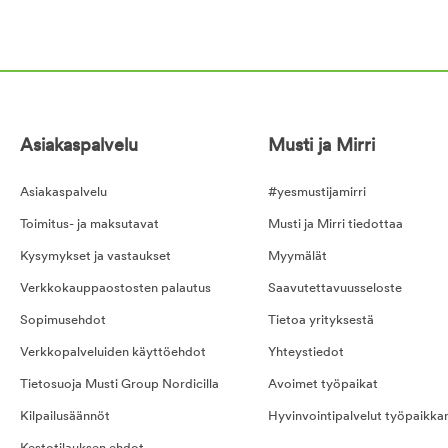
Asiakaspalvelu
Musti ja Mirri
Asiakaspalvelu
#yesmustijamirri
Toimitus- ja maksutavat
Musti ja Mirri tiedottaa
Kysymykset ja vastaukset
Myymälät
Verkkokauppaostosten palautus
Saavutettavuusseloste
Sopimusehdot
Tietoa yrityksestä
Verkkopalveluiden käyttöehdot
Yhteystiedot
Tietosuoja Musti Group Nordicilla
Avoimet työpaikat
Kilpailusäännöt
Hyvinvointipalvelut työpaikka