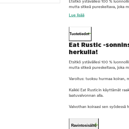
Etsitkö ystävällesi 100 % luonnol
mutta sitkeä pureskeltava, joka mai
Lue lisää
Tuotetiedot
Eat Rustic -sonnin
herkulla!
Etsitkö ystävällesi 100 % luonnol
mutta sitkeä pureskeltava, joka mai
Varoitus: tuoksu hurmaa koiran, m
Kaikki Eat Rusticin käyttämät raa
laatuvalvonnan alla.
Valvothan koiraasi sen syödessä he
Ravintosisältö