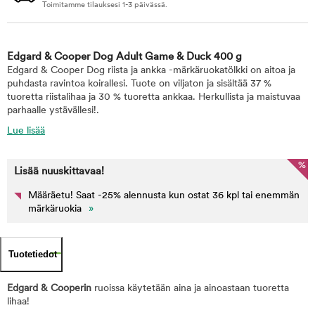
Toimitamme tilauksesi 1-3 päivässä.
Edgard & Cooper Dog Adult Game & Duck 400 g
Edgard & Cooper Dog riista ja ankka -märkäruokatölkki on aitoa ja
puhdasta ravintoa koirallesi. Tuote on viljaton ja sisältää 37 %
tuoretta riistalihaa ja 30 % tuoretta ankkaa. Herkullista ja maistuvaa
parhaalle ystävällesi!.
Lue lisää
%
Lisää nuuskittavaa!
Määräetu! Saat -25% alennusta kun ostat 36 kpl tai enemmän
märkäruokia
»
Tuotetiedot
Edgard & Cooperin
ruoissa käytetään aina ja ainoastaan tuoretta
lihaa!