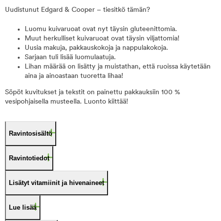
Uudistunut Edgard & Cooper – tiesitkö tämän?
Luomu kuivaruoat ovat nyt täysin gluteenittomia.
Muut herkulliset kuivaruoat ovat täysin viljattomia!
Uusia makuja, pakkauskokoja ja nappulakokoja.
Sarjaan tuli lisää luomulaatuja.
Lihan määrää on lisätty ja muistathan, että ruoissa käytetään
aina ja ainoastaan tuoretta lihaa!
Söpöt kuvitukset ja tekstit on painettu pakkauksiin 100 %
vesipohjaisella musteella. Luonto kiittää!
Ravintosisältö
Ravintotiedot
Lisätyt vitamiinit ja hivenaineet
Lue lisää