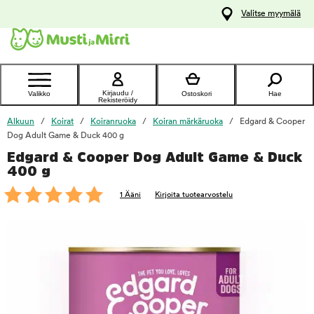
y
Valitse myymälä
ltöön
Ota yhteyttä
asiakaspalveluun
Kirjaudu /
Valikko
Ostoskori
Hae
Rekisteröidy
Alkuun
Koirat
Koiranruoka
Koiran märkäruoka
Edgard & Cooper
Dog Adult Game & Duck 400 g
Edgard & Cooper Dog Adult Game & Duck
foo
400 g
1 Ääni
Kirjoita tuotearvostelu