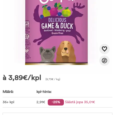
à
3,89
€
/kpl
(
9,73
€
/ kg)
Määrä:
kpl-hinta:
36+ kpl
2
,91
€
-25%
Säästä jopa
35
,01
€