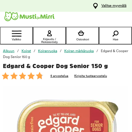
y
Valitse myymälä
ltöön
Ota yhteyttä
asiakaspalveluun
Kirjaudu /
Valikko
Ostoskori
Hae
Rekisteröidy
Alkuun
Koirat
Koiranruoka
Koiran märkäruoka
Edgard & Cooper
Dog Senior 150 g
Edgard & Cooper Dog Senior 150 g
foo
5 arvostelua
Kirjoita tuotearvostelu