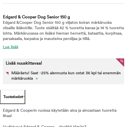
Edgard & Cooper Dog Senior 150 g
Edgard &Cooper Dog Senior 150 g viljaton koiran märkäruoka
viisaille ikäkoirille. Tuote sisältää 42 % tuoretta kanaa ja 14 % tuoretta
lohta. Märkäruoassa on lisäksi hieman hernettä, bataattia, kurpitsaa,
parsakaalia, karpaloa ja mausteina persiljaa ja tilliä.
Lue lisää
%
Lisää nuuskittavaa!
Määräetu! Saat -25% alennusta kun ostat 36 kpl tai enemmän
märkäruokia
»
Tuotetiedot
Edgard & Cooperin ruoissa käytetään aina ja ainoastaan tuoretta
lihaa!