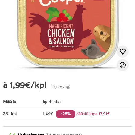
à
1,99
€
/kpl
(
13,27
€
/ kg)
Määrä:
kpl-hinta:
36+ kpl
1
,49
€
-25%
Säästä jopa
17
,91
€