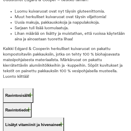
Uudistunut Edgard & Cooper – tiesitkö tämän?
Luomu kuivaruoat ovat nyt täysin gluteenittomia.
Muut herkulliset kuivaruoat ovat täysin viljattomia!
Uusia makuja, pakkauskokoja ja nappulakokoja.
Sarjaan tuli lisää luomulaatuja.
Lihan määrää on lisätty ja muistathan, että ruoissa käytetään
aina ja ainoastaan tuoretta lihaa!
Kaikki Edgard & Cooperin herkulliset kuivaruoat on pakattu
kompostoitaviin pakkauksiin, jotka on tehty 100 % biohajoavasta
maissipohjaisesta materiaalista. Märkäruoat on pakattu
kierrätettäviin alumiinitölkkeihin ja -kuppeihin. Söpöt kuvitukset ja
tekstit on painettu pakkauksiin 100 % vesipohjaisella musteella.
Luonto kiittää!
Ravintosisältö
Ravintotiedot
Lisätyt vitamiinit ja hivenaineet