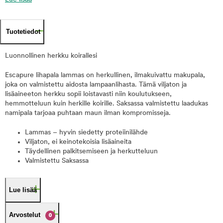
Tuotetiedot
Luonnollinen herkku koirallesi
Escapure lihapala lammas on herkullinen, ilmakuivattu makupala,
joka on valmistettu aidosta lampaanlihasta. Tämä viljaton ja
lisäaineeton herkku sopii loistavasti niin koulutukseen,
hemmotteluun kuin herkille koirille. Saksassa valmistettu laadukas
namipala tarjoaa puhtaan maun ilman kompromisseja.
Lammas – hyvin siedetty proteiinilähde
Viljaton, ei keinotekoisia lisäaineita
Täydellinen palkitsemiseen ja herkutteluun
Valmistettu Saksassa
Lue lisää
Arvostelut
0