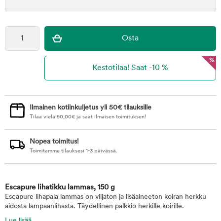
%
Ilmainen kotiinkuljetus yli 50€ tilauksille
Tilaa vielä
50,00
€
ja saat ilmaisen toimituksen!
Nopea toimitus!
Toimitamme tilauksesi 1-3 päivässä.
Escapure lihatikku lammas, 150 g
Escapure lihapala lammas on viljaton ja lisäaineeton koiran herkku
aidosta lampaanlihasta. Täydellinen palkkio herkille koirille.
Lue lisää