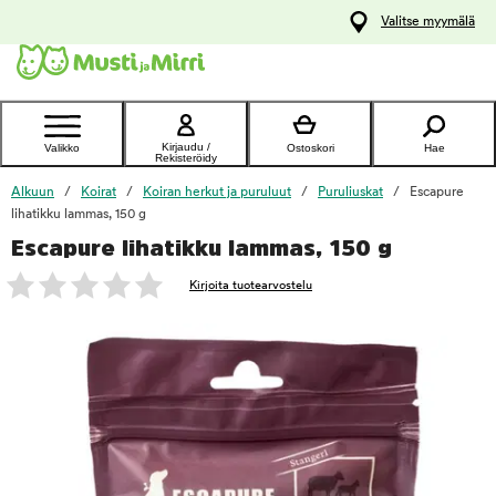
y
Valitse myymälä
ltöön
Ota yhteyttä
asiakaspalveluun
Kirjaudu /
Valikko
Ostoskori
Hae
Rekisteröidy
Alkuun
Koirat
Koiran herkut ja puruluut
Puruliuskat
Escapure
lihatikku lammas, 150 g
Escapure lihatikku lammas, 150 g
foo
Kirjoita tuotearvostelu