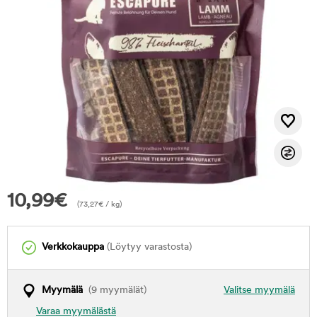
10,99
€
(
73,27
€
/ kg)
Verkkokauppa
(Löytyy varastosta)
Myymälä
(9 myymälät)
Valitse myymälä
Varaa myymälästä