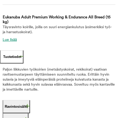
Eukanuba Adult Premium Working & Endurance All Breed
(15
kg)
Täysravinto koirille, joilla on suuri energiankulutus (esimerkiksi työ-
ja harrastuskoirat).
Lue lisää
Tuotetiedot
Paljon liikkuvien työkoirien (metsästyskoirat, rekikoirat) vaativan
ravitsemustarpeen täyttämiseen suunniteltu ruoka. Erittäin hyvin
sulavia ja imeytyviä eläinperäisiä proteiineja kuivatusta kanasta ja
kalkkunasta sekä hyvin sulavaa eläinrasvaa. Soveltuu myös kantaville
ja imettäville nartuille.
Ravintosisältö