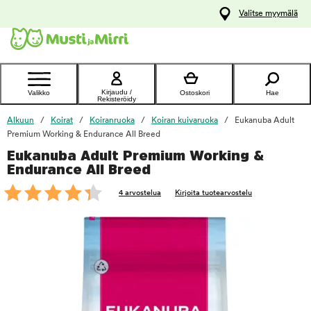
y
Valitse myymälä
ltöön
Ota yhteyttä
asiakaspalveluun
Kirjaudu /
Valikko
Ostoskori
Hae
Rekisteröidy
Alkuun
Koirat
Koiranruoka
Koiran kuivaruoka
Eukanuba Adult
Premium Working & Endurance All Breed
Eukanuba Adult Premium Working &
foo
Endurance All Breed
4 arvostelua
Kirjoita tuotearvostelu