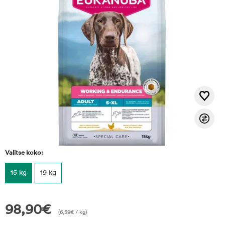
Valitse koko:
15 kg
19 kg
98,90
€
(
6,59
€
/ kg)