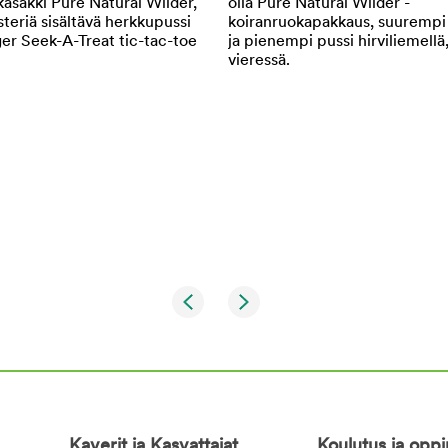
Kaverit ja Kasvattajat
Koulutus ja opp