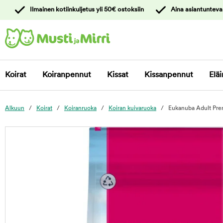
y
Ilmainen kotiinkuljetus yli 50€ ostoksiin
Aina asiantunteva
ltöön
Ota yhteyttä
asiakaspalveluun
Koirat
Koiranpennut
Kissat
Kissanpennut
Eläi
Alkuun
Koirat
Koiranruoka
Koiran kuivaruoka
Eukanuba Adult Pre
foo