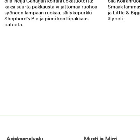
Asiakaspalvelu
Musti ja Mirri