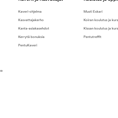
Kaveri-ohjelma
Musti Eskari
Kasvattajakerho
Koiran koulutus ja kurs
Kanta-asiakasehdot
Kissan koulutus ja kurs
Kerrytä bonuksia
Pentutreffit
PentuKaveri
na