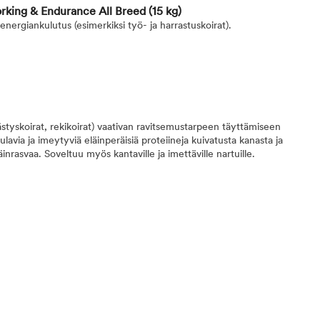
king & Endurance All Breed
(15 kg)
i energiankulutus (esimerkiksi työ- ja harrastuskoirat).
ästyskoirat, rekikoirat) vaativan ravitsemustarpeen täyttämiseen
ulavia ja imeytyviä eläinperäisiä proteiineja kuivatusta kanasta ja
inrasvaa. Soveltuu myös kantaville ja imettäville nartuille.