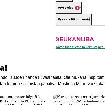
Arvostelut
4
Kysy meiltä tuotteesta
Katso lisää tuotteita valmistajalt
a!
mahdollisuuden nähdä kuvasi täällä! Ole mukana inspiroi
antaa lemmikkisi loistaa ja näkyä Mustin ja Mirrin verkkok