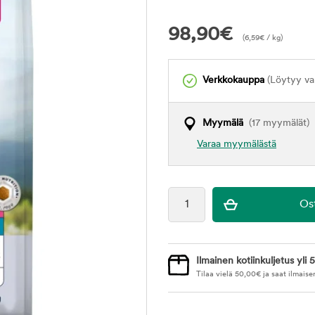
98,90
€
(
6,59
€
/ kg)
Verkkokauppa
(Löytyy var
Myymälä
(17 myymälät)
Varaa myymälästä
Ilmainen kotiinkuljetus yli 5
Tilaa vielä
50,00
€
ja saat ilmaise