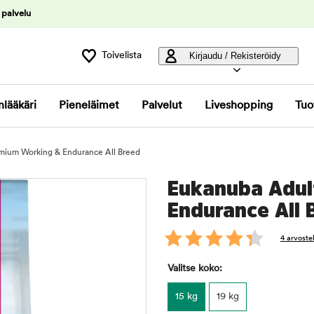
 palvelu
Toivelista
Kirjaudu / Rekisteröidy
nlääkäri
Pieneläimet
Palvelut
Liveshopping
Tuo
mium Working & Endurance All Breed
Eukanuba Adul
Endurance All 
4 arvoste
Valitse koko:
15 kg
19 kg