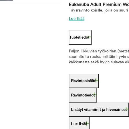
Eukanuba Adult Premium Wor
Täysravinto koirille, joilla on suur
Lue lisää
Tuotetiedot
Paljon liikkuvien työkoirien (mets
suunniteltu ruoka. Erittäin hyvin s
kalkkunasta sekä hyvin sulavaa elä
Ravintosisältö
Ravintotiedot
Lisätyt vitamiinit ja hivenaineet
Lue lisää