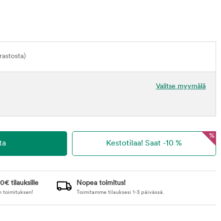
astosta)
Valitse myymälä
%
0€ tilauksille
Nopea toimitus!
n toimituksen!
Toimitamme tilauksesi 1-3 päivässä.