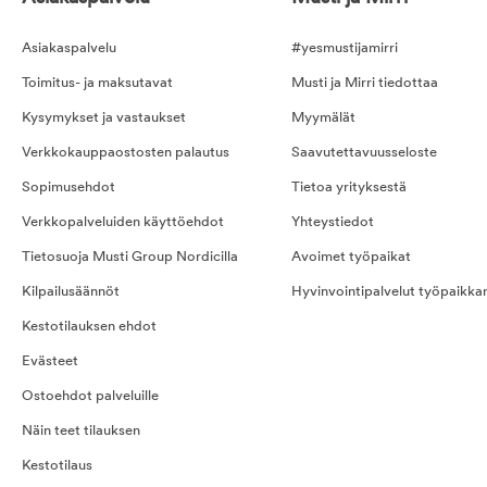
Asiakaspalvelu
#yesmustijamirri
Toimitus- ja maksutavat
Musti ja Mirri tiedottaa
Kysymykset ja vastaukset
Myymälät
Verkkokauppaostosten palautus
Saavutettavuusseloste
Sopimusehdot
Tietoa yrityksestä
Verkkopalveluiden käyttöehdot
Yhteystiedot
Tietosuoja Musti Group Nordicilla
Avoimet työpaikat
Kilpailusäännöt
Hyvinvointipalvelut työpaikka
Kestotilauksen ehdot
Evästeet
Ostoehdot palveluille
Näin teet tilauksen
Kestotilaus