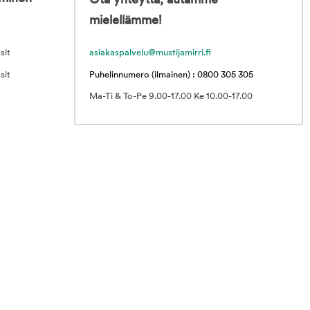
Ota yhteyttä, autamme
mielellämme!
sit
asiakaspalvelu@mustijamirri.fi
sit
Puhelinnumero (ilmainen) : 0800 305 305
Ma-Ti & To-Pe 9.00-17.00 Ke 10.00-17.00