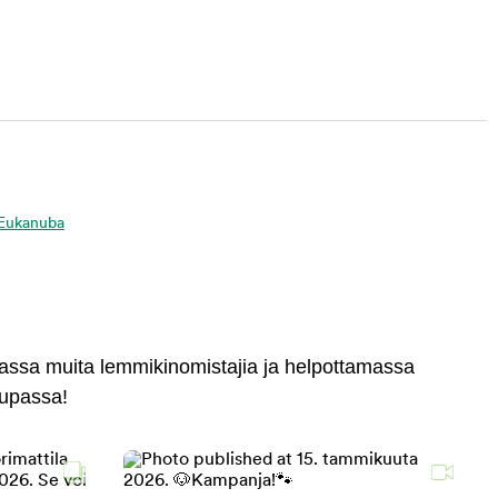
a Eukanuba
massa muita lemmikinomistajia ja helpottamassa
aupassa!