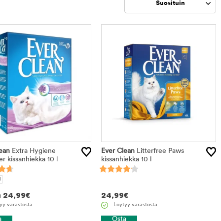
Suosituin
Rajaa
tuotteet
ean
Extra Hygiene
Ever Clean
Litterfree Paws
r kissanhiekka 10 l
kissanhiekka 10 l
l
n
24,99
€
24,99
€
yy varastosta
Löytyy varastosta
a
Osta