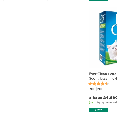
Ever Clean
Extra
Scent kissanhiekk
10 l
20 l
alkaen
24,99
Löytyy varastos
Osta