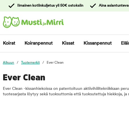
y
Ilmainen kotiinkuljetus yli 50€ ostoksiin
Aina asiantunteva
ltöön
Ota yhteyttä
asiakaspalveluun
Koirat
Koiranpennut
Kissat
Kissanpennut
Eläi
Alkuun
Tuotemerkit
Ever Clean
Ever Clean
Ever Clean -kissanhiekoissa on patentoituun aktiivihiilitekniikkaan peru
tuotesarjasta löytyy sekä tuoksuttomia että tuoksutettuja hiekkoja, ja