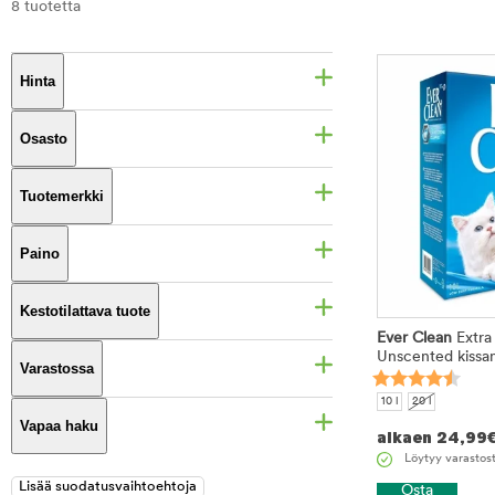
8 tuotetta
Hinta
Osasto
Tuotemerkki
Paino
Kestotilattava tuote
Ever Clean
Extra
Unscented kissa
Varastossa
10 l
20 l
Vapaa haku
alkaen
24,99
Löytyy varastos
Osta