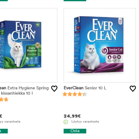
ean
Extra Hygiene Spring
EverClean
Senior 10 L
kissanhiekka 10 l
€
24,99
€
yy varastosta
Löytyy varastosta
a
Osta