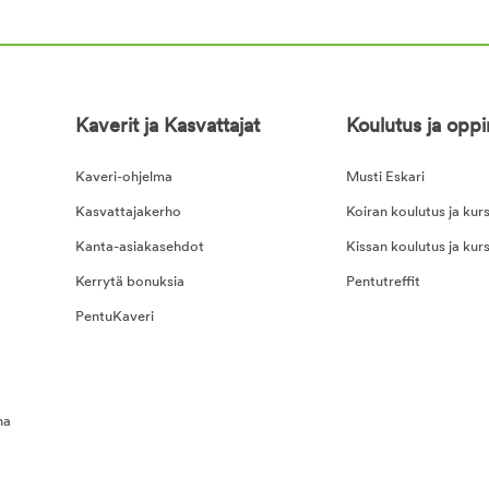
Kaverit ja Kasvattajat
Koulutus ja opp
Kaveri-ohjelma
Musti Eskari
Kasvattajakerho
Koiran koulutus ja kurs
Kanta-asiakasehdot
Kissan koulutus ja kurs
Kerrytä bonuksia
Pentutreffit
PentuKaveri
na