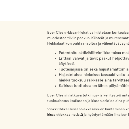
Ever Clean -kissanhiekat valmistetaan korkealaat
muodostaa tiiviin paakun. Kiinteät ja murenemat
hiekkalaatikon puhtaanapitoa ja vähentävät syn
Patentoitu aktiivihiilitekniikka takaa m
Erittäin vahvat ja tiiviit paakut helpott
käytössä.
Tuotesarjassa on sekä hajustamattomia e
Hajustetuissa hiekoissa tassuaktivoitu t
hiekka tuoksuu raikkaalle aina tarvittae
Kaikissa tuotteissa on lähes pölyämät
Ever Cleanin jatkuva tutkimus- ja kehitystyö ant
tuoksuisessa kodissaan ja kissan asioida aina puht
Vinkki! Mikäli kissanhiekkasäkkien kantaminen ko
kissanhiekkaa netistä
ja hyödyntämään ilmaisen kot