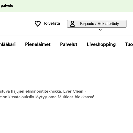
 palvelu
Toivelista
Kirjaudu / Rekisteröidy
nlääkäri
Pieneläimet
Palvelut
Liveshopping
Tuo
stuva hajujen eliminointitekniikka. Ever Clean -
 monikissatalouksiin löytyy oma Multicat-hiekkansa!