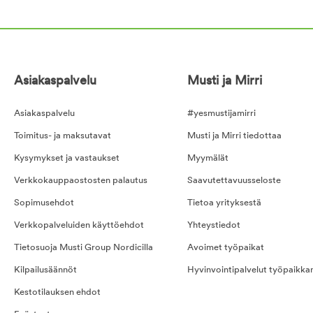
Asiakaspalvelu
Musti ja Mirri
Asiakaspalvelu
#yesmustijamirri
Toimitus- ja maksutavat
Musti ja Mirri tiedottaa
Kysymykset ja vastaukset
Myymälät
Verkkokauppaostosten palautus
Saavutettavuusseloste
Sopimusehdot
Tietoa yrityksestä
Verkkopalveluiden käyttöehdot
Yhteystiedot
Tietosuoja Musti Group Nordicilla
Avoimet työpaikat
Kilpailusäännöt
Hyvinvointipalvelut työpaikka
Kestotilauksen ehdot