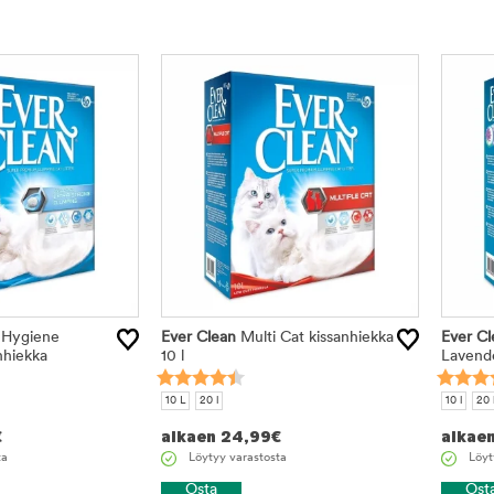
 Hygiene
Ever Clean
Multi Cat kissanhiekka
Ever Cl
nhiekka
10 l
Lavende
10 L
20 l
10 l
20 
€
alkaen
24,99
€
alkae
ta
Löytyy varastosta
Löyt
Osta
Ost