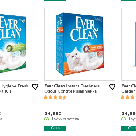
 Hygiene Fresh
Ever Clean
Instant Freshness
Ever Cl
a 10 l
Odour Control kissanhiekka
Garden 
€
24,99
€
24,99
ta
Löytyy varastosta
Löyt
Osta
Ost