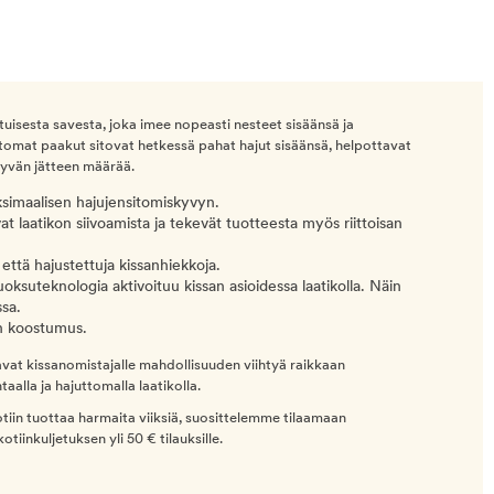
uisesta savesta, joka imee nopeasti nesteet sisäänsä ja
tomat paakut sitovat hetkessä pahat hajut sisäänsä, helpottavat
tyvän jätteen määrää.
aksimaalisen hajujensitomiskyvyn.
avat laatikon siivoamista ja tekevät tuotteesta myös riittoisan
ttä hajustettuja kissanhiekkoja.
uoksuteknologia aktivoituu kissan asioidessa laatikolla. Näin
ssa.
ön koostumus.
avat kissanomistajalle mahdollisuuden viihtyä raikkaan
aalla ja hajuttomalla laatikolla.
tiin tuottaa harmaita viiksiä, suosittelemme tilaamaan
iinkuljetuksen yli 50 € tilauksille.