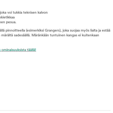
joka voi tukkia teknisen kalvon
kkietikkaa
nnen pesua.
ällä pinnoitteella (esimerkiksi Grangers), joka suojaa myös lialta ja estää
 märältä sadesäällä. Märänkään tuntuinen kangas ei kuitenkaan
 ominaisuuksista täällä!