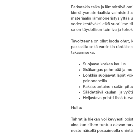
Parkatakin taika ja lämmittävä omi
kierrätysmateriaalista valmistett
materiaalin lämmöneristys yltää u
vedenkestäväksi eikä vuori ime si
se on täydellisen toimiva ja tehoka
Tavoitteena on ollut luoda ohut, k
pakkasilla sekä varsinkin räntäise
takaamiseksi.
Suojaava korkea kaulus
Sisäkangas pehmeää ja muk
Lonkkia suojaavat läpät voi
painonapeilla
Kaksisuuntainen selän pit
Säädettävä kaulan- ja vyö
Heijastava printti lisää turva
Hoito:
Tahrat ja hiekan voi kevyesti pois
aina kun siihen tuntuu olevan tarve.
nestemäisellä pesuaineella enint