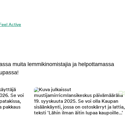
 Feel Active
massa muita lemmikinomistajia ja helpottamassa
aupassa!