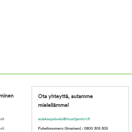
iminen
Ota yhteyttä, autamme
mielellämme!
sit
asiakaspalvelu@mustijamirri.fi
sit
Puhelinnumero (ilmainen) : 0800 305 305