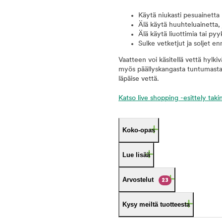
Käytä niukasti pesuainetta
Älä käytä huuhteluainetta, 
Älä käytä liuottimia tai pyy
Sulke vetketjut ja soljet e
Vaatteen voi käsitellä vettä hylkiv
myös päällyskangasta tuntumasta
läpäise vettä.
Katso live shopping -esittely takin
Koko-opas
Lue lisää
Arvostelut
23
Kysy meiltä tuotteesta