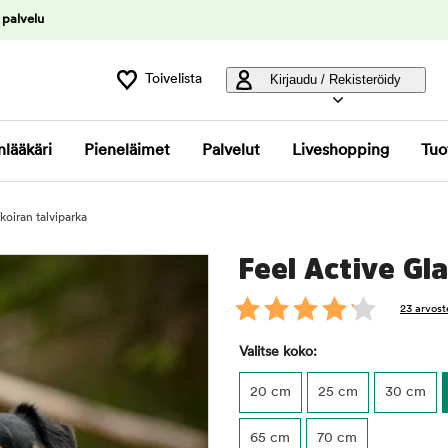
 palvelu
Toivelista
Kirjaudu / Rekisteröidy
nlääkäri
Pieneläimet
Palvelut
Liveshopping
Tuo
koiran talviparka
Feel Active Gla
23 arvost
Valitse koko:
20 cm
25 cm
30 cm
65 cm
70 cm