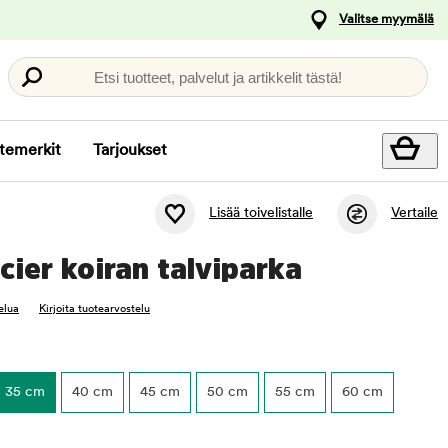
Valitse myymälä
Etsi tuotteet, palvelut ja artikkelit tästä!
temerkit
Tarjoukset
Lisää toivelistalle
Vertaile
cier koiran talviparka
elua
Kirjoita tuotearvostelu
35 cm
40 cm
45 cm
50 cm
55 cm
60 cm