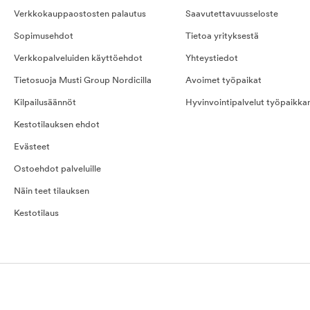
Verkkokauppaostosten palautus
Saavutettavuusseloste
Sopimusehdot
Tietoa yrityksestä
Verkkopalveluiden käyttöehdot
Yhteystiedot
Tietosuoja Musti Group Nordicilla
Avoimet työpaikat
Kilpailusäännöt
Hyvinvointipalvelut työpaikka
Kestotilauksen ehdot
Evästeet
Ostoehdot palveluille
Näin teet tilauksen
Kestotilaus