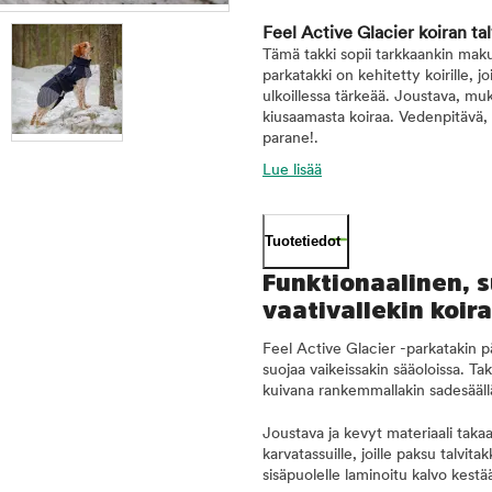
Feel Active Glacier koiran ta
Tämä takki sopii tarkkaankin mak
parkatakki on kehitetty koirille, 
ulkoillessa tärkeää. Joustava, muk
kiusaamasta koiraa. Vedenpitävä, t
parane!.
Lue lisää
Tuotetiedot
Funktionaalinen, 
vaativallekin koira
Feel Active Glacier -parkatakin p
suojaa vaikeissakin sääoloissa. T
kuivana rankemmallakin sadesääll
Joustava ja kevyt materiaali takaa, 
karvatassuille, joille paksu talvit
sisäpuolelle laminoitu kalvo kestä