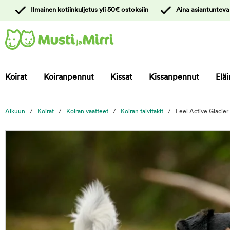
y
Ilmainen kotiinkuljetus yli 50€ ostoksiin
Aina asiantunteva
ltöön
Ota yhteyttä
asiakaspalveluun
Koirat
Koiranpennut
Kissat
Kissanpennut
Eläi
Alkuun
Koirat
Koiran vaatteet
Koiran talvitakit
Feel Active Glacier 
foo