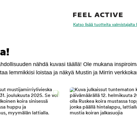
Katso lisää tuotteita valmistajalta
a!
mahdollisuuden nähdä kuvasi täällä! Ole mukana inspiroi
antaa lemmikkisi loistaa ja näkyä Mustin ja Mirrin verkkok