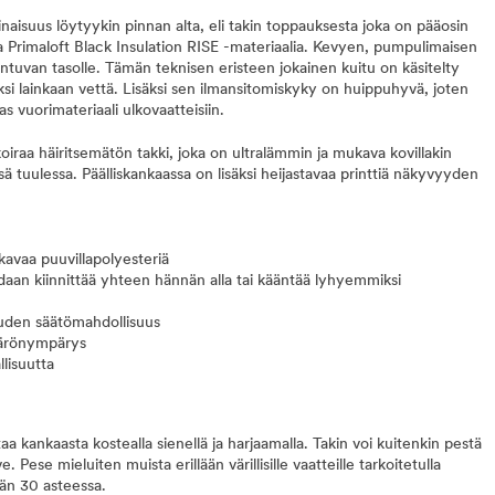
naisuus löytyykin pinnan alta, eli takin toppauksesta joka on pääosin
ua Primaloft Black Insulation RISE -materiaalia. Kevyen, pumpulimaisen
ntuvan tasolle. Tämän teknisen eristeen jokainen kuitu on käsitelty
ksi lainkaan vettä. Lisäksi sen ilmansitomiskyky on huippuhyvä, joten
s vuorimateriaali ulkovaatteisiin.
oiraa häiritsemätön takki, joka on ultralämmin ja mukava kovillakin
ssä tuulessa. Päälliskankaassa on lisäksi heijastavaa printtiä näkyvyyden
avaa puuvillapolyesteriä
daan kiinnittää yhteen hännän alla tai kääntää lyhyemmiksi
uuden säätömahdollisuus
tärönympärys
llisuutta
taa kankaasta kostealla sienellä ja harjaamalla. Takin voi kuitenkin pestä
 Pese mieluiten muista erillään värillisille vaatteille tarkoitetulla
ään 30 asteessa.