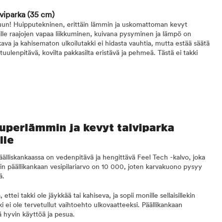
lviparka
(35 cm)
uun! Huipputekninen, erittäin lämmin ja uskomattoman kevyt
joille raajojen vapaa liikkuminen, kuivana pysyminen ja lämpö on
ava ja kahisematon ulkoilutakki ei hidasta vauhtia, mutta estää säätä
uulenpitävä, kovilta pakkasilta eristävä ja pehmeä. Tästä ei takki
superlämmin ja kevyt talviparka
lle
äälliskankaassa on vedenpitävä ja hengittävä Feel Tech -kalvo, joka
akin päällikankaan vesipilariarvo on 10 000, joten karvakuono pysyy
ä.
ettei takki ole jäykkää tai kahiseva, ja sopii monille sellaisillekin
akki ei ole tervetullut vaihtoehto ulkovaatteeksi. Päällikankaan
ä hyvin käyttöä ja pesua.