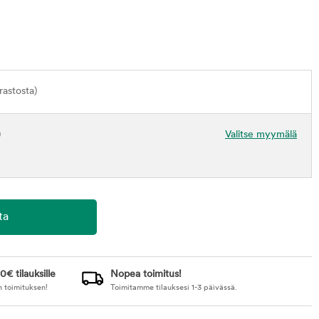
astosta)
)
Valitse myymälä
0€ tilauksille
Nopea toimitus!
n toimituksen!
Toimitamme tilauksesi 1-3 päivässä.