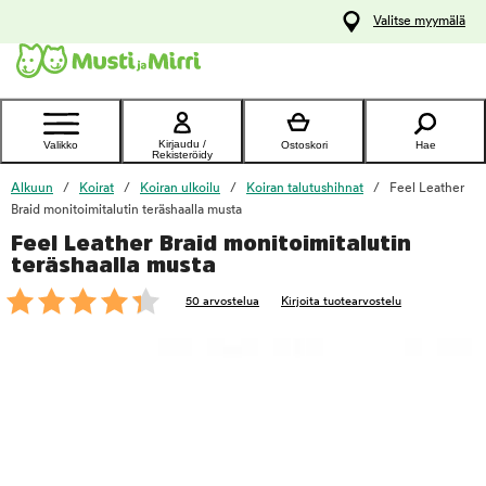
y
Valitse myymälä
ltöön
Ota yhteyttä
asiakaspalveluun
Kirjaudu /
Valikko
Ostoskori
Hae
Rekisteröidy
Alkuun
Koirat
Koiran ulkoilu
Koiran talutushihnat
Feel Leather
Braid monitoimitalutin teräshaalla musta
Feel Leather Braid monitoimitalutin
foo
teräshaalla musta
50 arvostelua
Kirjoita tuotearvostelu