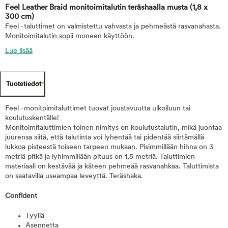
Feel Leather Braid monitoimitalutin teräshaalla musta
(1,8 x
300 cm)
Feel -taluttimet on valmistettu vahvasta ja pehmeästä rasvanahasta.
Monitoimitalutin sopii moneen käyttöön.
Lue lisää
Tuotetiedot
Feel -monitoimitaluttimet tuovat joustavuutta ulkoiluun tai
koulutuskentälle!
Monitoimitaluttimien toinen nimitys on koulutustalutin, mikä juontaa
juurensa siitä, että talutinta voi lyhentää tai pidentää siirtämällä
lukkoa pisteestä toiseen tarpeen mukaan. Pisimmillään hihna on 3
metriä pitkä ja lyhimmillään pituus on 1,5 metriä. Taluttimien
materiaali on kestävää ja käteen pehmeää rasvanahkaa. Taluttimista
on saatavilla useampaa leveyttä. Teräshaka.
Confident
Tyyliä
Asennetta