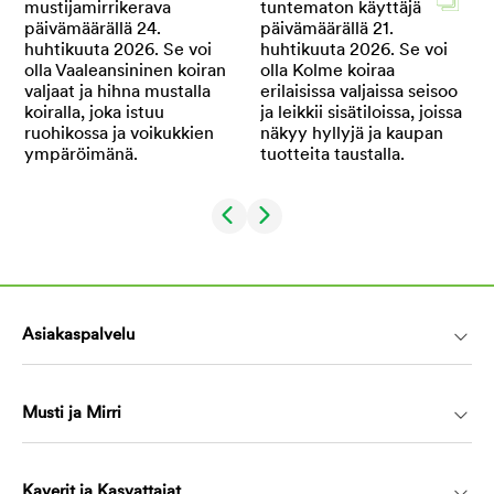
Asiakaspalvelu
Musti ja Mirri
Kaverit ja Kasvattajat