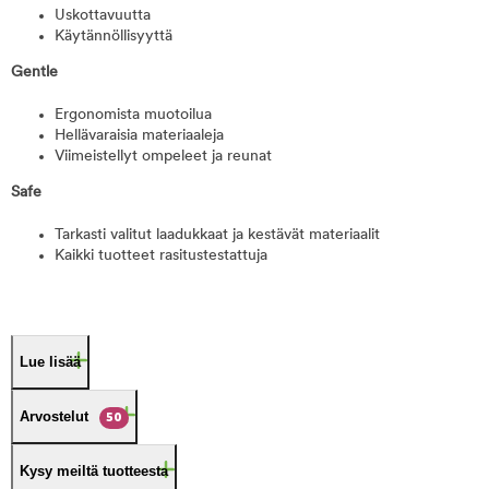
Uskottavuutta
Käytännöllisyyttä
Gentle
Ergonomista muotoilua
Hellävaraisia materiaaleja
Viimeistellyt ompeleet ja reunat
Safe
Tarkasti valitut laadukkaat ja kestävät materiaalit
Kaikki tuotteet rasitustestattuja
Lue lisää
Arvostelut
50
Kysy meiltä tuotteesta