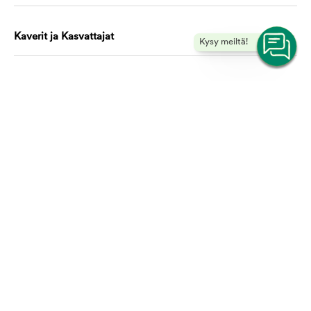
Kaverit ja Kasvattajat
Kysy meiltä!
Koulutus ja oppiminen
Ota yhteyttä, autamme mielellämme!
asiakaspalvelu@mustijamirri.fi
Puhelinnumero (ilmainen): 0800 305 305
Ma-Ti & To-Pe 9.00-17.00 Ke 10.00-17.00