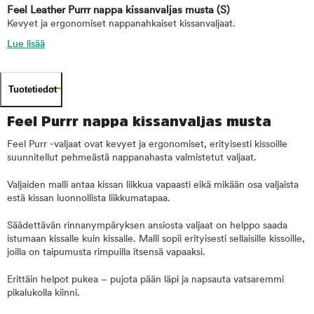
Feel Leather Purrr nappa kissanvaljas musta
(S)
Kevyet ja ergonomiset nappanahkaiset kissanvaljaat.
Lue lisää
Tuotetiedot
Feel Purrr nappa kissanvaljas musta
Feel Purr -valjaat ovat kevyet ja ergonomiset, erityisesti kissoille
suunnitellut pehmeästä nappanahasta valmistetut valjaat.
Valjaiden malli antaa kissan liikkua vapaasti eikä mikään osa valjaista
estä kissan luonnollista liikkumatapaa.
Säädettävän rinnanympäryksen ansiosta valjaat on helppo saada
istumaan kissalle kuin kissalle. Malli sopii erityisesti sellaisille kissoille,
joilla on taipumusta rimpuilla itsensä vapaaksi.
Erittäin helpot pukea – pujota pään läpi ja napsauta vatsaremmi
pikalukolla kiinni.