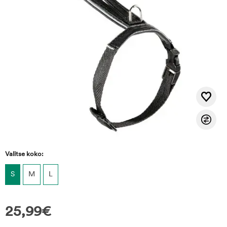
Valitse koko:
S
M
L
25,99
€