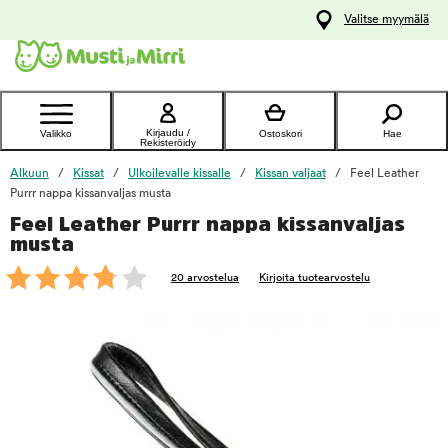
y
Valitse myymälä
ltöön
Ota yhteyttä
asiakaspalveluun
Kirjaudu /
Valikko
Ostoskori
Hae
Rekisteröidy
Alkuun
Kissat
Ulkoilevalle kissalle
Kissan valjaat
Feel Leather
Purrr nappa kissanvaljas musta
Feel Leather Purrr nappa kissanvaljas
foo
musta
20 arvostelua
Kirjoita tuotearvostelu