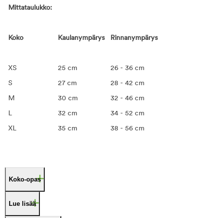
Mittataulukko:
Koko
Kaulanympärys
Rinnanympärys
XS
25 cm
26 - 36 cm
S
27 cm
28 - 42 cm
M
30 cm
32 - 46 cm
L
32 cm
34 - 52 cm
XL
35 cm
38 - 56 cm
Koko-opas
Lue lisää