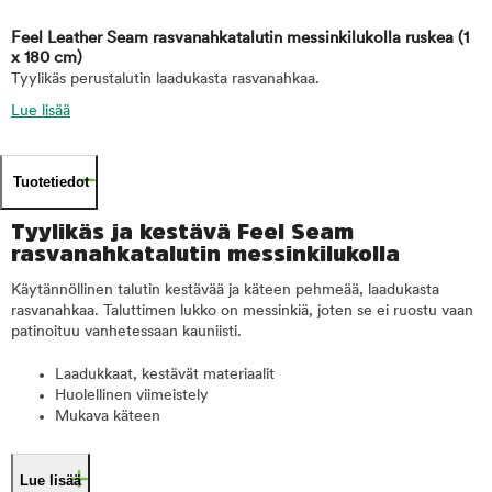
Feel Leather Seam rasvanahkatalutin messinkilukolla ruskea
(1
x 180 cm)
Tyylikäs perustalutin laadukasta rasvanahkaa.
Lue lisää
Tuotetiedot
Tyylikäs ja kestävä Feel Seam
rasvanahkatalutin messinkilukolla
Käytännöllinen talutin kestävää ja käteen pehmeää, laadukasta
rasvanahkaa. Taluttimen lukko on messinkiä, joten se ei ruostu vaan
patinoituu vanhetessaan kauniisti.
Laadukkaat, kestävät materiaalit
Huolellinen viimeistely
Mukava käteen
Lue lisää