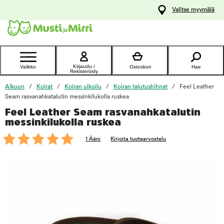
y
Valitse myymälä
ltöön
Ota yhteyttä
asiakaspalveluun
Kirjaudu /
Valikko
Ostoskori
Hae
Rekisteröidy
Alkuun
Koirat
Koiran ulkoilu
Koiran talutushihnat
Feel Leather
Seam rasvanahkatalutin messinkilukolla ruskea
Feel Leather Seam rasvanahkatalutin
foo
messinkilukolla ruskea
1 Ääni
Kirjoita tuotearvostelu