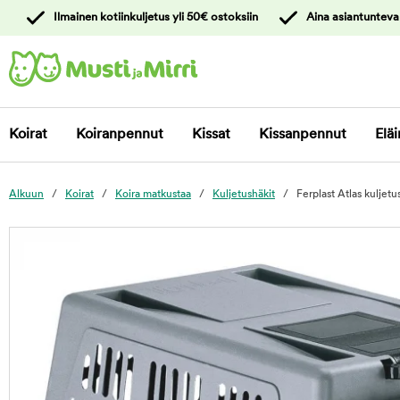
y
Ilmainen kotiinkuljetus yli 50€ ostoksiin
Aina asiantunteva
ltöön
Ota yhteyttä
asiakaspalveluun
Koirat
Koiranpennut
Kissat
Kissanpennut
Eläi
Alkuun
Koirat
Koira matkustaa
Kuljetushäkit
Ferplast Atlas kuljetu
foo