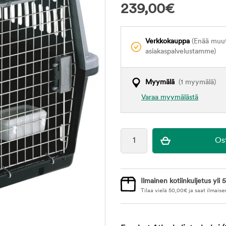
239,00
€
Verkkokauppa
(Enää muuta
asiakaspalvelustamme)
Myymälä
(1 myymälä)
Varaa myymälästä
Ilmainen kotiinkuljetus yli 5
Tilaa vielä
50,00
€
ja saat ilmaise