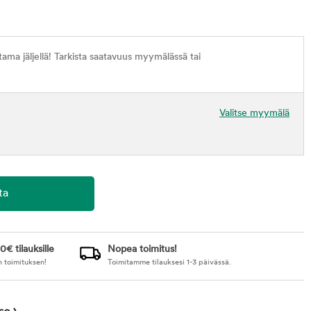
ma jäljellä! Tarkista saatavuus myymälässä tai
Valitse myymälä
0€ tilauksille
Nopea toimitus!
n toimituksen!
Toimitamme tilauksesi 1-3 päivässä.