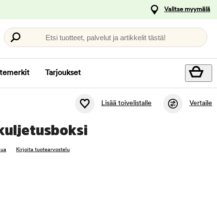
Valitse myymälä
Etsi tuotteet, palvelut ja artikkelit tästä!
temerkit
Tarjoukset
Lisää toivelistalle
Vertaile
kuljetusboksi
lua
Kirjoita tuotearvostelu