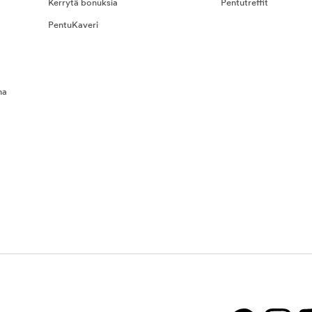
Kerrytä bonuksia
Pentutreffit
PentuKaveri
na