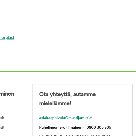
 Ferplast
iminen
Ota yhteyttä, autamme
mielellämme!
sit
asiakaspalvelu@mustijamirri.fi
sit
Puhelinnumero (ilmainen) : 0800 305 305