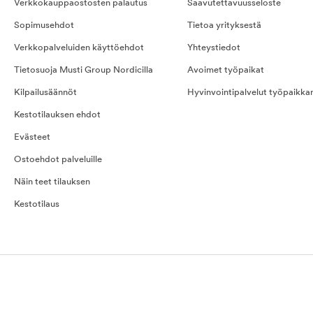
Verkkokauppaostosten palautus
Saavutettavuusseloste
Sopimusehdot
Tietoa yrityksestä
Verkkopalveluiden käyttöehdot
Yhteystiedot
Tietosuoja Musti Group Nordicilla
Avoimet työpaikat
Kilpailusäännöt
Hyvinvointipalvelut työpaikka
Kestotilauksen ehdot
Evästeet
Ostoehdot palveluille
Näin teet tilauksen
Kestotilaus