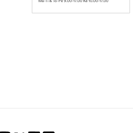
Ma-Ti & To-Pe 9.00-17.00 Ke 10.00-17.00