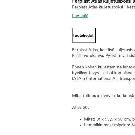
Ferplast Atlas kuljetusboksi
(
Ferplast Atlas kuljetusboksi - kest
Lue lisää
Tuotetiedot
Ferplast Atlas, kestävä kuljetusboks
Päällä vetokahva. Pyörät eivät sisä
Ennen koiran kuljettamista lentok
hyväksyttävyys ja laatikon oikea 
IATA:n (International Air Transpo
Mitat (pituus x leveys x korkeus):
Atlas 50:
Mitat: 81 x 55,5 x 58 cm, 
Lemmikin maksimipaino: 3