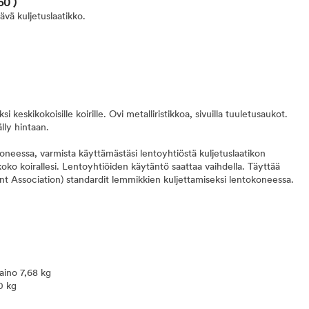
60 )
ävä kuljetuslaatikko.
i keskikokoisille koirille. Ovi metalliristikkoa, sivuilla tuuletusaukot.
lly hintaan.
oneessa, varmista käyttämästäsi lentoyhtiöstä kuljetuslaatikon
koko koirallesi. Lentoyhtiöiden käytäntö saattaa vaihdella. Täyttää
int Association) standardit lemmikkien kuljettamiseksi lentokoneessa.
paino 7,68 kg
0 kg