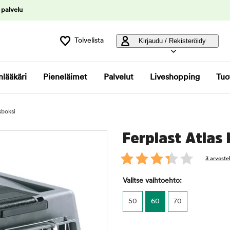
 palvelu
Toivelista
Kirjaudu / Rekisteröidy
nlääkäri
Pieneläimet
Palvelut
Liveshopping
Tuo
sboksi
Ferplast Atlas 
3 arvoste
Valitse vaihtoehto:
50
60
70