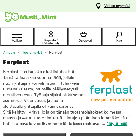
y
Valitse myymälä
ltöön
Ota yhteyttä
asiakaspalveluun
Kirjaudu /
Valikko
Ostoskori
Hae
Rekisteröidy
Alkuun
Tuotemerkit
Ferplast
Ferplast
Ferplast - tarina joka alkoi lintuhäkistä.
Tämä tarina alkaa vuonna 1966, jolloin
nuori yrittäjä alkoi valmistaa lintuhäkkejä
uudenaikaisesta, muovilla päällystetystä
metalliverkosta. Työpaja sijaitsi pikkuisessa
asunnossa Vicenzassa, ja apuna
aloittavalla yrittäjällä oli vain sisarensa.
Siitä kehittyi yritys, jolla on tänään tuotantolaitokset kolmessa
maassa ja 4000 tuotenimikettä. Lintujen pitäminen lemmikkeinä oli
heti seuraavalla vuosikymmenellä Italiassa mahtavan...
Näytä lisää