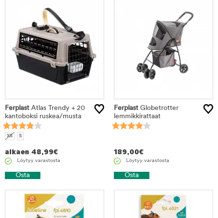
Ferplast
Atlas Trendy + 20
Ferplast
Globetrotter
kantoboksi ruskea/musta
lemmikkirattaat
XS
S
alkaen
48,99
€
189,00
€
Löytyy varastosta
Löytyy varastosta
Osta
Osta