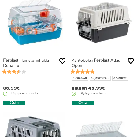
Ferplast
Hamsterinhäkki
Kantoboksi
Ferplast
Atlas
Duna Fun
Open
40x60x38
32,50x48x29
37x58x32
86,99
€
alkaen
49,99
€
Löytyy varastosta
Löytyy varastosta
Osta
Osta