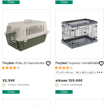
Osta
Osta
Ferplast
Atlas 20 kantoboksi
Ferplast
Superior metallihäkki
...
77 x 51 x 55 cm
92 x 58,5 x 62,5 cm
107 x 77 x 73,5 cm
118 x 77 x 82,5 cm
32,99
€
alkaen
129,00
€
Löytyy varastosta
Löytyy varastosta
Osta
Osta