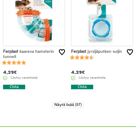
Ferplast
kaareva hamsterin
Ferplast
jyrsijäputken suljin
tunneli
4,29
€
4,29
€
Löytyy varastosta
Löytyy varastosta
Osta
Osta