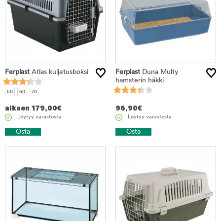
Ferplast
Atlas kuljetusboksi
Ferplast
Duna Multy
hamsterin häkki
50
60
70
alkaen
179,00
€
96,90
€
Löytyy varastosta
Löytyy varastosta
Osta
Osta