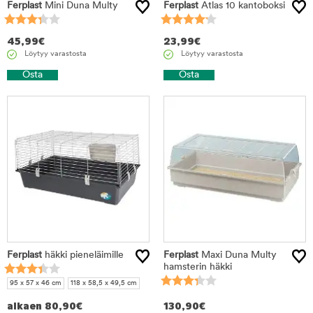
Ferplast
Mini Duna Multy
Ferplast
Atlas 10 kantoboksi
45,99
€
23,99
€
Löytyy varastosta
Löytyy varastosta
Osta
Osta
Ferplast
häkki pieneläimille
Ferplast
Maxi Duna Multy
hamsterin häkki
95 x 57 x 46 cm
118 x 58,5 x 49,5 cm
alkaen
80,90
€
130,90
€