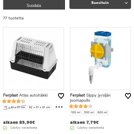
Suosituin
Suodata
Rajaa
77 tuotetta
tuotteet
Ferplast
Atlas autohäkki
Ferplast
Sippy jyrsijän
juomapullo
...
72 x 41 x 51 cm
82 x 51 x 61 cm
100 ml
300 ml
600 ml
100 x 60 x 66 cm
100 x 80 x 70 cm
alkaen
85,90
€
alkaen
7,79
€
Löytyy varastosta
Löytyy varastosta