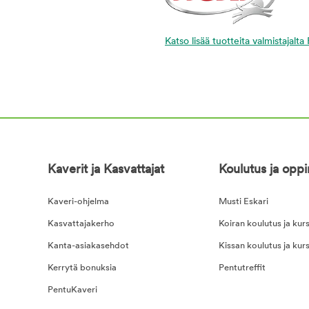
Katso lisää tuotteita valmistajalta 
Kaverit ja Kasvattajat
Koulutus ja opp
Kaveri-ohjelma
Musti Eskari
Kasvattajakerho
Koiran koulutus ja kurs
Kanta-asiakasehdot
Kissan koulutus ja kurs
Kerrytä bonuksia
Pentutreffit
PentuKaveri