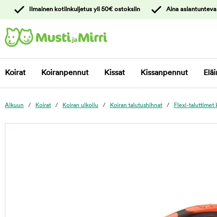
y
Ilmainen kotiinkuljetus yli 50€ ostoksiin
Aina asiantunteva
ltöön
Ota yhteyttä
asiakaspalveluun
Koirat
Koiranpennut
Kissat
Kissanpennut
Eläi
Alkuun
Koirat
Koiran ulkoilu
Koiran talutushihnat
Flexi-taluttimet 
foo