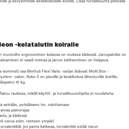
ille ja kevyemmille keskikokoisille koirille. Lisää turvallisuutta pimeällä
eon -kelatalutin koiralle
een muotoiltu ergonominen kelaosa on mukava kädessä. Jarrupainike on
painaminen ei vaadi voimaa ja jarrun lukitseminen on helppoa.
a isommat) saa liitettyä Flexi Vario -sarjan lisäosat Multi Box -
ystem -valon. Koko S on pienille ja keskikokoa lähestyville koirille,
ispaino 15 kg.
akuu raukeaa, mikäli käyttö- ja turvallisuusohjeita ei noudateta;
ulla seinään, pylvääseen tm. odottamaan
tamaa painorajaa
asta, ja kädessä
rrä narua esim. ranteen ympäri
urvalenkkiä: jos panta katkeaa, turvalenkki estää narun