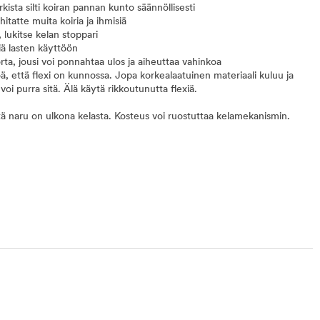
kista silti koiran pannan kunto säännöllisesti
hitatte muita koiria ja ihmisiä
, lukitse kelan stoppari
xiä lasten käyttöön
ta, jousi voi ponnahtaa ulos ja aiheuttaa vahinkoa
, että flexi on kunnossa. Jopa korkealaatuinen materiaali kuluu ja
voi purra sitä. Älä käytä rikkoutunutta flexiä.
ttä naru on ulkona kelasta. Kosteus voi ruostuttaa kelamekanismin.