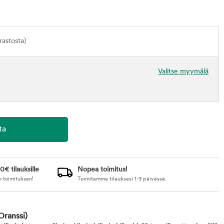
astosta)
Valitse myymälä
0€ tilauksille
Nopea toimitus!
n toimituksen!
Toimitamme tilauksesi 1-3 päivässä.
Oranssi)