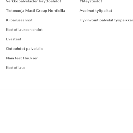
Verkkopalveluiden käyttöehdot
Yhteystiedot
Tietosuoja Musti Group Nordicilla
Avoimet työpaikat
Kilpailusäännöt
Hyvinvointipalvelut työpaikka
Kestotilauksen ehdot
Evästeet
Ostoehdot palveluille
Näin teet tilauksen
Kestotilaus