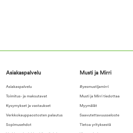
Asiakaspalvelu
Musti ja Mirri
Asiakaspalvelu
#yesmustijamirri
Toimitus- ja maksutavat
Musti ja Mirri tiedottaa
Kysymykset ja vastaukset
Myymälät
Verkkokauppaostosten palautus
Saavutettavuusseloste
Sopimusehdot
Tietoa yrityksestä