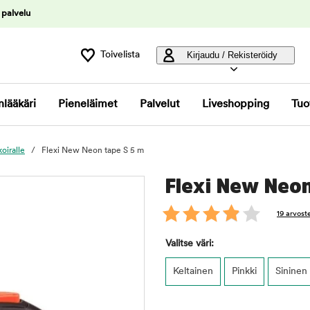
 palvelu
Toivelista
Kirjaudu / Rekisteröidy
nlääkäri
Pieneläimet
Palvelut
Liveshopping
Tuo
koiralle
Flexi New Neon tape S 5 m
Flexi New Neon
19 arvost
Valitse väri:
Keltainen
Pinkki
Sininen