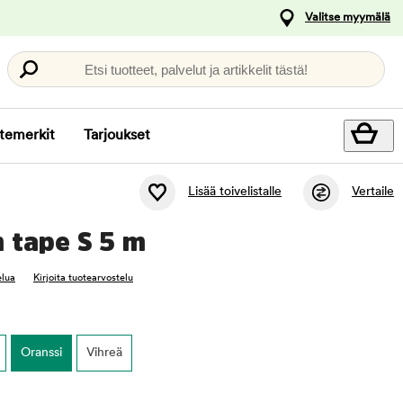
Valitse myymälä
Etsi tuotteet, palvelut ja artikkelit tästä!
temerkit
Tarjoukset
Lisää toivelistalle
Vertaile
 tape S 5 m
elua
Kirjoita tuotearvostelu
Oranssi
Vihreä