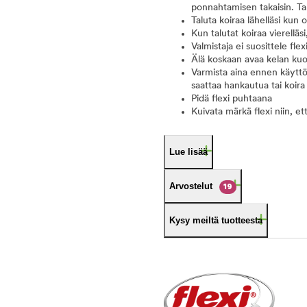
ponnahtamisen takaisin. Tar
Taluta koiraa lähelläsi kun o
Kun talutat koiraa vierelläsi
Valmistaja ei suosittele fle
Älä koskaan avaa kelan kuor
Varmista aina ennen käyttöä
saattaa hankautua tai koira 
Pidä flexi puhtaana
Kuivata märkä flexi niin, e
Lue lisää
Arvostelut
19
Kysy meiltä tuotteesta