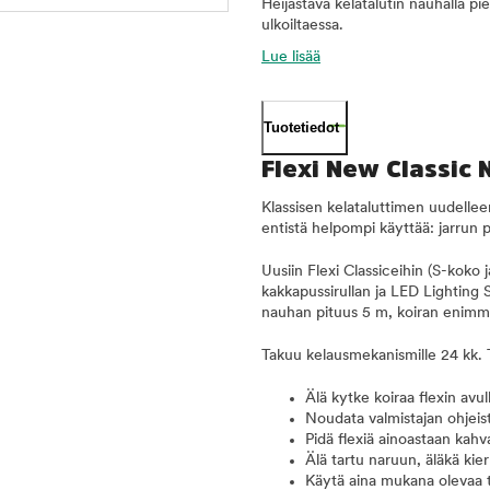
Heijastava kelatalutin nauhalla pien
ulkoiltaessa.
Lue lisää
Tuotetiedot
Flexi New Classic N
Klassisen kelataluttimen uudell
entistä helpompi käyttää: jarrun 
Uusiin Flexi Classiceihin (S-koko j
kakkapussirullan ja LED Lighting S
nauhan pituus 5 m, koiran enimmä
Takuu kelausmekanismille 24 kk. T
Älä kytke koiraa flexin av
Noudata valmistajan ohjeis
Pidä flexiä ainoastaan kahv
Älä tartu naruun, äläkä kie
Käytä aina mukana olevaa t