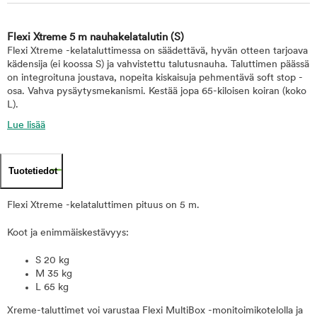
Flexi Xtreme 5 m nauhakelatalutin
(S)
Flexi Xtreme -kelataluttimessa on säädettävä, hyvän otteen tarjoava
kädensija (ei koossa S) ja vahvistettu talutusnauha. Taluttimen päässä
on integroituna joustava, nopeita kiskaisuja pehmentävä soft stop -
osa. Vahva pysäytysmekanismi. Kestää jopa 65-kiloisen koiran (koko
L).
Lue lisää
Tuotetiedot
Flexi Xtreme -kelataluttimen pituus on 5 m.
Koot ja enimmäiskestävyys:
S 20 kg
M 35 kg
L 65 kg
Xreme-taluttimet voi varustaa Flexi MultiBox -monitoimikotelolla ja