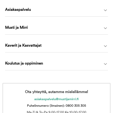
Asiakaspalvelu
Musti ja Mirri
Kaverit ja Kasvattajat
Koulutus ja oppiminen
Ota yhteyttä, autamme mielellämme!
asiakaspalvelu@mustijamirri.fi
Puhelinnumero (ilmainen): 0800 305 305
Ma-Ti & To-Pe 9.00-17.00 Ke 10.00-17.00