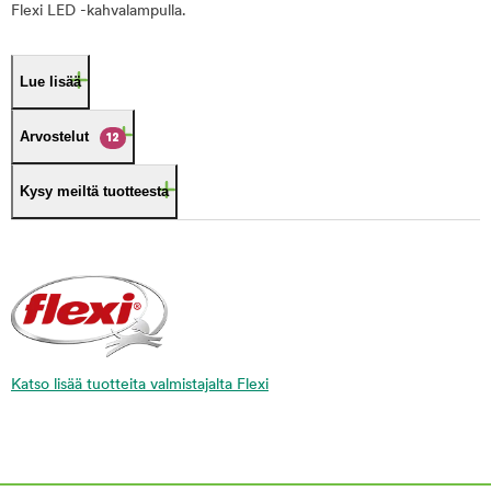
Flexi LED -kahvalampulla.
Lue lisää
Arvostelut
12
Kysy meiltä tuotteesta
Katso lisää tuotteita valmistajalta Flexi