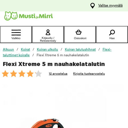
y
Valitse myymälä
ltöön
Ota yhteyttä
asiakaspalveluun
Kirjaudu /
Valikko
Ostoskori
Hae
Rekisteröidy
Alkuun
Koirat
Koiran ulkoilu
Koiran talutushihnat
Flexi-
taluttimet koiralle
Flexi Xtreme 5 m nauhakelatalutin
Flexi Xtreme 5 m nauhakelatalutin
foo
12 arvostelua
Kirjoita tuotearvostelu