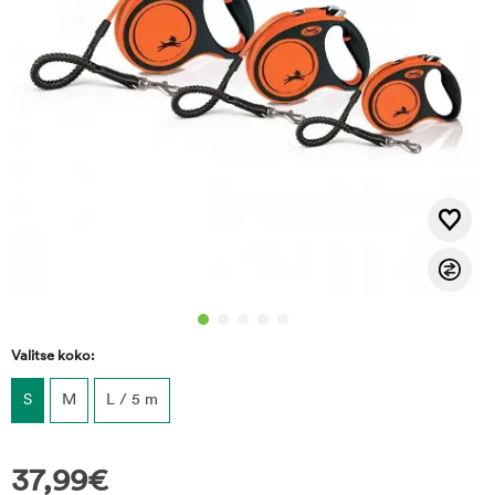
Valitse koko:
S
M
L / 5 m
37,99
€