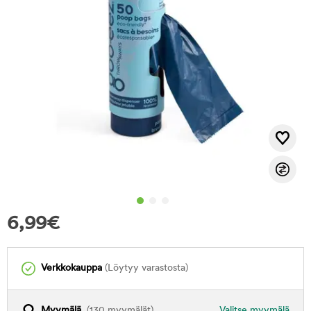
6,99
€
Verkkokauppa
(Löytyy varastosta)
Myymälä
(130 myymälät)
Valitse myymälä