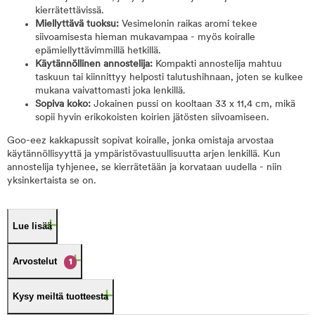
kierrätettävissä.
Miellyttävä tuoksu:
Vesimelonin raikas aromi tekee
siivoamisesta hieman mukavampaa - myös koiralle
epämiellyttävimmillä hetkillä.
Käytännöllinen annostelija:
Kompakti annostelija mahtuu
taskuun tai kiinnittyy helposti talutushihnaan, joten se kulkee
mukana vaivattomasti joka lenkillä.
Sopiva koko:
Jokainen pussi on kooltaan 33 x 11,4 cm, mikä
sopii hyvin erikokoisten koirien jätösten siivoamiseen.
Goo-eez kakkapussit sopivat koiralle, jonka omistaja arvostaa
käytännöllisyyttä ja ympäristövastuullisuutta arjen lenkillä. Kun
annostelija tyhjenee, se kierrätetään ja korvataan uudella - niin
yksinkertaista se on.
Lue lisää
Arvostelut
1
Kysy meiltä tuotteesta