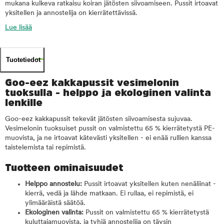
mukana kulkeva ratkaisu koiran jätösten siivoamiseen. Pussit irtoavat
yksitellen ja annostelija on kierrätettävissä.
Lue lisää
Tuotetiedot
Goo-eez kakkapussit vesimelonin
tuoksulla - helppo ja ekologinen valinta
lenkille
Goo-eez kakkapussit tekevät jätösten siivoamisesta sujuvaa.
Vesimelonin tuoksuiset pussit on valmistettu 65 % kierrätetystä PE-
muovista, ja ne irtoavat kätevästi yksitellen - ei enää rullien kanssa
taistelemista tai repimistä.
Tuotteen ominaisuudet
Helppo annostelu:
Pussit irtoavat yksitellen kuten nenäliinat -
kierrä, vedä ja lähde matkaan. Ei rullaa, ei repimistä, ei
ylimääräistä säätöä.
Ekologinen valinta:
Pussit on valmistettu 65 % kierrätetystä
kuluttajamuovista, ja tyhjä annostelija on täysin