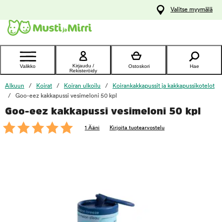
y
Valitse myymälä
ltöön
Ota yhteyttä
asiakaspalveluun
Kirjaudu /
Valikko
Ostoskori
Hae
Rekisteröidy
Alkuun
Koirat
Koiran ulkoilu
Koirankakkapussit ja kakkapussikotelot
Goo-eez kakkapussi vesimeloni 50 kpl
Goo-eez kakkapussi vesimeloni 50 kpl
foo
1 Ääni
Kirjoita tuotearvostelu