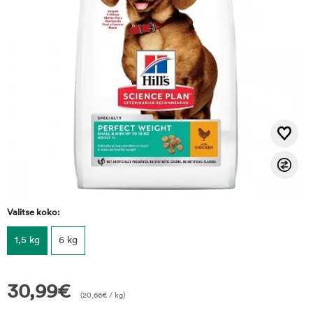
Valitse koko:
1,5 kg
6 kg
30,99
€
(
20,66
€
/ kg)