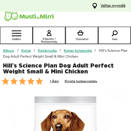
y
Valitse myymälä
ltöön
Ota yhteyttä
asiakaspalveluun
Kirjaudu /
Valikko
Ostoskori
Hae
Rekisteröidy
Alkuun
Koirat
Koiranruoka
Koiran kuivaruoka
Hill's Science Plan
Dog Adult Perfect Weight Small & Mini Chicken
Hill's Science Plan Dog Adult Perfect
foo
Weight Small & Mini Chicken
1 Ääni
Kirjoita tuotearvostelu