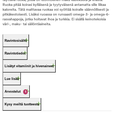
täyttävä ruoka, jossa on luonnollinen maku kasviksista ja lihasta.
Ruoka pitää koirasi kylläisenä ja tyytyväisenä antamatta sille liikaa
kaloreita. Tätä maittavaa ruokaa voi syöttää koiralle säännöllisesti ja
pitkäkestoisesti. Lisäksi ruoassa on runsaasti omega-3- ja omega-6-
rasvahappoja, jotka hoitavat ihoa ja turkkia. Ei sisällä keinotekoisia
väri-, maku- tai säilöntäaineita.
Ravintosisältö
Ravintotiedot
Lisätyt vitamiinit ja hivenaineet
Lue lisää
Arvostelut
1
Kysy meiltä tuotteesta