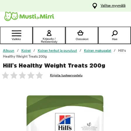
y
Valitse myymälä
ltöön
Ota yhteyttä
asiakaspalveluun
Kirjaudu /
Valikko
Ostoskori
Hae
Rekisteröidy
Alkuun
Koirat
Koiran herkut ja puruluut
Koiran makupalat
Hill's
Healthy Weight Treats 200g
Hill's Healthy Weight Treats 200g
foo
Kirjoita tuotearvostelu