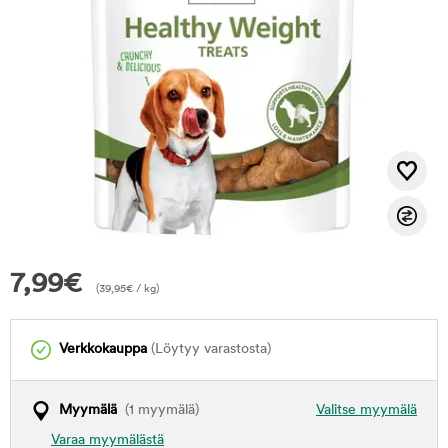
7,99
€
(
39,95
€
/ kg)
Verkkokauppa
(Löytyy varastosta)
Myymälä
(1 myymälä)
Valitse myymälä
Varaa myymälästä