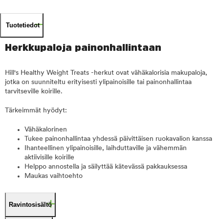
Tuotetiedot
Herkkupaloja painonhallintaan
Hill's Healthy Weight Treats -herkut ovat vähäkalorisia makupaloja,
jotka on suunniteltu erityisesti ylipainoisille tai painonhallintaa
tarvitseville koirille.
Tärkeimmät hyödyt:
Vähäkalorinen
Tukee painonhallintaa yhdessä päivittäisen ruokavalion kanssa
Ihanteellinen ylipainoisille, laihduttaville ja vähemmän
aktiivisille koirille
Helppo annostella ja säilyttää kätevässä pakkauksessa
Maukas vaihtoehto
Ravintosisältö