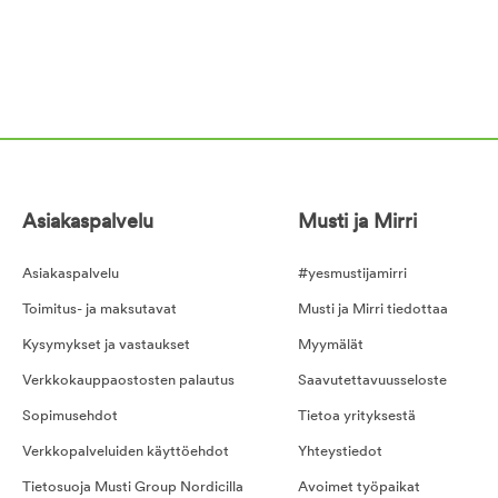
Asiakaspalvelu
Musti ja Mirri
Asiakaspalvelu
#yesmustijamirri
Toimitus- ja maksutavat
Musti ja Mirri tiedottaa
Kysymykset ja vastaukset
Myymälät
Verkkokauppaostosten palautus
Saavutettavuusseloste
Sopimusehdot
Tietoa yrityksestä
Verkkopalveluiden käyttöehdot
Yhteystiedot
Tietosuoja Musti Group Nordicilla
Avoimet työpaikat