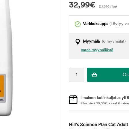
32,99
€
(
21,99
€
/ kg)
Verkkokauppa
(Löytyy var
Myymälä
(6 myymälät)
Varaa myymälästä
Ilmainen kotiinkuljetus yli 5
Tilaa vielä
50,00
€
ja saat ilmaise
Hill's Science Plan Cat Adul