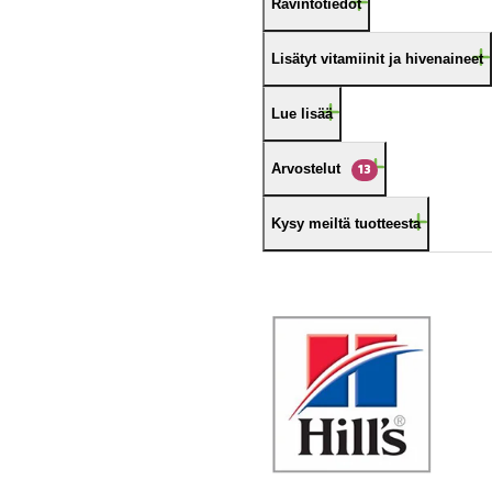
Ravintotiedot
Lisätyt vitamiinit ja hivenaineet
Lue lisää
Arvostelut
13
Kysy meiltä tuotteesta