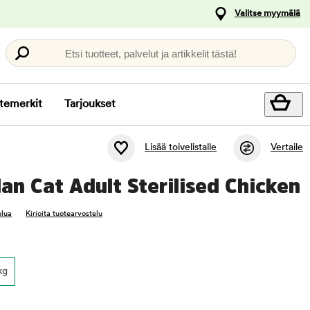
Valitse myymälä
Etsi tuotteet, palvelut ja artikkelit tästä!
temerkit
Tarjoukset
Lisää toivelistalle
Vertaile
Plan Cat Adult Sterilised Chicken
elua
Kirjoita tuotearvostelu
kg