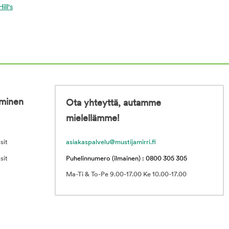
ill's
iminen
Ota yhteyttä, autamme
mielellämme!
sit
asiakaspalvelu@mustijamirri.fi
sit
Puhelinnumero (ilmainen) : 0800 305 305
Ma-Ti & To-Pe 9.00-17.00 Ke 10.00-17.00