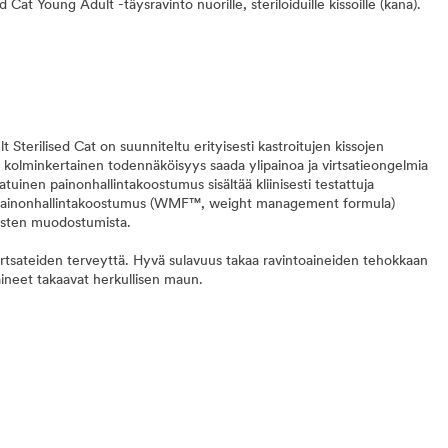
d Cat Young Adult -täysravinto nuorille, steriloiduille kissoille (kana).
Sterilised Cat on suunniteltu erityisesti kastroitujen kissojen
a on kolminkertainen todennäköisyys saada ylipainoa ja virtsatieongelmia
uinen painonhallintakoostumus sisältää kliinisesti testattuja
n painonhallintakoostumus (WMF™, weight management formula)
hasten muodostumista.
virtsateiden terveyttä. Hyvä sulavuus takaa ravintoaineiden tehokkaan
ineet takaavat herkullisen maun.