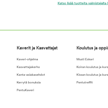
Katso lisää tuotteita valmistajalta H
Kaverit ja Kasvattajat
Koulutus ja opp
Kaveri-ohjelma
Musti Eskari
Kasvattajakerho
Koiran koulutus ja kurs
Kanta-asiakasehdot
Kissan koulutus ja kurs
Kerrytä bonuksia
Pentutreffit
PentuKaveri