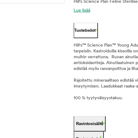
Hill's Science Plan Feline Sterilise
Lue lisää
Tuotetiedot
Hill's™ Science Plan™ Young Adult 
tarpeisiin. Kastroiduilla kissoill
muihin verrattuna. Ruoan ainutlaat
antioksidantteja. Ainutlaatuine
edistää myös rasvanpolttoa ja li
Rajoitettu mineraalitaso edistää 
imeytymisen. Laadukkaat raaka-a
100 % tyytyväisyystakuu.
Ravintosisältö