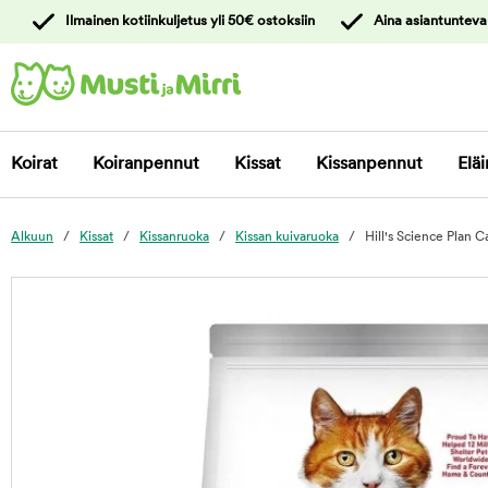
y
Ilmainen kotiinkuljetus yli 50€ ostoksiin
Aina asiantunteva
ltöön
Ota yhteyttä
asiakaspalveluun
Koirat
Koiranpennut
Kissat
Kissanpennut
Eläi
Alkuun
Kissat
Kissanruoka
Kissan kuivaruoka
Hill's Science Plan C
foo