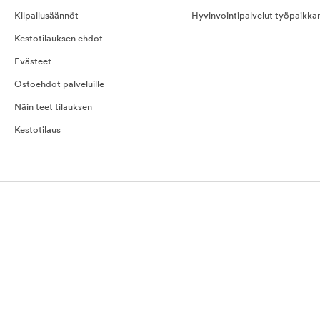
Kilpailusäännöt
Hyvinvointipalvelut työpaikka
Kestotilauksen ehdot
Evästeet
Ostoehdot palveluille
Näin teet tilauksen
Kestotilaus