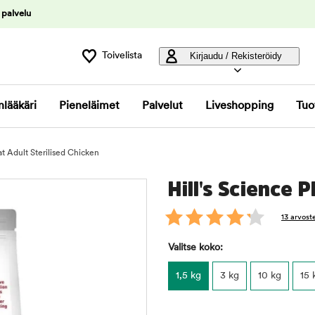
 palvelu
Toivelista
Kirjaudu / Rekisteröidy
nlääkäri
Pieneläimet
Palvelut
Liveshopping
Tuo
at Adult Sterilised Chicken
Hill's Science 
13 arvost
Valitse koko:
1,5 kg
3 kg
10 kg
15 