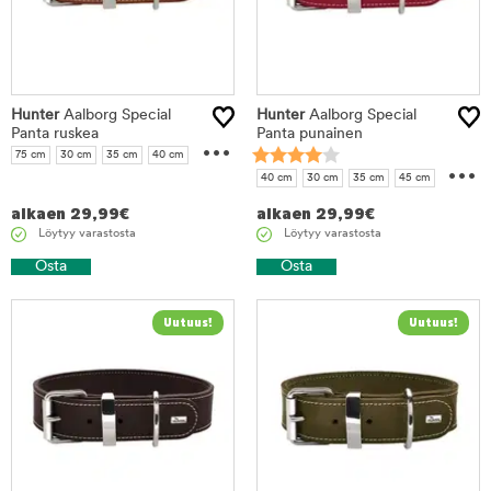
Hunter
Aalborg Special
Hunter
Aalborg Special
Panta ruskea
...
Panta punainen
75 cm
30 cm
35 cm
40 cm
...
45 cm
50 cm
55 cm
60 cm
40 cm
30 cm
35 cm
45 cm
65 cm
70 cm
50 cm
55 cm
60 cm
65 cm
alkaen
29,99
€
alkaen
29,99
€
70 cm
75 cm
Löytyy varastosta
Löytyy varastosta
Osta
Osta