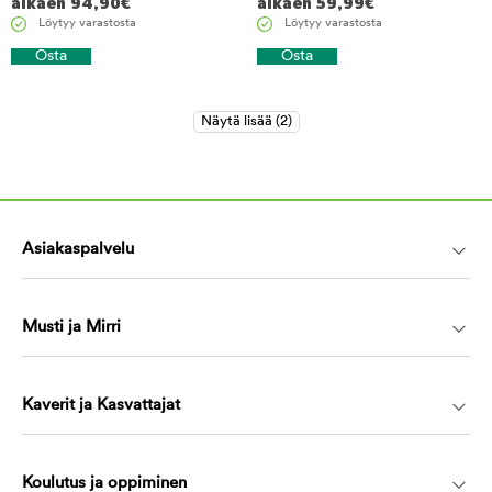
alkaen
94,90
€
alkaen
59,99
€
Löytyy varastosta
Löytyy varastosta
Osta
Osta
Asiakaspalvelu
Musti ja Mirri
Kaverit ja Kasvattajat
Koulutus ja oppiminen