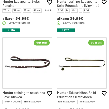
Hunter
kaulapanta Swiss
Hunter
training kaulapanta
Punainen
...
Solid Education oliivinvihreä
75 cm
32 cm
37 cm
42 cm
S/M
M
M/L
L
L/XL
47 cm
55 cm
60 cm
65 cm
alkaen
54,99
€
alkaen
39,99
€
70 cm
Löytyy varastosta
Löytyy varastosta
Osta
Osta
Hunter
training talutushihna
Hunter
Talutushihna Solid
Love Ruskea
Education Oliivinvihreä
18mm x 200cm
13mm x 200cm
16mm x 200cm
11mm x 200cm