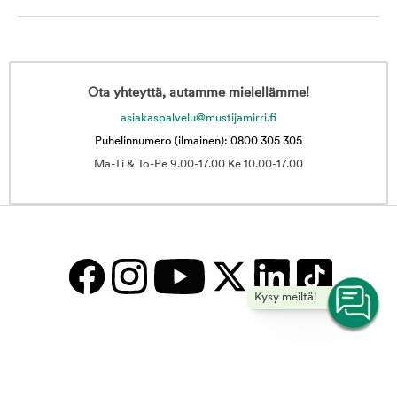
Ota yhteyttä, autamme mielellämme!
asiakaspalvelu@mustijamirri.fi
Puhelinnumero (ilmainen): 0800 305 305
Ma-Ti & To-Pe 9.00-17.00 Ke 10.00-17.00
Kysy meiltä!
Hunter | Musti ja Mirri -
Copyright © 2025 Musti ja Mirri Oy