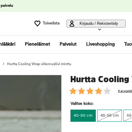
 palvelu
Toivelista
Kirjaudu / Rekisteröidy
nlääkäri
Pieneläimet
Palvelut
Liveshopping
Tuo
Hurtta Cooling Wrap viilennysliivi minttu
Hurtta Cooling 
4 arvoste
Valitse koko:
40-50 cm
45-55 cm
55