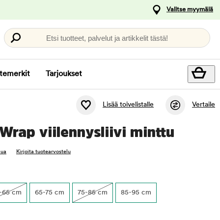
Valitse myymälä
Etsi tuotteet, palvelut ja artikkelit tästä!
temerkit
Tarjoukset
Lisää toivelistalle
Vertaile
Wrap viilennysliivi minttu
lua
Kirjoita tuotearvostelu
-65 cm
65-75 cm
75-85 cm
85-95 cm