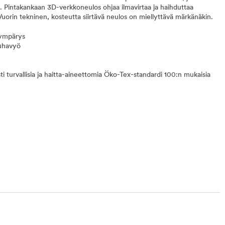
än. Pintakankaan 3D-verkkoneulos ohjaa ilmavirtaa ja haihduttaa
uorin tekninen, kosteutta siirtävä neulos on miellyttävä märkänäkin.
nympärys
uhavyö
sti turvallisia ja haitta-aineettomia Öko-Tex-standardi 100:n mukaisia