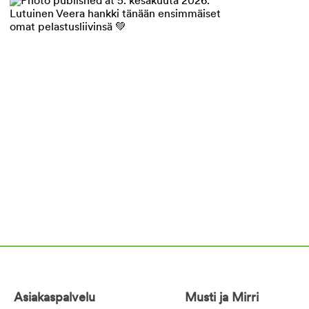
Asiakaspalvelu
Musti ja Mirri