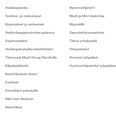
Asiakaspalvelu
#yesmustijamirri
Toimitus- ja maksutavat
Musti ja Mirri tiedottaa
Kysymykset ja vastaukset
Myymälät
Verkkokauppaostosten palautus
Saavutettavuusseloste
Sopimusehdot
Tietoa yrityksestä
Verkkopalveluiden käyttöehdot
Yhteystiedot
Tietosuoja Musti Group Nordicilla
Avoimet työpaikat
Kilpailusäännöt
Hyvinvointipalvelut työpaikka
Kestotilauksen ehdot
Evästeet
Ostoehdot palveluille
Näin teet tilauksen
Kestotilaus