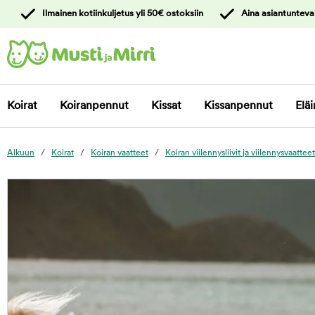
y
Ilmainen kotiinkuljetus yli 50€ ostoksiin
Aina asiantunteva
ltöön
Ota yhteyttä
asiakaspalveluun
Koirat
Koiranpennut
Kissat
Kissanpennut
Eläi
Alkuun
Koirat
Koiran vaatteet
Koiran viilennysliivit ja viilennysvaatteet
foo