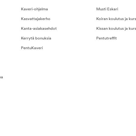
Kaveri-ohjelma
Musti Eskari
Kasvattajakerho
Koiran koulutus ja kurs
Kanta-asiakasehdot
Kissan koulutus ja kurs
Kerrytä bonuksia
Pentutreffit
PentuKaveri
na