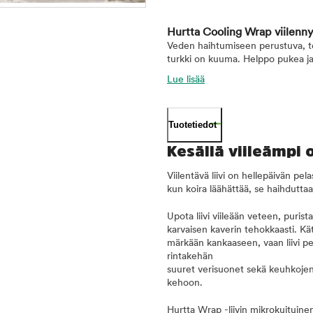
Hurtta Cooling Wrap viilenny
Veden haihtumiseen perustuva, teh
turkki on kuuma. Helppo pukea ja
Lue lisää
Tuotetiedot
Kesällä viileämpi
Viilentävä liivi on hellepäivän pe
kun koira läähättää, se haihduttaa 
Upota liivi viileään veteen, purist
karvaisen kaverin tehokkaasti. Kät
märkään kankaaseen, vaan liivi pe
rintakehän
suuret verisuonet sekä keuhkojen 
kehoon.
Hurtta Wrap -liivin mikrokuituine