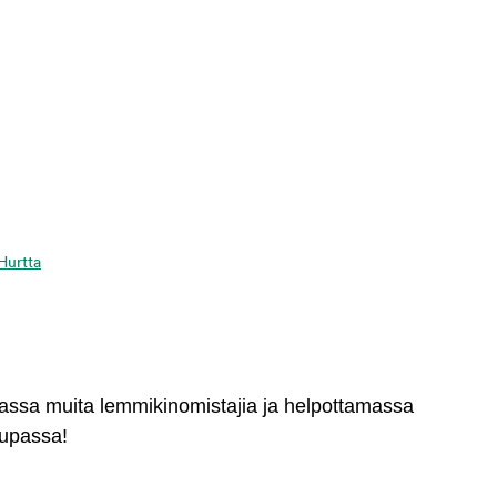
 Hurtta
massa muita lemmikinomistajia ja helpottamassa
aupassa!