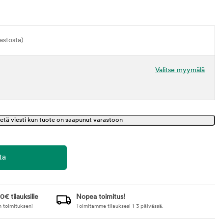
astosta)
Valitse myymälä
0€ tilauksille
Nopea toimitus!
n toimituksen!
Toimitamme tilauksesi 1-3 päivässä.