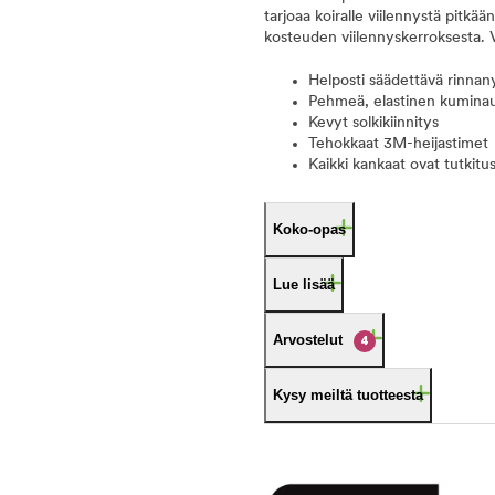
tarjoaa koiralle viilennystä pitkä
kosteuden viilennyskerroksesta. V
Helposti säädettävä rinna
Pehmeä, elastinen kumina
Kevyt solkikiinnitys
Tehokkaat 3M-heijastimet
Kaikki kankaat ovat tutkitu
Koko-opas
Lue lisää
Arvostelut
4
Kysy meiltä tuotteesta