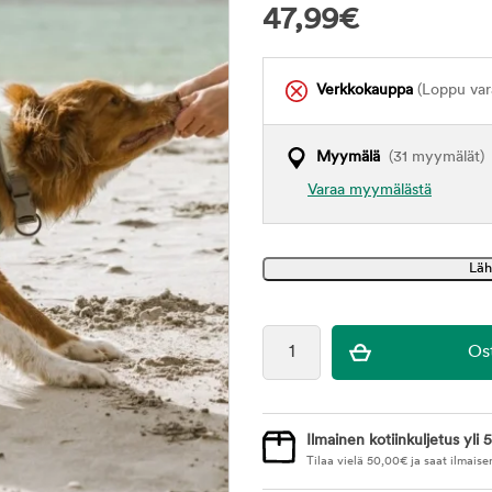
47,99
€
Verkkokauppa
(Loppu var
Myymälä
(31 myymälät)
Varaa myymälästä
Ilmainen kotiinkuljetus yli 5
Tilaa vielä
50,00
€
ja saat ilmaise