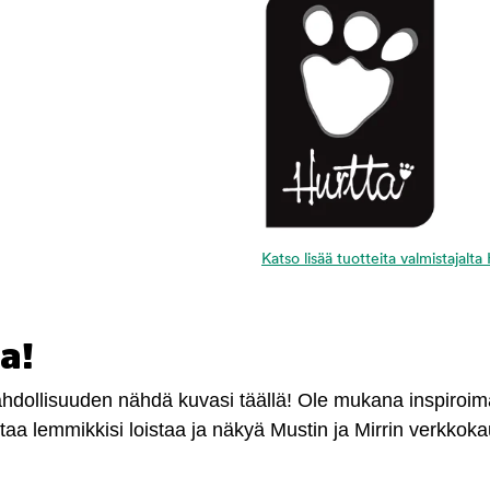
Katso lisää tuotteita valmistajalta
a!
mahdollisuuden nähdä kuvasi täällä! Ole mukana inspiroi
antaa lemmikkisi loistaa ja näkyä Mustin ja Mirrin verkkok