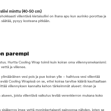
sliivi minttu
(40-50 cm)
okkaasti viilentävä kietaisuliivi on ihana apu kun aurinko porottaa ja
 säätää, pysyy kosteana pitkään.
 on parempi
lastus. Hurtta Cooling Wrap toimii kuin koiran oma viilennysmekanismi:
vettä ja viilenee.
a ylimääräinen vesi pois ja pue koiran ylle – haihtuva vesi viilentää
evää Cooling Wrapissä on se, ettei koiraa tarvitse kääriä kauttaaltaan
ittää viilennyksen kannalta kehon tärkeimmät alueet: rinnan ja
alueen, joista viilentävä vaikutus leviää verenkierron mukana koko
n sisäkerros imee vettä moninkertaisesti painoonsa nähden, joten se