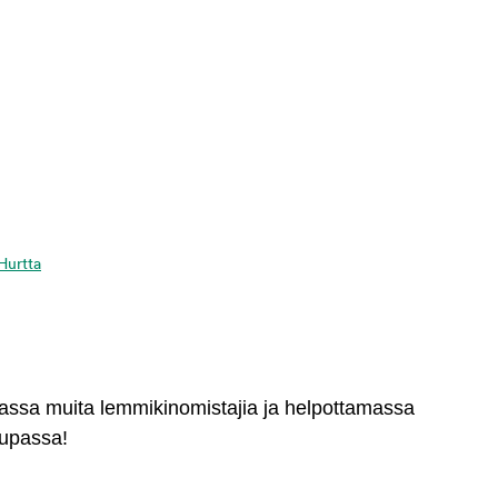
 Hurtta
massa muita lemmikinomistajia ja helpottamassa
aupassa!