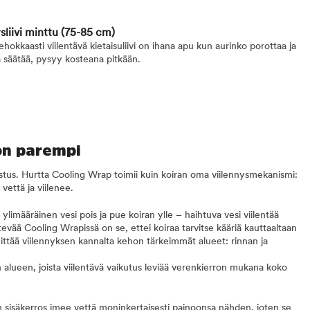
sliivi minttu
(75-85 cm)
okkaasti viilentävä kietaisuliivi on ihana apu kun aurinko porottaa ja
 säätää, pysyy kosteana pitkään.
 on parempi
lastus. Hurtta Cooling Wrap toimii kuin koiran oma viilennysmekanismi:
vettä ja viilenee.
a ylimääräinen vesi pois ja pue koiran ylle – haihtuva vesi viilentää
evää Cooling Wrapissä on se, ettei koiraa tarvitse kääriä kauttaaltaan
ittää viilennyksen kannalta kehon tärkeimmät alueet: rinnan ja
alueen, joista viilentävä vaikutus leviää verenkierron mukana koko
n sisäkerros imee vettä moninkertaisesti painoonsa nähden, joten se