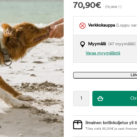
70,90
€
(
70,90
€
/ )
Verkkokauppa
(Loppu var
Myymälä
(47 myymälät)
Varaa myymälästä
Ilmainen kotiinkuljetus yli 5
Tilaa vielä
50,00
€
ja saat ilmaise