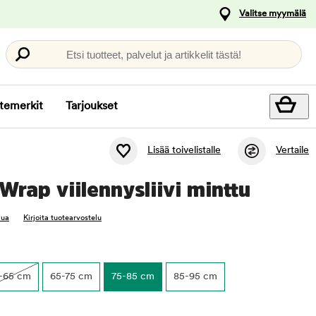
Valitse myymälä
Etsi tuotteet, palvelut ja artikkelit tästä!
temerkit
Tarjoukset
Lisää toivelistalle
Vertaile
Wrap viilennysliivi minttu
lua
Kirjoita tuotearvostelu
-65 cm
65-75 cm
75-85 cm
85-95 cm