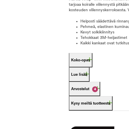
tarjoaa koiralle viilennystä pitkä
kosteuden viilennyskerroksesta. V
Helposti säädettävä rinna
Pehmeä, elastinen kumina
Kevyt solkikiinnitys
Tehokkaat 3M-heijastimet
Kaikki kankaat ovat tutkitu
Koko-opas
Lue lisää
Arvostelut
4
Kysy meiltä tuotteesta