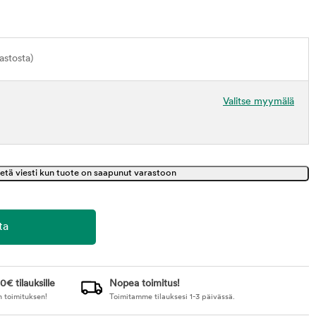
astosta)
Valitse myymälä
0€ tilauksille
Nopea toimitus!
n toimituksen!
Toimitamme tilauksesi 1-3 päivässä.