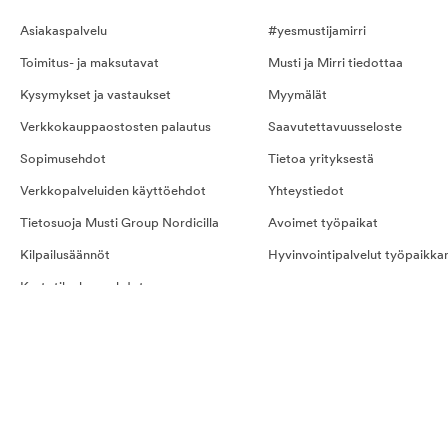
Asiakaspalvelu
#yesmustijamirri
Toimitus- ja maksutavat
Musti ja Mirri tiedottaa
Kysymykset ja vastaukset
Myymälät
Verkkokauppaostosten palautus
Saavutettavuusseloste
Sopimusehdot
Tietoa yrityksestä
Verkkopalveluiden käyttöehdot
Yhteystiedot
Tietosuoja Musti Group Nordicilla
Avoimet työpaikat
Kilpailusäännöt
Hyvinvointipalvelut työpaikka
Kestotilauksen ehdot
Evästeet
Ostoehdot palveluille
Näin teet tilauksen
Kestotilaus