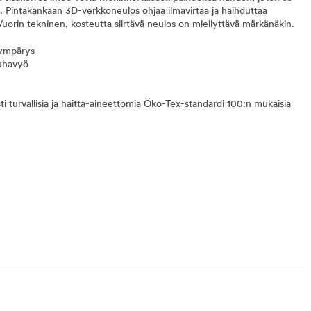
än. Pintakankaan 3D-verkkoneulos ohjaa ilmavirtaa ja haihduttaa
uorin tekninen, kosteutta siirtävä neulos on miellyttävä märkänäkin.
nympärys
uhavyö
sti turvallisia ja haitta-aineettomia Öko-Tex-standardi 100:n mukaisia