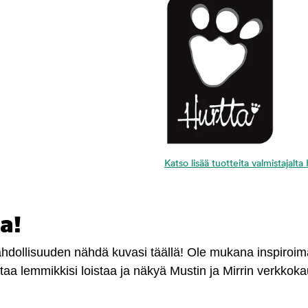
Katso lisää tuotteita valmistajalta
a!
mahdollisuuden nähdä kuvasi täällä! Ole mukana inspiroi
antaa lemmikkisi loistaa ja näkyä Mustin ja Mirrin verkkok