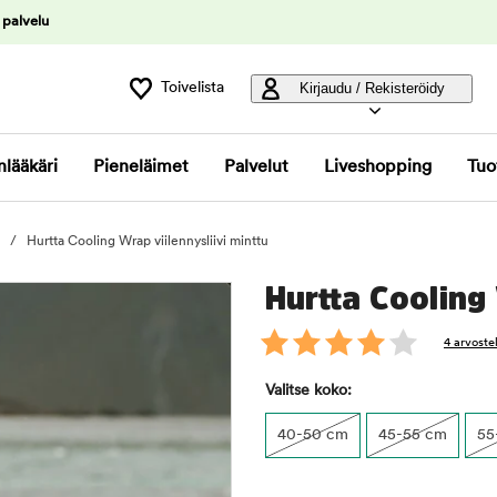
 palvelu
Toivelista
Kirjaudu / Rekisteröidy
nlääkäri
Pieneläimet
Palvelut
Liveshopping
Tuo
Hurtta Cooling Wrap viilennysliivi minttu
Hurtta Cooling 
4 arvoste
Valitse koko:
40-50 cm
45-55 cm
55