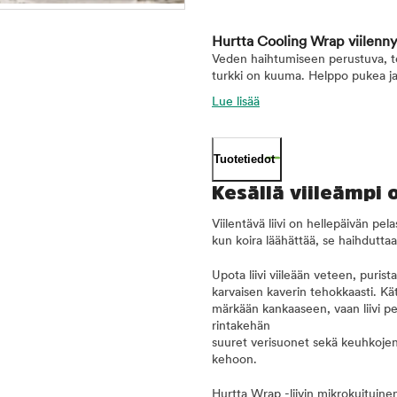
Hurtta Cooling Wrap viilenny
Veden haihtumiseen perustuva, teh
turkki on kuuma. Helppo pukea ja
Lue lisää
Tuotetiedot
Kesällä viileämpi
Viilentävä liivi on hellepäivän pe
kun koira läähättää, se haihduttaa 
Upota liivi viileään veteen, purist
karvaisen kaverin tehokkaasti. Kät
märkään kankaaseen, vaan liivi pe
rintakehän
suuret verisuonet sekä keuhkojen 
kehoon.
Hurtta Wrap -liivin mikrokuituine