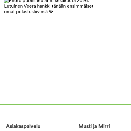
Asiakaspalvelu
Musti ja Mirri