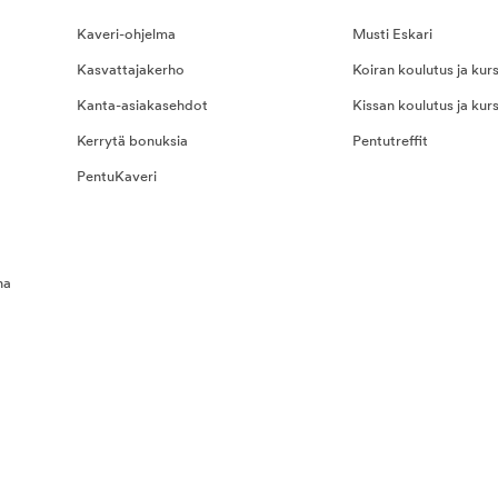
Kaveri-ohjelma
Musti Eskari
Kasvattajakerho
Koiran koulutus ja kurs
Kanta-asiakasehdot
Kissan koulutus ja kurs
Kerrytä bonuksia
Pentutreffit
PentuKaveri
na