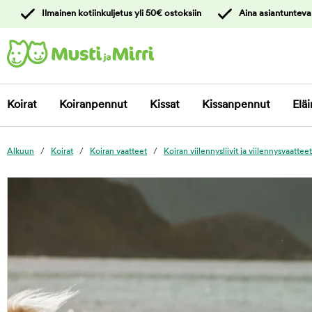
y
Ilmainen kotiinkuljetus yli 50€ ostoksiin
Aina asiantunteva
ltöön
Ota yhteyttä
asiakaspalveluun
Koirat
Koiranpennut
Kissat
Kissanpennut
Eläi
Alkuun
Koirat
Koiran vaatteet
Koiran viilennysliivit ja viilennysvaatteet
foo